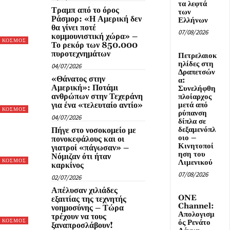
τα λεφτά
Τραμπ από το όρος
των
Ράσμορ: «Η Αμερική δεν
Ελλήνων
θα γίνει ποτέ
07/08/2026
κομμουνιστική χώρα» –
ΚΟΣΜΟΣ
Το ρεκόρ των 850.000
πυροτεχνημάτων
Πετρελαιοκ
ηλίδες στη
04/07/2026
Δραπετσών
«Θάνατος στην
α:
Αμερική»: Ποτάμι
Συνελήφθη
ανθρώπων στην Τεχεράνη
πλοίαρχος
μετά από
για ένα «τελευταίο αντίο»
ΚΟΣΜΟΣ
ρύπανση
04/07/2026
δίπλα σε
δεξαμενόπλ
Πήγε στο νοσοκομείο με
οιο –
πονοκεφάλους και οι
Κινητοποί
γιατροί «πάγωσαν» –
ηση του
Νόμιζαν ότι ήταν
ΚΟΣΜΟΣ
Λιμενικού
καρκίνος
07/08/2026
02/07/2026
Απέλυσαν χιλιάδες
ONE
εξαιτίας της τεχνητής
Channel:
νοημοσύνης – Τώρα
Απολογισμ
τρέχουν να τους
ΚΟΣΜΟΣ
ός Ρενάτο
ξαναπροσλάβουν!