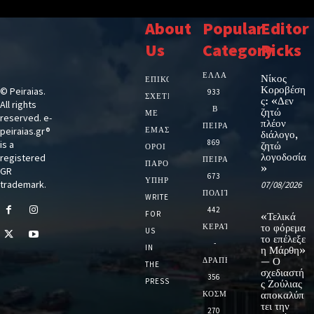
About
Popular
Editor
Us
Category
Picks
ΕΛΛΑΔΑ
Νίκος
ΕΠΙΚΟΙΝΩΝΙΑ
Κοροβέση
© Peiraias.
933
ΣΧΕΤΙΚΆ
ς: «Δεν
All rights
Β
ζητώ
ΜΕ
reserved. e-
πλέον
ΠΕΙΡΑΙΑ
peiraias.gr®
ΕΜΆΣ
διάλογο,
869
is a
ζητώ
ΌΡΟΙ
λογοδοσία
registered
ΠΕΙΡΑΙΑΣ
ΠΑΡΟΧΉΣ
»
GR
673
ΥΠΗΡΕΣΙΏΝ
trademark.
07/08/2026
ΠΟΛΙΤΙΚΗ
WRITE
442
FOR
«Τελικά
ΚΕΡΑΤΣΙΝΙ
το φόρεμα
US
το επέλεξε
-
IN
η Μάρθη»
ΔΡΑΠΕΤΣΩΝΑ
— Ο
THE
σχεδιαστή
356
PRESS
ς Ζούλιας
ΚΟΣΜΟΣ
αποκαλύπ
τει την
270