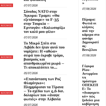
»
07/07/2026
ΚΟΣΜΟΣ
07/08/2026
Σύνοδος ΝΑΤΟ στην
Άγκυρα: Τραμπ: «Θα
Πέραμα:
εξετάσουμε» τα F-35
Φωτιά οι
στην Τουρκία –
ΚΟΣΜΟΣ
κλήσεις
Ερντογάν: «Καλωσορίζω
από την
τον καλό μου φίλο»
κάμερα στο
07/07/2026
φανάρι
Δημοκρατί
Το Μικρό Σπίτι στο
ας-
Λιβάδι δεν ήταν αυτό που
Βενιζέλου
νομίζατε: Η «αθώα»
σειρά που έκρυβε τρόμο,
07/08/2026
ΚΟΣΜΟΣ
βιασμούς και
απανθρακωμένα μωρά –
Γέφυρα
Τι αποκαλύπτει το...
Ρίου-
05/07/2026
Αντιρρίου
vs
«Επανάσταση των Ροζ
πρόστιμο
Φλαμίνγκο»:
ΟΠΕΚΕΠ
Πλημμύρισαν τα Τίρανα
Ε: Το
– Το σχέδιο των 4,6 δισ.
«διαφορετι
ΚΟΣΜΟΣ
δολαρίων που «άναψε
κό» πώς
φωτιές» στην Αλβανία
ξοδεύει μια
κυβέρνηση
05/07/2026