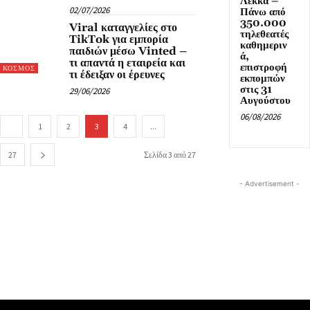
Λέκκα –
02/07/2026
Πάνω από
350.000
Viral καταγγελίες στο
τηλεθεατές
TikTok για εμπορία
καθημεριν
παιδιών μέσω Vinted –
ά,
τι απαντά η εταιρεία και
επιστροφή
ΚΟΣΜΟΣ
τι έδειξαν οι έρευνες
εκπομπών
στις 31
29/06/2026
Αυγούστου
06/08/2026
1
2
3
4
...
27
Σελίδα 3 από 27
- Advertisement -