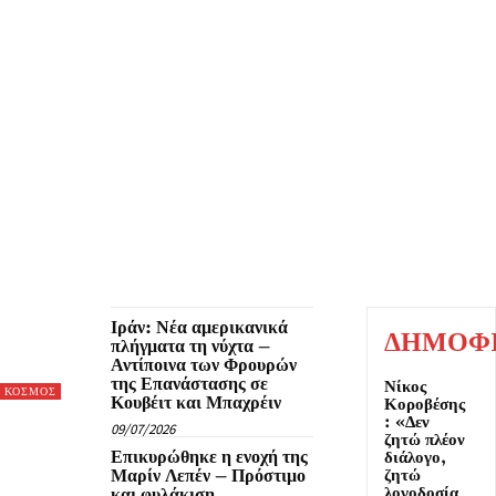
HOLLYWOOD
LIFESTYLE
ΑΘΛΗΤΙΣΜΟΣ
ΑΠΟΨΕΙΣ
ΑΡΓΟΣΑΡΩΝΙΚΟΣ
Β 
ΝΑΥΤΙΛΙΑ
ΝΙΚΑΙΑ - ΡΕΝΤΗΣ
ΟΙΚΟΝΟΜΙ
Ιράν: Νέα αμερικανικά
ΔΗΜΟΦ
πλήγματα τη νύχτα –
Αντίποινα των Φρουρών
της Επανάστασης σε
Νίκος
ΚΟΣΜΟΣ
Κουβέιτ και Μπαχρέιν
Κοροβέσης
: «Δεν
09/07/2026
ζητώ πλέον
Επικυρώθηκε η ενοχή της
διάλογο,
Μαρίν Λεπέν – Πρόστιμο
ζητώ
λογοδοσία
και φυλάκιση