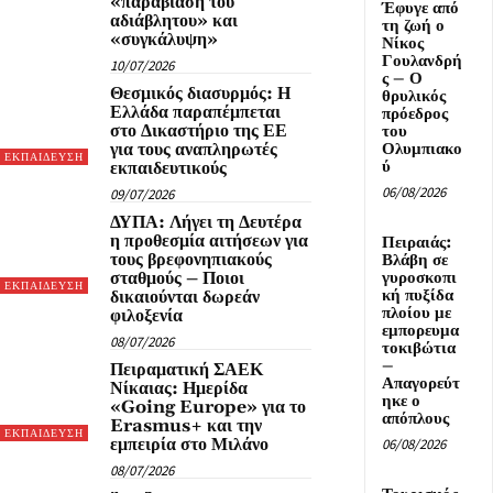
«παραβίαση του
Έφυγε από
αδιάβλητου» και
τη ζωή ο
«συγκάλυψη»
Νίκος
Γουλανδρή
10/07/2026
ς – Ο
Θεσμικός διασυρμός: Η
θρυλικός
Ελλάδα παραπέμπεται
πρόεδρος
στο Δικαστήριο της ΕΕ
του
για τους αναπληρωτές
Ολυμπιακο
ΕΚΠΑΙΔΕΥΣΗ
ύ
εκπαιδευτικούς
06/08/2026
09/07/2026
ΔΥΠΑ: Λήγει τη Δευτέρα
η προθεσμία αιτήσεων για
Πειραιάς:
τους βρεφονηπιακούς
Βλάβη σε
σταθμούς – Ποιοι
γυροσκοπι
ΕΚΠΑΙΔΕΥΣΗ
κή πυξίδα
δικαιούνται δωρεάν
πλοίου με
φιλοξενία
εμπορευμα
08/07/2026
τοκιβώτια
–
Πειραματική ΣΑΕΚ
Απαγορεύτ
Νίκαιας: Ημερίδα
ηκε ο
«Going Europe» για το
απόπλους
Erasmus+ και την
ΕΚΠΑΙΔΕΥΣΗ
εμπειρία στο Μιλάνο
06/08/2026
08/07/2026