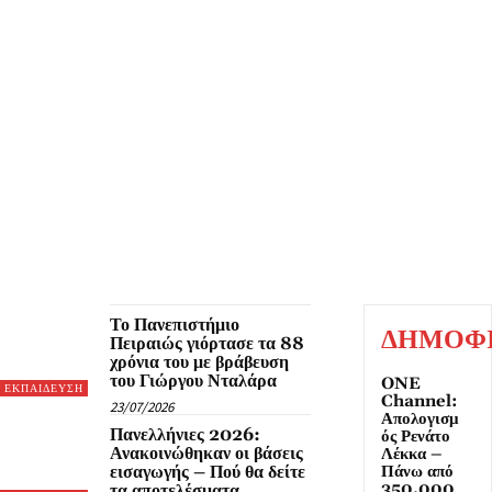
HOLLYWOOD
LIFESTYLE
ΑΘΛΗΤΙΣΜΟΣ
ΑΠΟΨΕΙΣ
ΑΡΓΟΣΑΡΩΝΙΚΟΣ
Β ΠΕΙΡ
ΝΙΚΑΙΑ - ΡΕΝΤΗΣ
ΟΙΚΟΝΟΜΙΑ
ΠΕ
Το Πανεπιστήμιο
ΔΗΜΟΦ
Πειραιώς γιόρτασε τα 88
χρόνια του με βράβευση
του Γιώργου Νταλάρα
ONE
ΕΚΠΑΙΔΕΥΣΗ
Channel:
23/07/2026
Απολογισμ
Πανελλήνιες 2026:
ός Ρενάτο
Ανακοινώθηκαν οι βάσεις
Λέκκα –
εισαγωγής – Πού θα δείτε
Πάνω από
350.000
τα αποτελέσματα