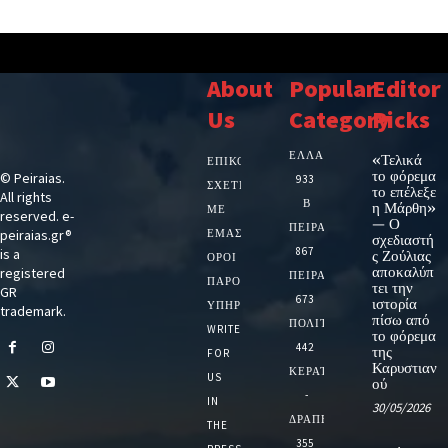
About
Popular
Editor
Us
Category
Picks
ΕΛΛΑΔΑ
«Τελικά
ΕΠΙΚΟΙΝΩΝΙΑ
το φόρεμα
© Peiraias.
933
ΣΧΕΤΙΚΆ
το επέλεξε
All rights
Β
η Μάρθη»
ΜΕ
reserved. e-
— Ο
ΠΕΙΡΑΙΑ
peiraias.gr®
ΕΜΆΣ
σχεδιαστή
867
is a
ς Ζούλιας
ΌΡΟΙ
αποκαλύπ
registered
ΠΕΙΡΑΙΑΣ
ΠΑΡΟΧΉΣ
τει την
GR
673
ιστορία
ΥΠΗΡΕΣΙΏΝ
trademark.
πίσω από
ΠΟΛΙΤΙΚΗ
WRITE
το φόρεμα
442
της
FOR
Καρυστιαν
ΚΕΡΑΤΣΙΝΙ
US
ού
-
IN
30/05/2026
ΔΡΑΠΕΤΣΩΝΑ
THE
355