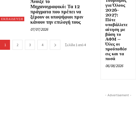
Τουρισμός
Άνοιξε το
για Όλους
Μηχανογραφικό: Τα 12
2026-
πράγματα που πρέπει να
2027:
ξέρουν οι υποψήφιοι πριν
Πότε
ΕΚΠΑΙΔΕΥΣΗ
κάνουν την επιλογή τους
υποβάλλετε
07/07/2026
αίτηση με
βάση το
ΑΦΜ –
Όλες οι
1
2
3
4
Σελίδα 1 από 4
προϋποθέσ
εις και τα
ποσά
06/08/2026
- Advertisement -