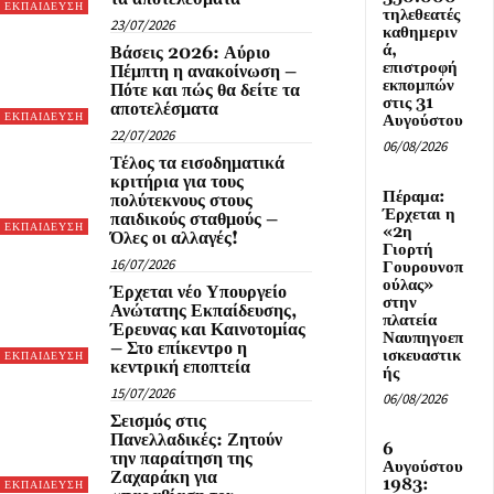
ΕΚΠΑΙΔΕΥΣΗ
τηλεθεατές
23/07/2026
καθημεριν
ά,
Βάσεις 2026: Αύριο
επιστροφή
Πέμπτη η ανακοίνωση –
εκπομπών
Πότε και πώς θα δείτε τα
στις 31
αποτελέσματα
ΕΚΠΑΙΔΕΥΣΗ
Αυγούστου
22/07/2026
06/08/2026
Τέλος τα εισοδηματικά
κριτήρια για τους
Πέραμα:
πολύτεκνους στους
Έρχεται η
παιδικούς σταθμούς –
ΕΚΠΑΙΔΕΥΣΗ
«2η
Όλες οι αλλαγές!
Γιορτή
16/07/2026
Γουρουνοπ
ούλας»
Έρχεται νέο Υπουργείο
στην
Ανώτατης Εκπαίδευσης,
πλατεία
Έρευνας και Καινοτομίας
Ναυπηγοεπ
– Στο επίκεντρο η
ισκευαστικ
ΕΚΠΑΙΔΕΥΣΗ
κεντρική εποπτεία
ής
15/07/2026
06/08/2026
Σεισμός στις
Πανελλαδικές: Ζητούν
6
την παραίτηση της
Αυγούστου
Ζαχαράκη για
1983:
ΕΚΠΑΙΔΕΥΣΗ