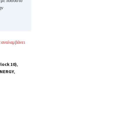
 με ποσοστό
ην
α αναλαμβάνει
lock 10)
,
ENERGY
,