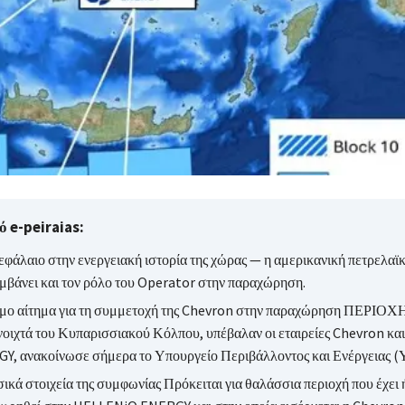
 e-peiraias:
εφάλαιο στην ενεργειακή ιστορία της χώρας — η αμερικανική πετρελαϊκ
μβάνει και τον ρόλο του Operator στην παραχώρηση.
μο αίτημα για τη συμμετοχή της Chevron στην παραχώρηση ΠΕΡΙΟΧΗ
ανοιχτά του Κυπαρισσιακού Κόλπου, υπέβαλαν οι εταιρείες Chevron κ
Y, ανακοίνωσε σήμερα το Υπουργείο Περιβάλλοντος και Ενέργειας 
ικά στοιχεία της συμφωνίας Πρόκειται για θαλάσσια περιοχή που έχει 