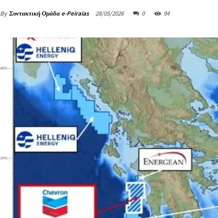
By
Συντακτική Ομάδα e-Peiraias
28/05/2026
0
94