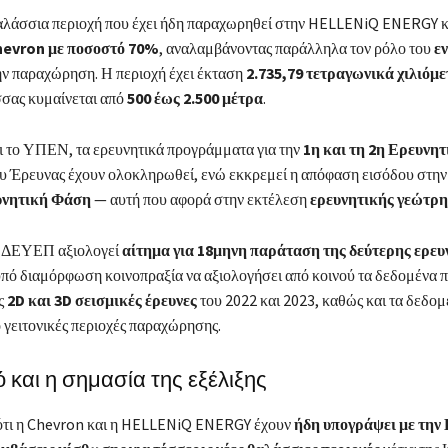
θαλάσσια περιοχή που έχει ήδη παραχωρηθεί στην HELLENiQ ENERGY κ
Chevron με ποσοστό 70%
, αναλαμβάνοντας παράλληλα τον ρόλο του
ε
ν παραχώρηση. Η περιοχή έχει έκταση
2.735,79 τετραγωνικά χιλιόμ
σσας κυμαίνεται από
500 έως 2.500 μέτρα
.
 το ΥΠΕΝ, τα ερευνητικά προγράμματα για την
1η και τη 2η Ερευνη
υ Έρευνας έχουν ολοκληρωθεί, ενώ εκκρεμεί η απόφαση εισόδου στη
υνητική Φάση
— αυτή που αφορά στην εκτέλεση
ερευνητικής γεώτρ
ΕΔΕΥΕΠ αξιολογεί
αίτημα για 18μηνη παράταση της δεύτερης ερε
υπό διαμόρφωση κοινοπραξία να αξιολογήσει από κοινού τα δεδομένα 
ς
2D και 3D σεισμικές έρευνες
του 2022 και 2023, καθώς και τα δεδομ
 γειτονικές περιοχές παραχώρησης.
ό και η σημασία της εξέλιξης
ότι η Chevron και η HELLENiQ ENERGY έχουν
ήδη υπογράψει με την