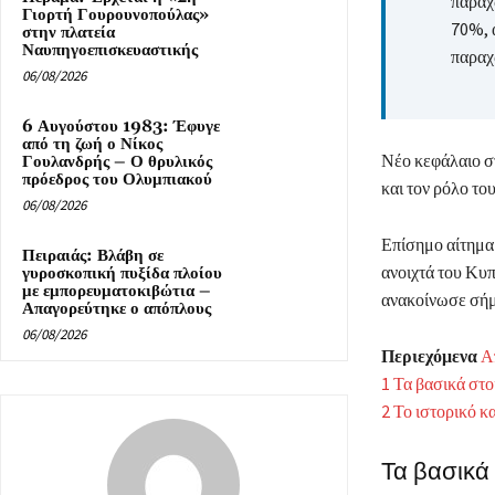
παραχ
Γιορτή Γουρουνοπούλας»
70%, 
στην πλατεία
Ναυπηγοεπισκευαστικής
παραχ
06/08/2026
6 Αυγούστου 1983: Έφυγε
από τη ζωή ο Νίκος
Νέο κεφάλαιο σ
Γουλανδρής – Ο θρυλικός
πρόεδρος του Ολυμπιακού
και τον ρόλο τ
06/08/2026
Επίσημο αίτημα 
Πειραιάς: Βλάβη σε
ανοιχτά του Κυ
γυροσκοπική πυξίδα πλοίου
με εμπορευματοκιβώτια –
ανακοίνωσε σή
Απαγορεύτηκε ο απόπλους
06/08/2026
Περιεχόμενα
Α
1
Τα βασικά στο
2
Το ιστορικό κα
Τα βασικά