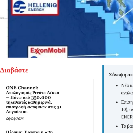
Διαβάστε
Σύνοψη από
Νέο κ
ONE Channel:
αναλα
Απολογισμός Ρενάτο Λέκκα
– Πάνω από 350.000
Επίση
τηλεθεατές καθημερινά,
επιστροφή εκπομπών στις 31
10), 
Αυγούστου
ENERG
06/08/2026
Τα βασ
Πέραμα: Έρχεται η «2η