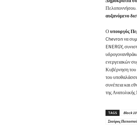
Δημοκρατία συμ
Πελοποννήσου. Η
αυξανόμενο διε
Ο
υπουργός Πε
Chevron να συμ
ENERGY, συνιστά
υδρογονανθράκω
ενεργειακών συ
Κυβέρνηση του 
του υποθαλάσσιο
συνέπεια και εθ
της Ανατολικής
TAGS
Block 10
Σταύρος Παπαστα