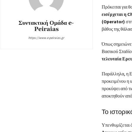
Πρόκειται για 
εισέρχεται η 
(Operator)
στη
Συντακτική Ομάδα e-
Peiraias
βάθος της θάλα
https://www.e-peiraias.gr
Όπως σημειώνει
Βασικού Σταδίο
τελευταία Ερε
Παράλληλα, η 
προκειμένου η 
προκύψει από τι
αποκτηθούν από
Το ιστορικ
Υπενθυμίζεται 