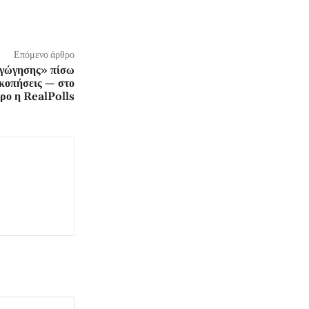
Επόμενο άρθρο
γώγησης» πίσω
σκοπήσεις — στο
ρο η RealPolls