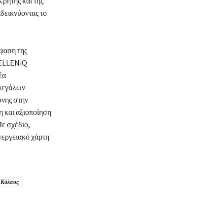
Κρήτης και της
αδεικνύοντας το
φαση της
HELLENiQ
έα
 μεγάλων
ύνης στην
η και αξιοποίηση
Με σχέδιο,
νεργειακό χάρτη
 Κόλπος