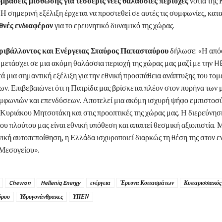
βάσεις μίσθωσης για τέσσερις νέες θαλάσσιες περιοχές
νότια της 
 σημερινή εξέλιξη έρχεται να προστεθεί σε αυτές τις συμφωνίες, κατ
θνές ενδιαφέρον
για το ερευνητικό δυναμικό της χώρας.
ριβάλλοντος και Ενέργειας Σταύρος Παπασταύρου
δήλωσε: «Η από
μετάσχει σε μια ακόμη θαλάσσια περιοχή της χώρας μας μαζί με την 
 μια σημαντική εξέλιξη για την εθνική προσπάθεια ανάπτυξης του τομ
ν. Επιβεβαιώνει ότι η Πατρίδα μας βρίσκεται πλέον στον πυρήνα των
μφωνιών και επενδύσεων. Αποτελεί μια ακόμη ισχυρή ψήφο εμπιστοσ
Κυριάκου Μητσοτάκη και στις προοπτικές της χώρας μας. Η διερεύνησ
υ πλούτου μας είναι εθνική υπόθεση και απαιτεί θεσμική αξιοπιστία. 
νική αυτοπεποίθηση, η Ελλάδα ισχυροποιεί διαρκώς τη θέση της στον ε
 Μεσογείου».
Chevron
Helleniq Energy
ενέργεια
Έρευνα Κοιτασμάτων
Κυπαρισσιακός
ύρου
Υδρογονάνθρακες
ΥΠΕΝ