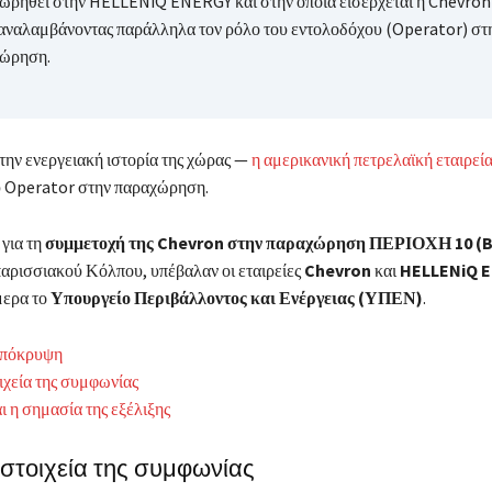
ωρηθεί στην HELLENiQ ENERGY και στην οποία εισέρχεται η Chevron
αναλαμβάνοντας παράλληλα τον ρόλο του εντολοδόχου (Operator) στ
ώρηση.
την ενεργειακή ιστορία της χώρας —
η αμερικανική πετρελαϊκή εταιρεί
ου Operator στην παραχώρηση.
για τη
συμμετοχή της Chevron στην παραχώρηση ΠΕΡΙΟΧΗ 10 (B
παρισσιακού Κόλπου, υπέβαλαν οι εταιρείες
Chevron
και
HELLENiQ 
μερα το
Υπουργείο Περιβάλλοντος και Ενέργειας (ΥΠΕΝ)
.
πόκρυψη
ιχεία της συμφωνίας
ι η σημασία της εξέλιξης
 στοιχεία της συμφωνίας