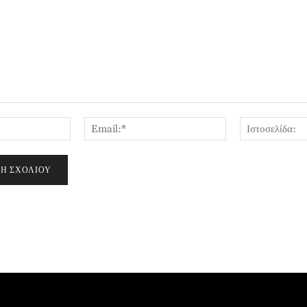
Όνομα:*
Email:*