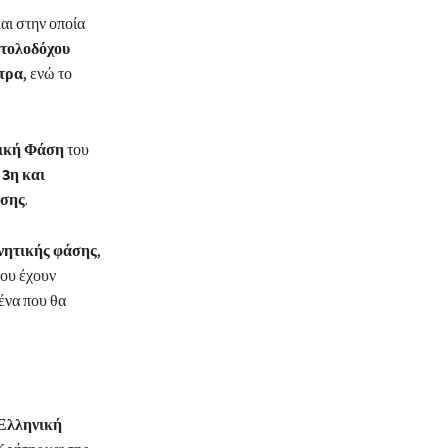
αι στην οποία
ντολοδόχου
ετρα
, ενώ το
τική Φάση
του
ν
3η και
ησης
.
υνητικής φάσης
,
που έχουν
ένα που θα
 Ελληνική