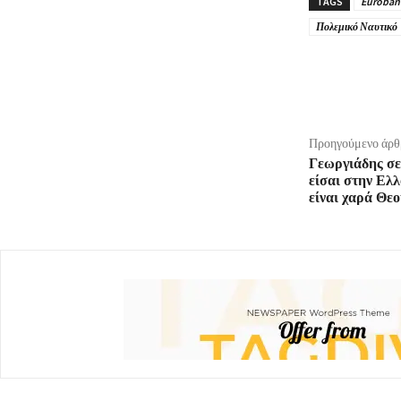
TAGS
Euroban
Πολεμικό Ναυτικό
μερίδιο
Προηγούμενο άρθ
Γεωργιάδης σ
είσαι στην Ελλ
είναι χαρά Θε