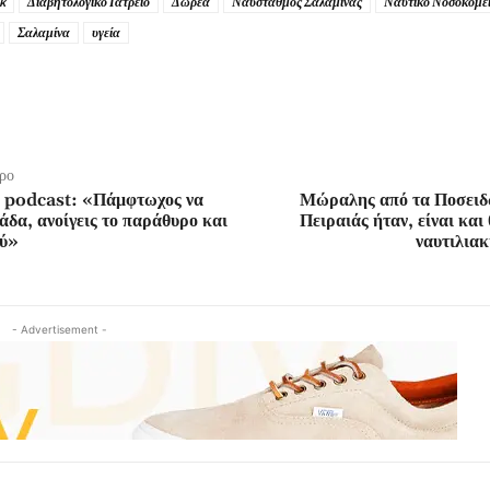
k
Διαβητολογικό Ιατρείο
Δωρεά
Ναύσταθμος Σαλαμίνας
Ναυτικό Νοσοκομεί
Σαλαμίνα
υγεία
ρο
ε podcast: «Πάμφτωχος να
Μώραλης από τα Ποσει
άδα, ανοίγεις το παράθυρο και
Πειραιάς ήταν, είναι και
ού»
ναυτιλια
- Advertisement -