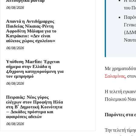
Η τελ
λειτουργικά ραντάρ
του Π
06/08/2026
Παρόν
Απαντά η Αντιδήμαρχος
Γενικ
Παιδείας Νίκαιας-Ρέντη
Αφροδίτη Μάλαμα για το
(ΔΔΜΝ
Κατράκειο: «Δεν είναι
Ναυτι
αύλειος χώρος σχολείου»
06/08/2026
Υπόθεση Marfin: Έρχεται
σήμερα στην Ελλάδα η
Με χρηματοδότη
46χρονη κατηγορούμενη για
Σαλαμίνας,
στον
τον εμπρησμό
06/08/2026
Η τελετή εγκαι
Πειραιάς: Νέος γύρος
Πολεμικού Ναυτι
ελέγχων στον Προφήτη Ηλία
στη Β’ Δημοτική Κοινότητα
– Δεκάδες πρόστιμα και
Παρόντες στα ε
αφαιρέσεις αδειών
06/08/2026
Την τελετή τίμη