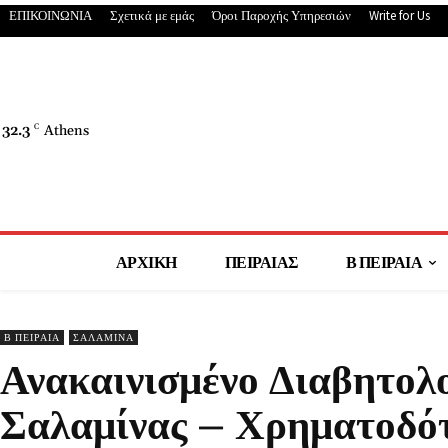
ΕΠΙΚΟΙΝΩΝΙΑ
Σχετικά με εμάς
Όροι Παροχής Υπηρεσιών
Write for Us
32.3
C
Athens
ΑΡΧΙΚΗ
ΠΕΙΡΑΙΑΣ
Β ΠΕΙΡΑΙΑ
Β ΠΕΙΡΑΙΑ
ΣΑΛΑΜΙΝΑ
Ανακαινισμένο Διαβητολ
Σαλαμίνας – Χρηματοδό