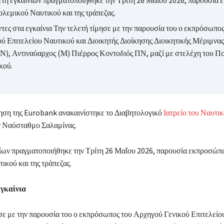
ετή εγκαινίων πραγματοποιήθηκε την Τρίτη 26 Μαΐου 2026, παρουσία
ολεμικού Ναυτικού και της τράπεζας.
τες στα εγκαίνια Την τελετή τίμησε με την παρουσία του ο εκπρόσωπο
ού Επιτελείου Ναυτικού και Διοικητής Διοίκησης Διοικητικής Μέριμνα
), Αντιναύαρχος (Μ) Πιέρρος Κοντοδιός ΠΝ, μαζί με στελέχη του Π
κού.
ση της Eurobank ανακαινίστηκε το Διαβητολογικό
Ιατρείο του Ναυτι
 Ναύσταθμο Σαλαμίνας.
νίων πραγματοποιήθηκε την Τρίτη 26 Μαΐου 2026, παρουσία εκπροσώπ
κού και της τράπεζας.
γκαίνια
σε με την παρουσία του ο εκπρόσωπος του Αρχηγού Γενικού Επιτελείο