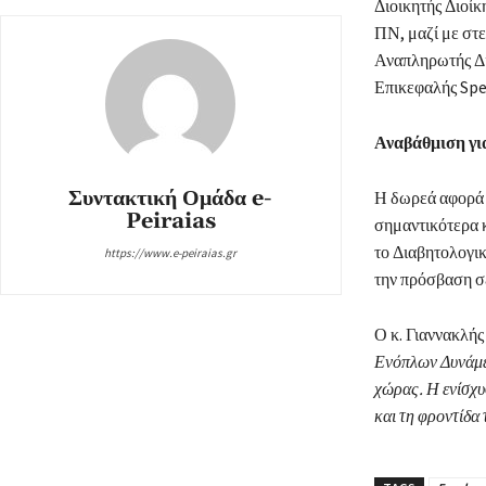
Διοικητής Διοί
ΠΝ, μαζί με στ
Αναπληρωτής Δι
Επικεφαλής Spe
Αναβάθμιση για
Συντακτική Ομάδα e-
Η δωρεά αφορά 
Peiraias
σημαντικότερα 
το Διαβητολογικ
https://www.e-peiraias.gr
την πρόσβαση σε
Ο κ. Γιαννακλής
Ενόπλων Δυνάμεω
χώρας. Η ενίσχυ
και τη φροντίδα