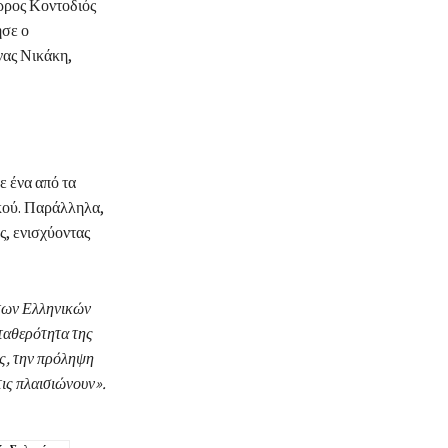
ρρος Κοντοδιός
ησε ο
νας Νικάκη,
 ένα από τα
ικού. Παράλληλα,
ς, ενισχύοντας
 των Ελληνικών
ταθερότητα της
ς, την πρόληψη
ις πλαισιώνουν».