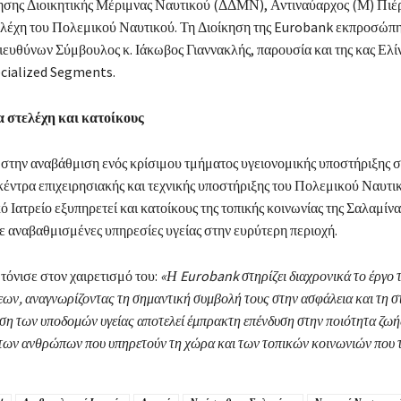
κησης Διοικητικής Μέριμνας Ναυτικού (ΔΔΜΝ), Αντιναύαρχος (Μ) Πιέ
ελέχη του Πολεμικού Ναυτικού. Τη Διοίκηση της Eurobank εκπροσώπ
ευθύνων Σύμβουλος κ. Ιάκωβος Γιαννακλής, παρουσία και της κας Ελί
cialized Segments.
 στελέχη και κατοίκους
στην αναβάθμιση ενός κρίσιμου τμήματος υγειονομικής υποστήριξης σε
κέντρα επιχειρησιακής και τεχνικής υποστήριξης του Πολεμικού Ναυτ
ό Ιατρείο εξυπηρετεί και κατοίκους της τοπικής κοινωνίας της Σαλαμίνα
 αναβαθμισμένες υπηρεσίες υγείας στην ευρύτερη περιοχή.
 τόνισε στον χαιρετισμό του:
«Η Eurobank στηρίζει διαχρονικά το έργο
ν, αναγνωρίζοντας τη σημαντική συμβολή τους στην ασφάλεια και τη σ
ση των υποδομών υγείας αποτελεί έμπρακτη επένδυση στην ποιότητα ζωή
 των ανθρώπων που υπηρετούν τη χώρα και των τοπικών κοινωνιών που τ