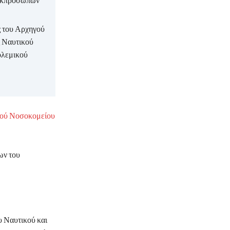
 εκπροσώπων
ς του Αρχηγού
ς Ναυτικού
ολεμικού
κού Νοσοκομείου
ων του
υ Ναυτικού και