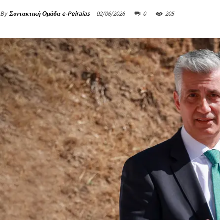
By
Συντακτική Ομάδα e-Peiraias
02/06/2026
0
205