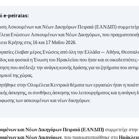
 e-peiraias:
ση Ασκουμένων και Νέων Δικηγόρων Πειραιά (ΕΑΝΔΙΠ) συμμετείχε
λεια Ενώσεων Ασκουμένων και Νέων Δικηγόρων, που πραγματοποιή
ειο Κρήτης στις 16 και 17 Μαΐου 2026.
εργασίες έλαβαν μέρος Ενώσεις από όλη την Ελλάδα — Αθήνα, Θεσσαλ
όδος και φυσικά η Ένωση του Ηρακλείου που ήταν και οι οικοδεσπότες
ηση που ανέδειξε την ανάγκη κοινής δράσης για τα ζητήματα που αντιμ
ομικοί της χώρας.
ζητήθηκε στην Ολομέλεια Κεντρικά θέματα των εργασιών ήταν η ποιότη
ικής άσκησης, οι συνθήκες άσκησης του λειτουργήματος και η ανάγκη 
ρφωσης των ασκουμένων και νέων δικηγόρων.
υμένων και Νέων Δικηγόρων Πειραιά (ΕΑΝΔΙΠ)
συμμετείχε στην
υμένων και Νέων Δικηγόρων
, που πραγματοποιήθηκε στο
Ηράκλει