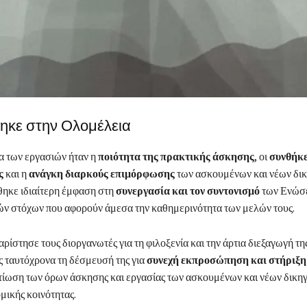
θηκε στην Ολομέλεια
α των εργασιών ήταν η
ποιότητα της πρακτικής άσκησης
, οι
συνθήκε
ς
και η
ανάγκη διαρκούς επιμόρφωσης
των ασκουμένων και νέων δι
ηκε ιδιαίτερη έμφαση στη
συνεργασία και τον συντονισμό
των Ενώσε
ν στόχων που αφορούν άμεσα την καθημερινότητα των μελών τους.
στησε τους διοργανωτές για τη φιλοξενία και την άρτια διεξαγωγή τη
ς ταυτόχρονα τη δέσμευσή της για
συνεχή εκπροσώπηση και στήριξη
λτίωση των όρων άσκησης και εργασίας των ασκουμένων και νέων δικη
μικής κοινότητας.