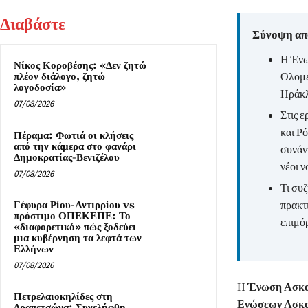
Διαβάστε
Σύνοψη από
Η Ένω
Νίκος Κοροβέσης: «Δεν ζητώ
Ολομέ
πλέον διάλογο, ζητώ
λογοδοσία»
Ηράκλ
07/08/2026
Στις 
και Ρ
Πέραμα: Φωτιά οι κλήσεις
από την κάμερα στο φανάρι
συνάντ
Δημοκρατίας-Βενιζέλου
νέοι ν
07/08/2026
Τι συ
πρακτ
Γέφυρα Ρίου-Αντιρρίου vs
πρόστιμο ΟΠΕΚΕΠΕ: Το
επιμό
«διαφορετικό» πώς ξοδεύει
μια κυβέρνηση τα λεφτά των
Ελλήνων
07/08/2026
Η
Ένωση Ασκο
Πετρελαιοκηλίδες στη
Ενώσεων Ασκο
Δραπετσώνα: Συνελήφθη