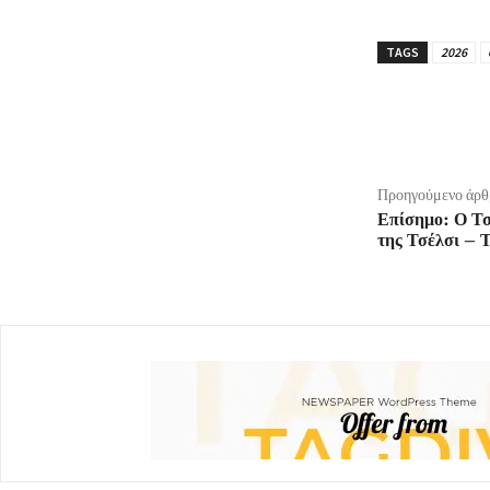
TAGS
2026
μερίδιο
Προηγούμενο άρθ
Επίσημο: Ο Τσ
της Τσέλσι – 