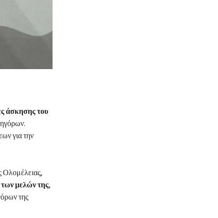
ς άσκησης του
κηγόρων.
ων για την
ς Ολομέλειας,
 των μελών της
,
γόρων της