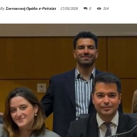
By
Συντακτική Ομάδα e-Peiraias
17/05/2026
0
314