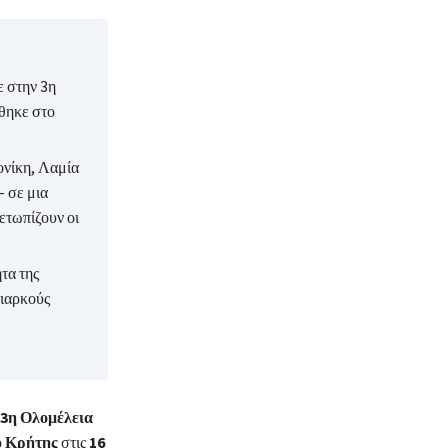
 στην 3η
θηκε στο
ονίκη, Λαμία
— σε μια
ετωπίζουν οι
τα της
διαρκούς
3η Ολομέλεια
ο Κρήτης
στις
16