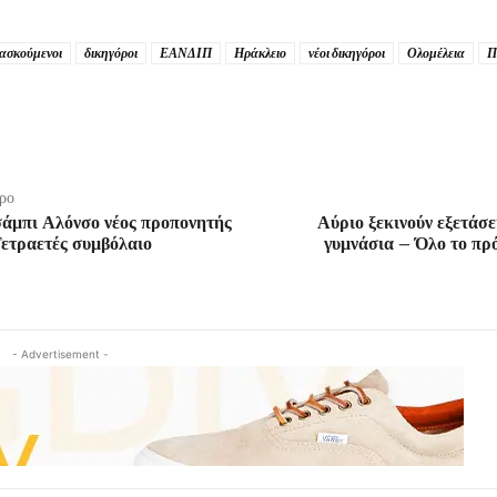
ασκούμενοι
δικηγόροι
ΕΑΝΔΙΠ
Ηράκλειο
νέοι δικηγόροι
Ολομέλεια
Π
ρο
άμπι Αλόνσο νέος προπονητής
Αύριο ξεκινούν εξετάσε
Τετραετές συμβόλαιο
γυμνάσια – Όλο το πρ
- Advertisement -