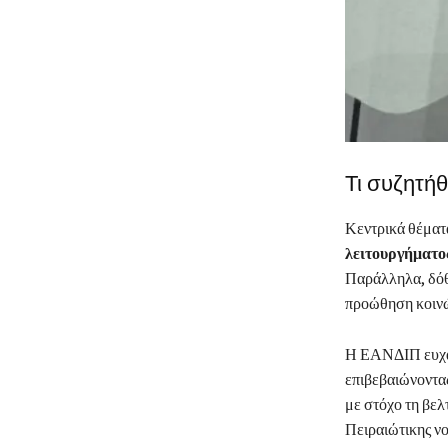
Τι συζητή
Κεντρικά θέματ
λειτουργήματο
Παράλληλα, δόθ
προώθηση κοινώ
Η ΕΑΝΔΙΠ ευχαρί
επιβεβαιώνοντα
με στόχο τη βε
Πειραιώτικης νο