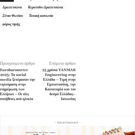
Δραπετσώνα
Κερατσίνι-Δραπετσώνα
Ξένια Φωτίου
Τοπική κοινωνία
φόρος τιμής
Προηγούμενο άρθρο
Επόμενο άρθρο
Eurobarometer
25 χρόνια YANMAR
2025: Τα social
Engineering στην
media ξεπέρασαν την
Ελλάδα – Τιμή στην
τηλεόραση στην
Εμπιστοσύνη, την
ενημέρωση των
Καινοτομία και τον
Ελλήνων – Οι νέες
δεσμό Ελλάδας–
συνήθειες ανά ηλικία
Ιαπωνίας
- Advertisement -