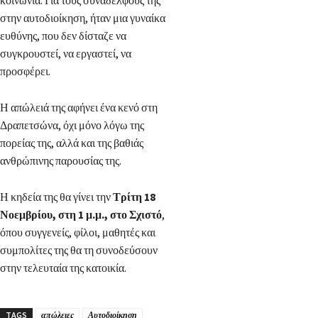
κοινωνία. Για τους συναδέλφους της
στην αυτοδιοίκηση, ήταν μια γυναίκα
ευθύνης, που δεν δίσταζε να
συγκρουστεί, να εργαστεί, να
προσφέρει.
Η απώλειά της αφήνει ένα κενό στη
Δραπετσώνα, όχι μόνο λόγω της
πορείας της, αλλά και της βαθιάς
ανθρώπινης παρουσίας της.
Η κηδεία της θα γίνει την
Τρίτη 18
Νοεμβρίου, στη 1 μ.μ., στο Σχιστό
,
όπου συγγενείς, φίλοι, μαθητές και
συμπολίτες της θα τη συνοδεύσουν
στην τελευταία της κατοικία.
TAGS
απώλειες
Αυτοδιοίκηση