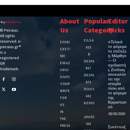
About
Popular
Editor
Us
Category
Picks
© Peiraias.
All rights
ΕΛΛΑΔΑ
reserved. e-
«Τελικά
ΕΠΙΚΟΙΝΩΝΙΑ
το φόρεμα
peiraias.gr®
933
ΣΧΕΤΙΚΆ
το επέλεξε
is a
Β
η Μάρθη»
ΜΕ
registered
— Ο
ΠΕΙΡΑΙΑ
GR
ΕΜΆΣ
σχεδιαστή
trademark.
867
ς Ζούλιας
ΌΡΟΙ
αποκαλύπ
ΠΕΙΡΑΙΑΣ
ΠΑΡΟΧΉΣ
τει την
673
ιστορία
ΥΠΗΡΕΣΙΏΝ
πίσω από
ΠΟΛΙΤΙΚΗ
WRITE
το φόρεμα
442
της
FOR
Καρυστιαν
ΚΕΡΑΤΣΙΝΙ
US
ού
-
IN
30/05/2026
ΔΡΑΠΕΤΣΩΝΑ
THE
355
PRESS
Συνέντευξ