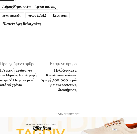
Δήμος Κερατσινίου – Δραπετσώνας
εγκατάλειψη
ηρώο ΕΛΑΣ
Κερατσίνι
Πλατεία Άρη Βελουχιώτη
Προηγούμενο άρθρο
Επόμενο άρθρο
Ιστορική άνοδος για
Πολύζου κατά
τον Θησέα: Επιστροφή
Κωνσταντοπούλου:
στην Α’ Πειραιά μετά
Αγωγή 500.000 ευρώ
από 76 χρόνια
για συκοφαντική
δυσφήμηση
- Advertisement -