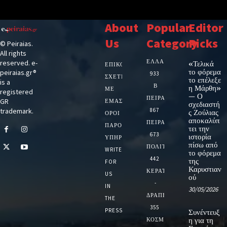
About
Popular
Editor
Us
Category
Picks
© Peiraias.
All rights
ΕΛΛΑΔΑ
reserved. e-
«Τελικά
ΕΠΙΚΟΙΝΩΝΙΑ
το φόρεμα
peiraias.gr®
933
ΣΧΕΤΙΚΆ
το επέλεξε
is a
Β
η Μάρθη»
ΜΕ
registered
— Ο
ΠΕΙΡΑΙΑ
GR
ΕΜΆΣ
σχεδιαστή
trademark.
867
ς Ζούλιας
ΌΡΟΙ
αποκαλύπ
ΠΕΙΡΑΙΑΣ
ΠΑΡΟΧΉΣ
τει την
673
ιστορία
ΥΠΗΡΕΣΙΏΝ
πίσω από
ΠΟΛΙΤΙΚΗ
WRITE
το φόρεμα
442
της
FOR
Καρυστιαν
ΚΕΡΑΤΣΙΝΙ
US
ού
-
IN
30/05/2026
ΔΡΑΠΕΤΣΩΝΑ
THE
355
PRESS
Συνέντευξ
ΚΟΣΜΟΣ
η για τη