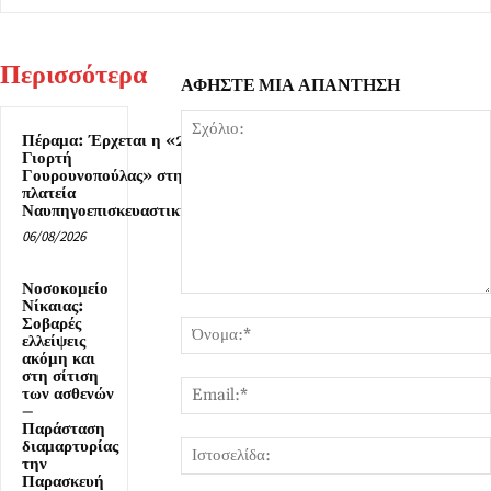
Περισσότερα
ΑΦΗΣΤΕ ΜΙΑ ΑΠΑΝΤΗΣΗ
Πέραμα: Έρχεται η «2η
Γιορτή
Γουρουνοπούλας» στην
πλατεία
Ναυπηγοεπισκευαστικής
06/08/2026
Νοσοκομείο
Σχόλιο:
Νίκαιας:
Σοβαρές
ελλείψεις
ακόμη και
στη σίτιση
των ασθενών
–
Παράσταση
διαμαρτυρίας
την
Παρασκευή