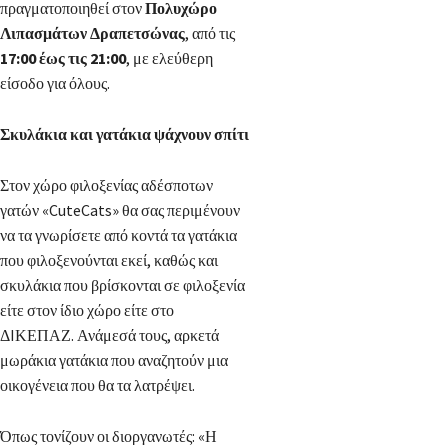
πραγματοποιηθεί στον
Πολυχώρο
Λιπασμάτων Δραπετσώνας
, από τις
17:00 έως τις 21:00
, με ελεύθερη
είσοδο για όλους.
Σκυλάκια και γατάκια ψάχνουν σπίτι
Στον χώρο φιλοξενίας αδέσποτων
γατών «CuteCats» θα σας περιμένουν
να τα γνωρίσετε από κοντά τα γατάκια
που φιλοξενούνται εκεί, καθώς και
σκυλάκια που βρίσκονται σε φιλοξενία
είτε στον ίδιο χώρο είτε στο
ΔIΚΕΠΑΖ. Ανάμεσά τους, αρκετά
μωράκια γατάκια που αναζητούν μια
οικογένεια που θα τα λατρέψει.
Όπως τονίζουν οι διοργανωτές: «Η