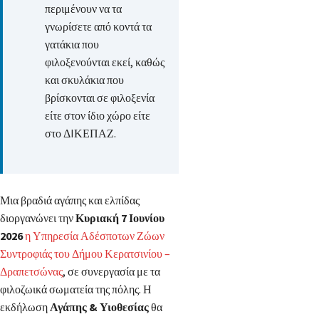
περιμένουν να τα
γνωρίσετε από κοντά τα
γατάκια που
φιλοξενούνται εκεί, καθώς
και σκυλάκια που
βρίσκονται σε φιλοξενία
είτε στον ίδιο χώρο είτε
στο ΔIΚΕΠΑΖ.
Μια βραδιά αγάπης και ελπίδας
διοργανώνει την
Κυριακή 7 Ιουνίου
2026
η Υπηρεσία Αδέσποτων Ζώων
Συντροφιάς του Δήμου Κερατσινίου –
Δραπετσώνας
, σε συνεργασία με τα
φιλοζωικά σωματεία της πόλης. Η
εκδήλωση
Αγάπης & Υιοθεσίας
θα