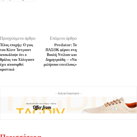
Προηγούμενο άρθρο
Επόμενο άρθρο
Τέλος εποχής: Ο γιος
Predator: Το
του Κλιντ Ίστγουντ
ΠΑΣΟΚ φέρνει στη
αποκάλυψε ότι ο
Βουλή Ντίλιαν και
θρύλος του Χόλιγουντ
Δημητριάδη – «Να
έχει αποσυρθεί
μιλήσουν επιτέλους»
οριστικά
- Advertisement -
Περισσότερα