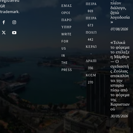
registered
πλέον
ΠΕΙΡΑΙΑ
GR
ΕΜΆΣ
διάλογο,
trademark.
869
ζητώ
ΌΡΟΙ
λογοδοσία
ΠΕΙΡΑΙΑΣ
ΠΑΡΟΧΉΣ
»
673
ΥΠΗΡΕΣΙΏΝ
07/08/2026
ΠΟΛΙΤΙΚΗ
WRITE
442
FOR
«Τελικά
ΚΕΡΑΤΣΙΝΙ
το φόρεμα
US
το επέλεξε
-
IN
η Μάρθη»
ΔΡΑΠΕΤΣΩΝΑ
— Ο
THE
σχεδιαστή
356
PRESS
ς Ζούλιας
ΚΟΣΜΟΣ
αποκαλύπ
τει την
270
ιστορία
πίσω από
το φόρεμα
της
Καρυστιαν
ού
30/05/2026