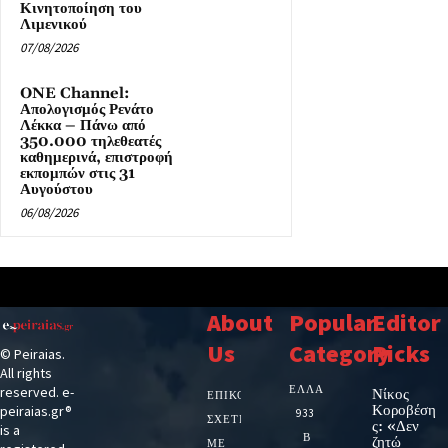
Κινητοποίηση του
Λιμενικού
07/08/2026
ONE Channel:
Απολογισμός Ρενάτο
Λέκκα – Πάνω από
350.000 τηλεθεατές
καθημερινά, επιστροφή
εκπομπών στις 31
Αυγούστου
06/08/2026
About
Popular
Editor
Us
Category
Picks
© Peiraias.
All rights
ΕΛΛΑΔΑ
reserved. e-
Νίκος
ΕΠΙΚΟΙΝΩΝΙΑ
Κοροβέση
peiraias.gr®
933
ΣΧΕΤΙΚΆ
ς: «Δεν
is a
Β
ζητώ
ΜΕ