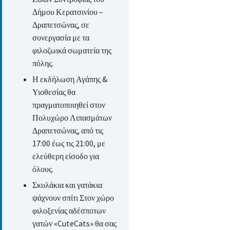
Δήμου Κερατσινίου –
Δραπετσώνας, σε
συνεργασία με τα
φιλοζωικά σωματεία της
πόλης.
Η εκδήλωση Αγάπης &
Υιοθεσίας θα
πραγματοποιηθεί στον
Πολυχώρο Λιπασμάτων
Δραπετσώνας, από τις
17:00 έως τις 21:00, με
ελεύθερη είσοδο για
όλους.
Σκυλάκια και γατάκια
ψάχνουν σπίτι Στον χώρο
φιλοξενίας αδέσποτων
γατών «CuteCats» θα σας