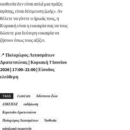
υιοθεσία δεν είναι απλά μια πράξη
αγάπης, είναι δέσμευση ζωής». Αν
θέλετε να γίνετε ο ήρωάς τους, η
Κυριακή είναι η ευκαιρία σας να τους
δώσετε μια δεύτερη ευκαιρία να
ζήσουν όπως τους αξίζει.
📍
Πολυχώρος Λιπασμάτων
Δραπετσώνας | Κυριακή 7 Ιουνίου
2026 | 17:00–21:00 | Είσοδος
ελεύθερη
TAGS
CuteCats
Αδέσποτα Ζώα
ΔΙΚΕΠΑΖ
εκδήλωση
Κερατσίνι-Δραπετσώνα
Πολυχώρος Λιπασμάτων
Υιοθεσία
φιλοζωικά σωματεία