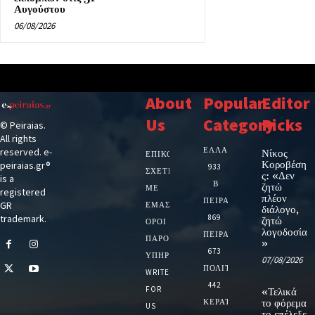
Αυγούστου
06/08/2026
About
Popular
Editor
Us
Category
Picks
© Peiraias.
All rights
ΕΛΛΑΔΑ
reserved. e-
Νίκος
ΕΠΙΚΟΙΝΩΝΙΑ
Κοροβέση
peiraias.gr®
933
ΣΧΕΤΙΚΆ
ς: «Δεν
is a
Β
ζητώ
ΜΕ
registered
πλέον
ΠΕΙΡΑΙΑ
GR
ΕΜΆΣ
διάλογο,
trademark.
869
ζητώ
ΌΡΟΙ
λογοδοσία
ΠΕΙΡΑΙΑΣ
ΠΑΡΟΧΉΣ
»
673
ΥΠΗΡΕΣΙΏΝ
07/08/2026
ΠΟΛΙΤΙΚΗ
WRITE
442
FOR
«Τελικά
ΚΕΡΑΤΣΙΝΙ
το φόρεμα
US
το επέλεξε