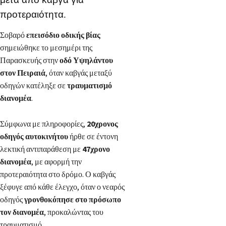
προτεραιότητα.
Σοβαρό
επεισόδιο οδικής βίας
σημειώθηκε το μεσημέρι της
Παρασκευής στην
οδό Υψηλάντου
στον Πειραιά
, όταν καβγάς μεταξύ
οδηγών κατέληξε σε
τραυματισμό
διανομέα
.
Σύμφωνα με πληροφορίες,
20χρονος
οδηγός αυτοκινήτου
ήρθε σε έντονη
λεκτική αντιπαράθεση με
47χρονο
διανομέα
, με αφορμή την
προτεραιότητα στο δρόμο. Ο καβγάς
ξέφυγε από κάθε έλεγχο, όταν ο νεαρός
οδηγός
γρονθοκόπησε στο πρόσωπο
τον διανομέα
, προκαλώντας του
τραυματισμό.