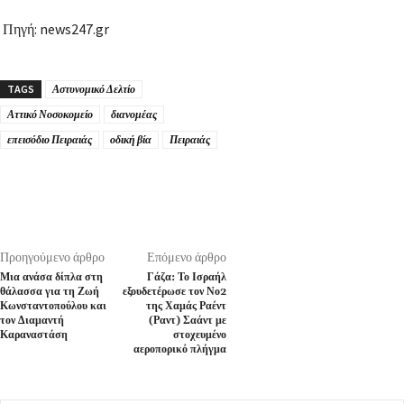
Πηγή: news247.gr
TAGS
Αστυνομικό Δελτίο
Αττικό Νοσοκομείο
διανομέας
επεισόδιο Πειραιάς
οδική βία
Πειραιάς
Προηγούμενο άρθρο
Επόμενο άρθρο
Μια ανάσα δίπλα στη
Γάζα: Το Ισραήλ
θάλασσα για τη Ζωή
εξουδετέρωσε τον Νο2
Κωνσταντοπούλου και
της Χαμάς Ραέντ
τον Διαμαντή
(Ραντ) Σαάντ με
Καραναστάση
στοχευμένο
αεροπορικό πλήγμα