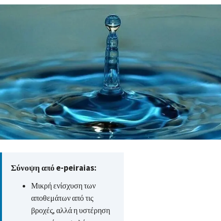
Σύνοψη από e-peiraias:
Μικρή ενίσχυση των
αποθεμάτων από τις
βροχές, αλλά η υστέρηση