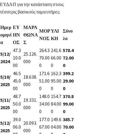
ΕΥΔΑΠ για την κατάσταση στους
τέσσερις βασικούς ταμιευτήρες:
Ημερ
ΕΥ
ΜΑΡΑ
ΜΟΡ
ΥΛΙ
Σύνο
ομηνί
ΗΝ
ΘΩΝΑ
ΝΟΣ
ΚΗ
λο
α
ΟΣ
Σ
47.3
264.3
241.6
578.4
5/12/
25.126.
10.0
70.00
66.00
72.00
2024
000
00
0
0
0
46.5
171.6
162.3
399.2
5/10/
18.638.
45.0
51.00
95.00
29.00
2025
000
00
0
0
0
48.7
148.0
154.7
370.8
5/11/
19.331.
50.0
34.00
84.00
99.00
2025
000
00
0
0
0
39.0
177.0
149.6
385.7
5/12/
20.093.
06.0
67.00
04.00
70.00
2025
000