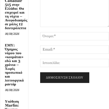
Canadair
515 στην
Ελλάδα: Θα
επιχειρεί και
τη νύχτα –
Ανεφοδιασμός
σε μόλις 12
δευτερόλεπτα
Σχόλιο:
06/08/2026
ΕΜΥ:
Όμηρος
νόμου που
«κοιμάται»
εδώ και 3
χρόνια –
Χωρίς
προσωπικό
και
λειτουργικά
ραντάρ
06/08/2026
Υπόθεση
Marfin: