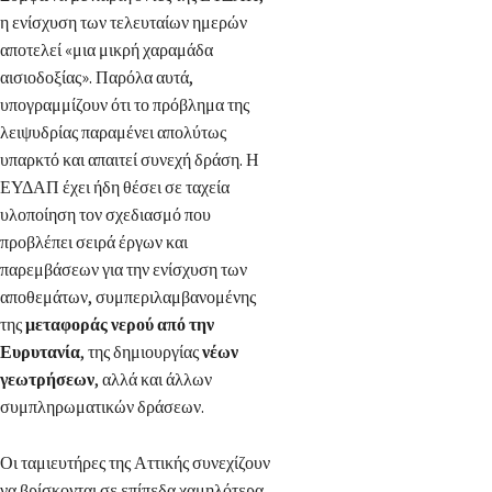
η ενίσχυση των τελευταίων ημερών
αποτελεί «μια μικρή χαραμάδα
αισιοδοξίας». Παρόλα αυτά,
υπογραμμίζουν ότι το πρόβλημα της
λειψυδρίας παραμένει απολύτως
υπαρκτό και απαιτεί συνεχή δράση. Η
ΕΥΔΑΠ έχει ήδη θέσει σε ταχεία
υλοποίηση τον σχεδιασμό που
προβλέπει σειρά έργων και
παρεμβάσεων για την ενίσχυση των
αποθεμάτων, συμπεριλαμβανομένης
της
μεταφοράς νερού από την
Ευρυτανία
, της δημιουργίας
νέων
γεωτρήσεων
, αλλά και άλλων
συμπληρωματικών δράσεων.
Οι ταμιευτήρες της Αττικής συνεχίζουν
να βρίσκονται σε επίπεδα χαμηλότερα