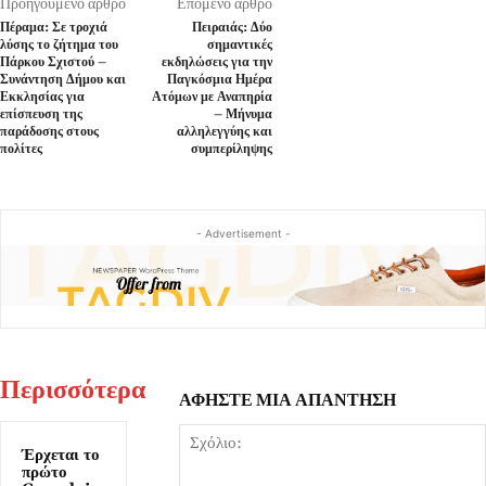
Προηγούμενο άρθρο
Επόμενο άρθρο
Πέραμα: Σε τροχιά
Πειραιάς: Δύο
λύσης το ζήτημα του
σημαντικές
Πάρκου Σχιστού –
εκδηλώσεις για την
Συνάντηση Δήμου και
Παγκόσμια Ημέρα
Εκκλησίας για
Ατόμων με Αναπηρία
επίσπευση της
– Μήνυμα
παράδοσης στους
αλληλεγγύης και
πολίτες
συμπερίληψης
- Advertisement -
Περισσότερα
ΑΦΗΣΤΕ ΜΙΑ ΑΠΑΝΤΗΣΗ
Έρχεται το
πρώτο