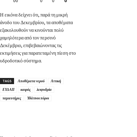
00
0
0
0
Η εικόνα δείχνει ότι, παρά τη μικρή
άνοδο του Δεκεμβρίου, τα αποθέματα
εξακολουθούν να κινούνται πολύ
χαμηλότερα από τον περσινό
Δεκέμβριο, επιβεβαιώνοντας τις
εκτιμήσεις για παρατεταμένη πίεση στο
υδροδοτικό σύστημα.
TAGS
Αποθέματα νερού
Αττική
ΕΥΔΑΠ
καιρός
λειψυδρία
ταμιευτήρες
Υδάτινοι πόροι