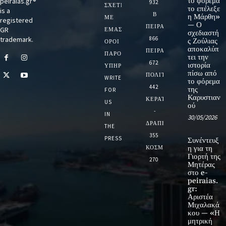
το φόρεμα
peiraias.gr®
932
ΣΧΕΤΙΚΆ
το επέλεξε
is a
Β
η Μάρθη»
ΜΕ
registered
— Ο
ΠΕΙΡΑΙΑ
GR
ΕΜΆΣ
σχεδιαστή
trademark.
866
ς Ζούλιας
ΌΡΟΙ
αποκαλύπ
ΠΕΙΡΑΙΑΣ
ΠΑΡΟΧΉΣ
τει την
672
ιστορία
ΥΠΗΡΕΣΙΏΝ
πίσω από
ΠΟΛΙΤΙΚΗ
WRITE
το φόρεμα
442
της
FOR
Καρυστιαν
ΚΕΡΑΤΣΙΝΙ
US
ού
-
IN
30/05/2026
ΔΡΑΠΕΤΣΩΝΑ
THE
355
PRESS
Συνέντευξ
ΚΟΣΜΟΣ
η για τη
Γιορτή της
270
Μητέρας
στο e-
peiraias.
gr:
Αριστέα
Μιχαλακά
κου — «Η
μητρική