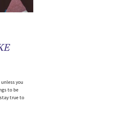
KE
 unless you
ings to be
 stay true to