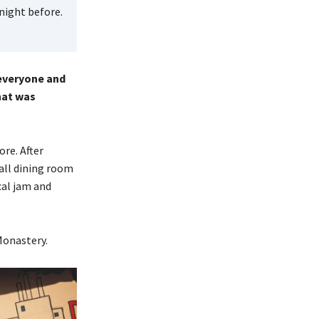
night before.
 everyone and
hat was
re. After
all dining room
cal jam and
Monastery.