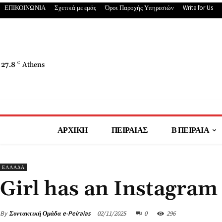
ΕΠΙΚΟΙΝΩΝΙΑ
Σχετικά με εμάς
Όροι Παροχής Υπηρεσιών
Write for Us
27.8
C
Athens
ΑΡΧΙΚΗ
ΠΕΙΡΑΙΑΣ
Β ΠΕΙΡΑΙΑ
ΕΛΛΑΔΑ
Girl has an Instagram 
By
Συντακτική Ομάδα e-Peiraias
02/11/2025
0
296