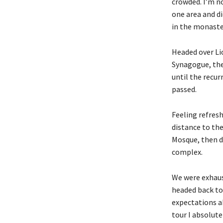
crowded. I’m no
one area and di
in the monaste
Headed over Li
Synagogue, the
until the recur
passed.
Feeling refresh
distance to th
Mosque, then d
complex.
We were exhaust
headed back to 
expectations ab
tour I absolute