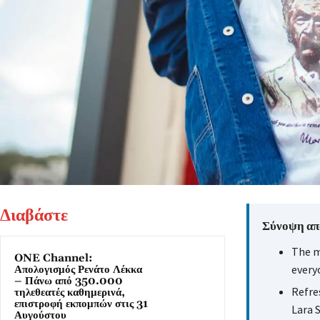
Διαβάστε
Σύνοψη από
The m
ONE Channel:
every
Απολογισμός Ρενάτο Λέκκα
– Πάνω από 350.000
Refre
τηλεθεατές καθημερινά,
επιστροφή εκπομπών στις 31
Lara S
Αυγούστου