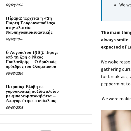
We wo
06/08/2026
Πέραμα: Έρχεται η «2η
Γιορτή Γουρουνοπούλας»
στην πλατεία
The main thing
Ναυπηγοεπισκευαστικής
06/08/2026
always smile.
expected of La
6 Αυγούστου 1983: Έφυγε
από τη ζωή ο Νίκος
We woke reasona
Γουλανδρής – Ο θρυλικός
πρόεδρος του Ολυμπιακού
gathering ours
06/08/2026
for breakfast, 
peppermint te
Πειραιάς: Βλάβη σε
γυροσκοπική πυξίδα πλοίου
με εμπορευματοκιβώτια –
We were making
Απαγορεύτηκε ο απόπλους
06/08/2026