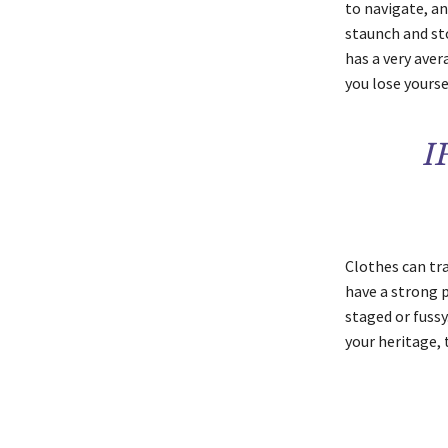
to navigate, and
staunch and st
has a very aver
you lose yourse
I
Clothes can tr
have a strong po
staged or fussy.
your heritage, 
μερίδιο