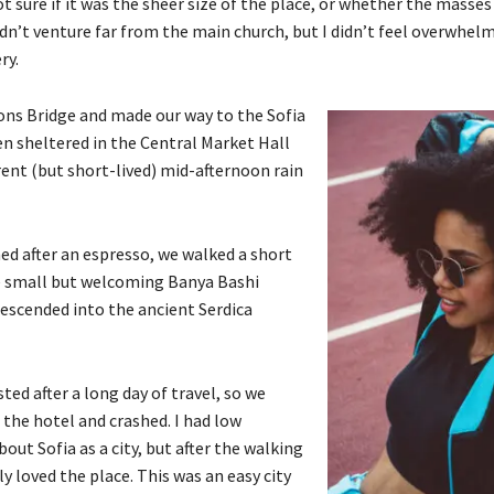
t sure if it was the sheer size of the place, or whether the masse
dn’t venture far from the main church, but I didn’t feel overwhelm
ry.
ons Bridge and made our way to the Sofia
n sheltered in the Central Market Hall
rent (but short-lived) mid-afternoon rain
ed after an espresso, we walked a short
e small but welcoming Banya Bashi
escended into the ancient Serdica
ed after a long day of travel, so we
the hotel and crashed. I had low
out Sofia as a city, but after the walking
ly loved the place. This was an easy city