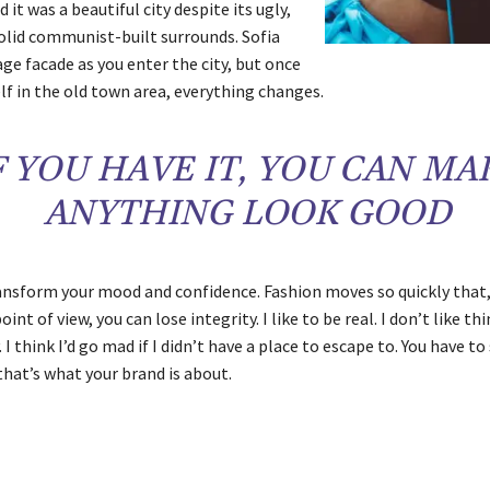
 it was a beautiful city despite its ugly,
olid communist-built surrounds. Sofia
age facade as you enter the city, but once
lf in the old town area, everything changes.
F YOU HAVE IT, YOU CAN MA
ANYTHING LOOK GOOD
ansform your mood and confidence. Fashion moves so quickly that,
int of view, you can lose integrity. I like to be real. I don’t like th
 I think I’d go mad if I didn’t have a place to escape to. You have to
that’s what your brand is about.