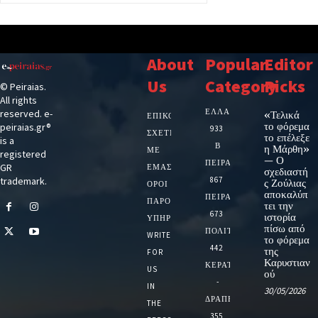
About
Popular
Editor
Us
Category
Picks
© Peiraias.
All rights
ΕΛΛΑΔΑ
reserved. e-
«Τελικά
ΕΠΙΚΟΙΝΩΝΙΑ
το φόρεμα
peiraias.gr®
933
ΣΧΕΤΙΚΆ
το επέλεξε
is a
Β
η Μάρθη»
ΜΕ
registered
— Ο
ΠΕΙΡΑΙΑ
GR
ΕΜΆΣ
σχεδιαστή
trademark.
867
ς Ζούλιας
ΌΡΟΙ
αποκαλύπ
ΠΕΙΡΑΙΑΣ
ΠΑΡΟΧΉΣ
τει την
673
ιστορία
ΥΠΗΡΕΣΙΏΝ
πίσω από
ΠΟΛΙΤΙΚΗ
WRITE
το φόρεμα
442
της
FOR
Καρυστιαν
ΚΕΡΑΤΣΙΝΙ
US
ού
-
IN
30/05/2026
ΔΡΑΠΕΤΣΩΝΑ
THE
355