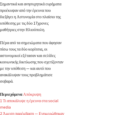
Σημαντικά και ανησυχητικά ευρήματα
προέκυψαν από την έρευνα που
διεξάγει η Αστυνομία στο πλαίσιο της
υπόθεσης με τις δύο 17χρονες
μαθήτριες στην Ηλιούπολη.
Πέρα από τα σημειώματα που άφησαν
πίσω τους τα δύο κορίτσια, οι
αστυνομικοί εξέτασαν και σελίδες
κοινωνικής δικτύωσης που σχετίζονταν
με την υπόθεση — και αυτό που
ανακάλυψαν τους προβλημάτισε
σοβαρά.
Περιεχόμενα
Απόκρυψη
1
Τι αποκάλυψε η έρευνα στα social
media
2
Άμεση παρέμβαση — Ενημερώθηκαν