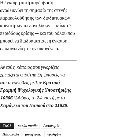
Η έγκαιρη αυτή παρέμβαση
αναδεικνύει τη σημασία της στενής
παρακολούθησης των διαδικτυακών
κοινοτήτων των ανηλίκων — ιδίως σε
περιόδους κρίσης — και του ρόλου που
μπορεί να διαδραματίσει η έγκαιρη
επικοινωνία με την οικογένεια.
Αν εσύ ή κάποιος που γνωρίζεις
χρειάζεται υποστήριξη, μπορείς να
επικοινωνήσεις με την
Κρατική
Γραμμή Ψυχολογικής Υποστήριξης
10306
(24 ώρες το 24ωρο) ή με το
Χαμόγελο του Παιδιού στο 11525
.
TAGS
social media
Αστυνομία
Ηλιούπολη
μαθήτριες
πρόληψη