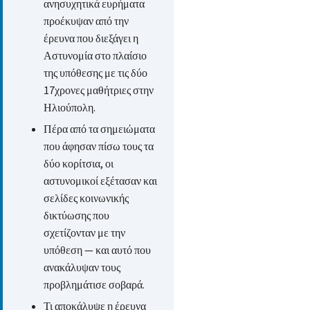
ανησυχητικά ευρήματα
προέκυψαν από την
έρευνα που διεξάγει η
Αστυνομία στο πλαίσιο
της υπόθεσης με τις δύο
17χρονες μαθήτριες στην
Ηλιούπολη.
Πέρα από τα σημειώματα
που άφησαν πίσω τους τα
δύο κορίτσια, οι
αστυνομικοί εξέτασαν και
σελίδες κοινωνικής
δικτύωσης που
σχετίζονταν με την
υπόθεση — και αυτό που
ανακάλυψαν τους
προβλημάτισε σοβαρά.
Τι αποκάλυψε η έρευνα