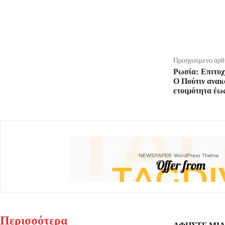
μερίδιο
Προηγούμενο άρθ
Ρωσία: Επιτυχ
Ο Πούτιν ανακ
ετοιμότητα έω
Περισσότερα