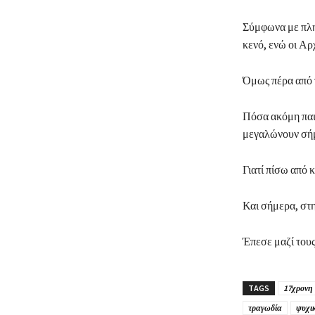
Σύμφωνα με πληρ
κενό, ενώ οι Αρ
Όμως πέρα από τ
Πόσα ακόμη παιδ
μεγαλώνουν σήμ
Γιατί πίσω από 
Και σήμερα, στη
Έπεσε μαζί τους
TAGS
17χρονη
τραγωδία
ψυχικ