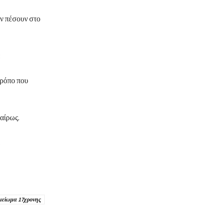
ιν πέσουν στο
:
τρόπο που
καίρως.
.
μείωμα 17χρονης