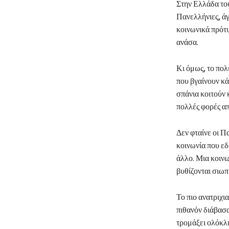
Στην Ελλάδα του
Πανελλήνιες, άγ
κοινωνικά πρότυ
ανάσα.
Κι όμως, το πολ
που βγαίνουν κά
σπάνια κοιτούν 
πολλές φορές α
Δεν φταίνε οι Πα
κοινωνία που εδ
άλλο. Μια κοινω
βυθίζονται σιωπ
Το πιο ανατριχια
πιθανόν διάβασα
τρομάξει ολόκλη