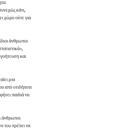
ητα.
συνεχώς κάτι,
ι χώρο ούτε για
ίδιοι άνθρωποι
στατιστικά»,
ογοήτευση και
αίει μια
ρο από οτιδήποτε
φήνει παιδιά να
οι άνθρωποι
νο του πρέπει να