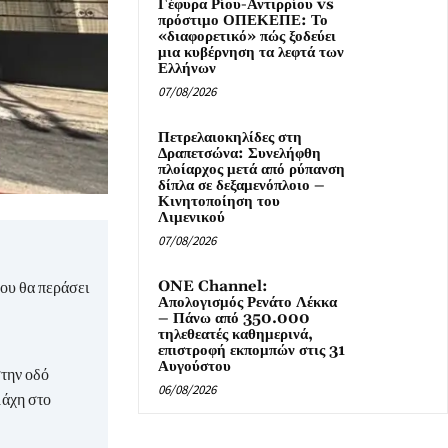
Γέφυρα Ρίου-Αντιρρίου vs
πρόστιμο ΟΠΕΚΕΠΕ: Το
«διαφορετικό» πώς ξοδεύει
μια κυβέρνηση τα λεφτά των
Ελλήνων
07/08/2026
Πετρελαιοκηλίδες στη
Δραπετσώνα: Συνελήφθη
πλοίαρχος μετά από ρύπανση
δίπλα σε δεξαμενόπλοιο –
Κινητοποίηση του
Λιμενικού
07/08/2026
ου θα περάσει
ONE Channel:
Απολογισμός Ρενάτο Λέκκα
– Πάνω από 350.000
τηλεθεατές καθημερινά,
επιστροφή εκπομπών στις 31
Αυγούστου
στην οδό
06/08/2026
μάχη στο