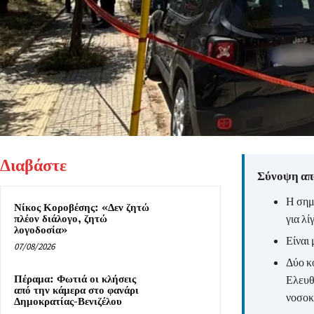
Διαβάστε
Σύνοψη από
Η σημ
Νίκος Κοροβέσης: «Δεν ζητώ
για λί
πλέον διάλογο, ζητώ
λογοδοσία»
Είναι 
07/08/2026
Δύο κ
Πέραμα: Φωτιά οι κλήσεις
Ελευθε
από την κάμερα στο φανάρι
νοσοκ
Δημοκρατίας-Βενιζέλου