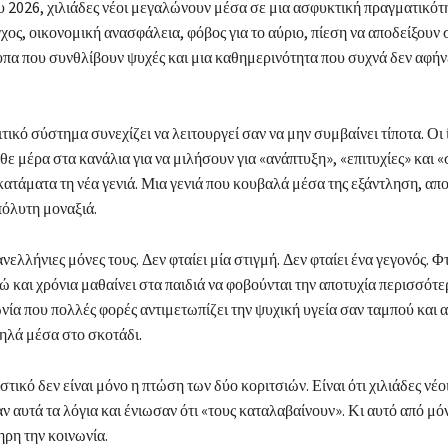
 2026, χιλιάδες νέοι μεγαλώνουν μέσα σε μια ασφυκτική πραγματικότ
χος, οικονομική ανασφάλεια, φόβος για το αύριο, πίεση να αποδείξουν 
πα που συνθλίβουν ψυχές και μια καθημερινότητα που συχνά δεν αφήνε
ιτικό σύστημα συνεχίζει να λειτουργεί σαν να μην συμβαίνει τίποτα. Οι 
θε μέρα στα κανάλια για να μιλήσουν για «ανάπτυξη», «επιτυχίες» και «
κατάματα τη νέα γενιά. Μια γενιά που κουβαλά μέσα της εξάντληση, απ
πόλυτη μοναξιά.
νελλήνιες μόνες τους. Δεν φταίει μία στιγμή. Δεν φταίει ένα γεγονός. Φτ
ώ και χρόνια μαθαίνει στα παιδιά να φοβούνται την αποτυχία περισσότε
νία που πολλές φορές αντιμετωπίζει την ψυχική υγεία σαν ταμπού και α
ηλά μέσα στο σκοτάδι.
στικό δεν είναι μόνο η πτώση των δύο κοριτσιών. Είναι ότι χιλιάδες νέ
ν αυτά τα λόγια και ένιωσαν ότι «τους καταλαβαίνουν». Κι αυτό από μό
ρη την κοινωνία.