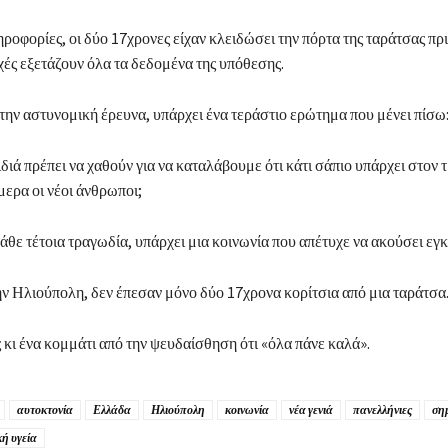
οφορίες, οι δύο 17χρονες είχαν κλειδώσει την πόρτα της ταράτσας πρ
χές εξετάζουν όλα τα δεδομένα της υπόθεσης.
ην αστυνομική έρευνα, υπάρχει ένα τεράστιο ερώτημα που μένει πίσω
ιά πρέπει να χαθούν για να καταλάβουμε ότι κάτι σάπιο υπάρχει στον 
ερα οι νέοι άνθρωποι;
κάθε τέτοια τραγωδία, υπάρχει μια κοινωνία που απέτυχε να ακούσει εγ
ν Ηλιούπολη, δεν έπεσαν μόνο δύο 17χρονα κορίτσια από μια ταράτσα
 κι ένα κομμάτι από την ψευδαίσθηση ότι «όλα πάνε καλά».
αυτοκτονία
Ελλάδα
Ηλιούπολη
κοινωνία
νέα γενιά
πανελλήνιες
ση
ή υγεία