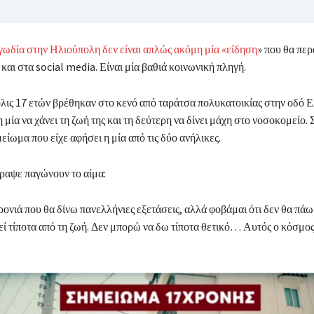
γωδία στην Ηλιούπολη δεν είναι απλώς ακόμη μία «είδηση
» που θα περ
 και στα social media. Είναι μία βαθιά κοινωνική πληγή.
λις 17 ετών βρέθηκαν στο κενό από ταράτσα πολυκατοικίας στην οδό 
 μία να χάνει τη ζωή της και τη δεύτερη να δίνει μάχη στο νοσοκομείο.
είωμα που είχε αφήσει η μία από τις δύο ανήλικες.
γραψε παγώνουν το αίμα:
χρονιά που θα δίνω πανελλήνιες εξετάσεις, αλλά φοβάμαι ότι δεν θα 
εί τίποτα από τη ζωή. Δεν μπορώ να δω τίποτα θετικό… Αυτός ο κόσμος δ