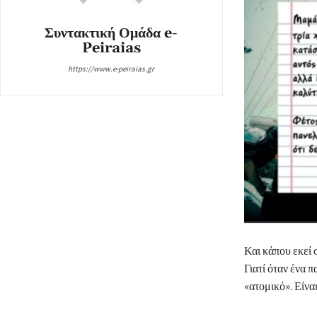
Συντακτική Ομάδα e-
Peiraias
https://www.e-peiraias.gr
Και κάπου εκεί 
Γιατί όταν ένα π
«ατομικό». Είνα