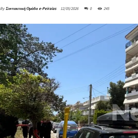
By
Συντακτική Ομάδα e-Peiraias
12/05/2026
0
245