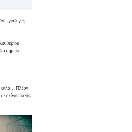
άσει για λίγες
Ελευθερίου
 Στο σημείο
πάω καλά… Πλέον
εν είναι πια για