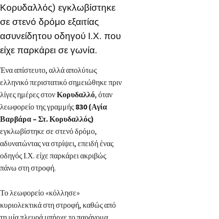
Κορυδαλλός) εγκλωβίστηκε
σε στενό δρόμο εξαιτίας
ασυνείδητου οδηγού Ι.Χ. που
είχε παρκάρει σε γωνία.
Ένα απίστευτο, αλλά απολύτως
ελληνικό περιστατικό σημειώθηκε πριν
λίγες ημέρες στον
Κορυδαλλό
, όταν
λεωφορείο της γραμμής
830 (Αγία
Βαρβάρα – Στ. Κορυδαλλός)
εγκλωβίστηκε σε στενό δρόμο,
αδυνατώντας να στρίψει, επειδή ένας
οδηγός Ι.Χ. είχε παρκάρει ακριβώς
πάνω στη στροφή.
Το λεωφορείο «κόλλησε»
κυριολεκτικά στη στροφή, καθώς από
τη μία πλευρά υπήρχε το παράνομα