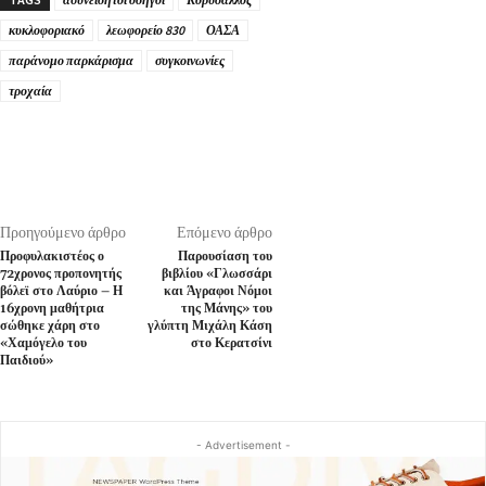
κυκλοφοριακό
λεωφορείο 830
ΟΑΣΑ
παράνομο παρκάρισμα
συγκοινωνίες
τροχαία
Προηγούμενο άρθρο
Επόμενο άρθρο
Προφυλακιστέος ο
Παρουσίαση του
72χρονος προπονητής
βιβλίου «Γλωσσάρι
βόλεϊ στο Λαύριο – Η
και Άγραφοι Νόμοι
16χρονη μαθήτρια
της Μάνης» του
σώθηκε χάρη στο
γλύπτη Μιχάλη Κάση
«Χαμόγελο του
στο Κερατσίνι
Παιδιού»
- Advertisement -