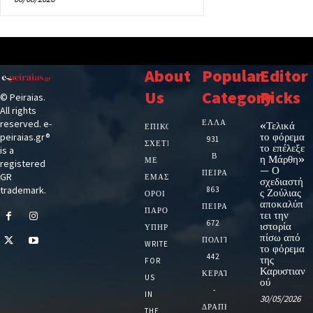
About
Popular
Editor
Us
Category
Picks
© Peiraias.
All rights
ΕΛΛΑΔΑ
reserved. e-
«Τελικά
ΕΠΙΚΟΙΝΩΝΙΑ
το φόρεμα
peiraias.gr®
931
ΣΧΕΤΙΚΆ
το επέλεξε
is a
Β
η Μάρθη»
ΜΕ
registered
— Ο
ΠΕΙΡΑΙΑ
GR
ΕΜΆΣ
σχεδιαστή
trademark.
863
ς Ζούλιας
ΌΡΟΙ
αποκαλύπ
ΠΕΙΡΑΙΑΣ
ΠΑΡΟΧΉΣ
τει την
672
ιστορία
ΥΠΗΡΕΣΙΏΝ
πίσω από
ΠΟΛΙΤΙΚΗ
WRITE
το φόρεμα
442
της
FOR
Καρυστιαν
ΚΕΡΑΤΣΙΝΙ
US
ού
-
IN
30/05/2026
ΔΡΑΠΕΤΣΩΝΑ
THE