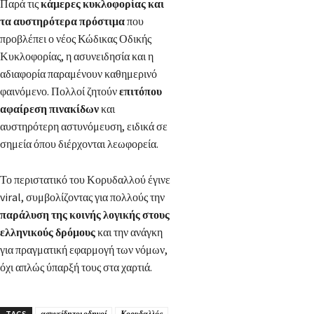
Παρά τις
κάμερες κυκλοφορίας και
τα αυστηρότερα πρόστιμα
που
προβλέπει ο νέος Κώδικας Οδικής
Κυκλοφορίας, η ασυνειδησία και η
αδιαφορία παραμένουν καθημερινό
φαινόμενο. Πολλοί ζητούν
επιτόπου
αφαίρεση πινακίδων
και
αυστηρότερη αστυνόμευση, ειδικά σε
σημεία όπου διέρχονται λεωφορεία.
Το περιστατικό του Κορυδαλλού έγινε
viral, συμβολίζοντας για πολλούς την
παράλυση της κοινής λογικής στους
ελληνικούς δρόμους
και την ανάγκη
για πραγματική εφαρμογή των νόμων,
όχι απλώς ύπαρξή τους στα χαρτιά.
TAGS
ασυνείδητοι οδηγοί
Κορυδαλλός