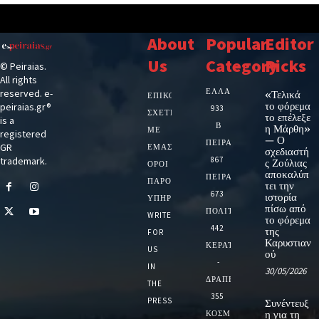
About
Popular
Editor
Us
Category
Picks
© Peiraias.
All rights
ΕΛΛΑΔΑ
reserved. e-
«Τελικά
ΕΠΙΚΟΙΝΩΝΙΑ
το φόρεμα
peiraias.gr®
933
ΣΧΕΤΙΚΆ
το επέλεξε
is a
Β
η Μάρθη»
ΜΕ
registered
— Ο
ΠΕΙΡΑΙΑ
GR
ΕΜΆΣ
σχεδιαστή
trademark.
867
ς Ζούλιας
ΌΡΟΙ
αποκαλύπ
ΠΕΙΡΑΙΑΣ
ΠΑΡΟΧΉΣ
τει την
673
ιστορία
ΥΠΗΡΕΣΙΏΝ
πίσω από
ΠΟΛΙΤΙΚΗ
WRITE
το φόρεμα
442
της
FOR
Καρυστιαν
ΚΕΡΑΤΣΙΝΙ
US
ού
-
IN
30/05/2026
ΔΡΑΠΕΤΣΩΝΑ
THE
355
PRESS
Συνέντευξ
ΚΟΣΜΟΣ
η για τη