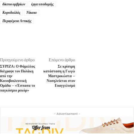
δίκτυο ομβρίων
έργα υποδομής
Κορυδαλλός
Νίκαια
Περιφέρεια Αττικής
Προηγούμενο άρθρο
Επόμενο άρθρο
ΣΥΡΙΖΑ: Ο Φάμελλος
Σε κρίσιμη
διέγραψε τον Πολάκη
κατάσταση η Γωγώ
από την
Μαστροκώστα –
Κοινοβουλευτική
Νοσηλεύεται στον
Ομάδα – «Έσπασα το
Ευαγγελισμό
παγκόσμιο ρεκόρ»
- Advertisement -