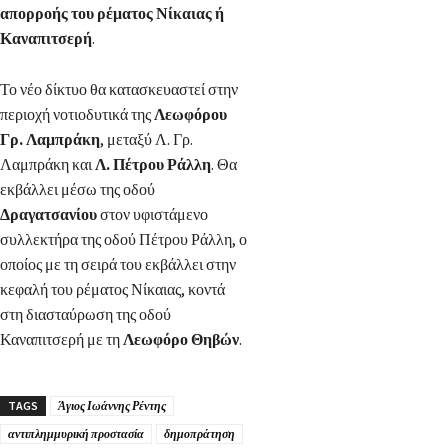
απορροής του ρέματος Νίκαιας ή
Καναπιτσερή
.
Το νέο δίκτυο θα κατασκευαστεί στην
περιοχή νοτιοδυτικά της
Λεωφόρου
Γρ. Λαμπράκη
, μεταξύ Λ. Γρ.
Λαμπράκη και
Λ. Πέτρου Ράλλη
. Θα
εκβάλλει μέσω της οδού
Δραγατσανίου
στον υφιστάμενο
συλλεκτήρα της οδού Πέτρου Ράλλη, ο
οποίος με τη σειρά του εκβάλλει στην
κεφαλή του ρέματος Νίκαιας, κοντά
στη διασταύρωση της οδού
Καναπιτσερή με τη
Λεωφόρο Θηβών
.
TAGS
Άγιος Ιωάννης Ρέντης
αντιπλημμυρική προστασία
δημοπράτηση