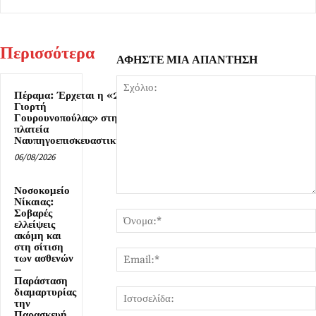
Περισσότερα
ΑΦΗΣΤΕ ΜΙΑ ΑΠΑΝΤΗΣΗ
Πέραμα: Έρχεται η «2η
Γιορτή
Γουρουνοπούλας» στην
πλατεία
Ναυπηγοεπισκευαστικής
06/08/2026
Νοσοκομείο
Σχόλιο:
Νίκαιας:
Σοβαρές
ελλείψεις
ακόμη και
στη σίτιση
των ασθενών
–
Παράσταση
διαμαρτυρίας
την
Παρασκευή