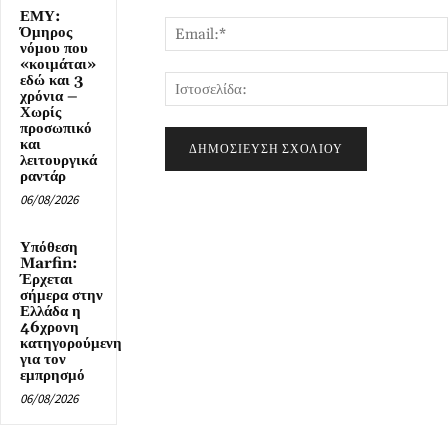
ΕΜΥ:
Όμηρος
νόμου που
«κοιμάται»
εδώ και 3
χρόνια –
Χωρίς
προσωπικό
και
λειτουργικά
ραντάρ
06/08/2026
Υπόθεση
Marfin:
Έρχεται
σήμερα στην
Ελλάδα η
46χρονη
κατηγορούμενη
για τον
εμπρησμό
06/08/2026