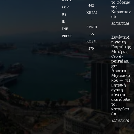
WRITE
το φόρεμα
442
της
FOR
Καρυστιαν
ΚΕΡΑΤΣΙΝΙ
US
ού
-
IN
30/05/2026
ΔΡΑΠΕΤΣΩΝΑ
THE
355
PRESS
Συνέντευξ
ΚΟΣΜΟΣ
η για τη
Γιορτή της
270
Μητέρας
στο e-
peiraias.
gr:
Αριστέα
Μιχαλακά
κου — «Η
μητρική
αγάπη
κάνει το
ακατόρθω
το,
κατορθωτ
ό»
10/05/2026