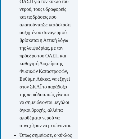
ΟΑΣΠ για τον κύκλο του
νερού, τους υδροφορείς
και τις δράσεις που
απαιτούνταιΣε κατάσταση
αυξημένου συναγερμού
βρίσκεται η Αττική λόγω
της λειψυδρίας, με τον
πρόεδρο του ΟΑΣΠ και
καθηγητή Διαχείρισης
Φυσικών Καταστροφών,
Ευθύμη Λέκκα, να εξηγεί
στον ΣΚΑΪ το παράδοξο
της περιόδου: πώς γίνεται
να σημειώνονται μεγάλοι
όγκοι βροχής, αλλά τα
αποθέματα νερού να
συνεχίζουν να μειώνονται.
Όπως σημείωσε, ο κύκλος