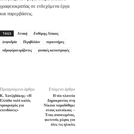
γραφειοκρατίας σε ενδεχόμενα έργα
και παρεμβάσεις.
TAGS
Αττική
Ευθύμης Λέκκας
λειψυδρία
Περιβάλλον
ταμιευτήρες
υδροφόροι ορίζοντες
φυσικές καταστροφές
Προηγούμενο άρθρο
Επόμενο άρθρο
Κ. Χατζηδάκης: «Η
Η νέα πλατεία
Ελλάδα πολύ καλός
Δημοκρατίας στη
προορισμός για
Νίκαια παραδόθηκε
επενδύσεις»
στους κατοίκους –
Ένας ανανεωμένος,
φωτεινός χώρος για
όλες τις ηλικίες