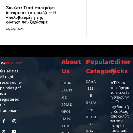
Συκώτι: Γιατί επιστρέφει
δυναμικά στο τραπέζι – Η
«πολυβιταμίνη της
φύσης» που ξεχάσαμε
06/08/2026
About
Popular
Editor
Us
Category
Picks
© Peiraias.
All rights
ΕΛΛΑΔΑ
reserved. e-
«Τελικά
ΕΠΙΚΟΙΝΩΝΙΑ
το φόρεμα
peiraias.gr®
932
ΣΧΕΤΙΚΆ
το επέλεξε
is a
Β
η Μάρθη»
ΜΕ
registered
— Ο
ΠΕΙΡΑΙΑ
GR
ΕΜΆΣ
σχεδιαστή
trademark.
866
ς Ζούλιας
ΌΡΟΙ
αποκαλύπ
ΠΕΙΡΑΙΑΣ
ΠΑΡΟΧΉΣ
τει την
673
ιστορία
ΥΠΗΡΕΣΙΏΝ
πίσω από
ΠΟΛΙΤΙΚΗ