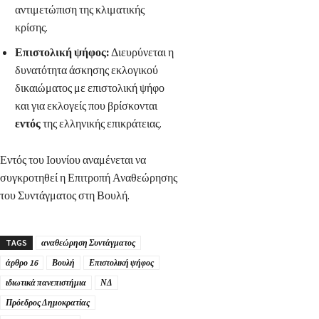
αντιμετώπιση της κλιματικής
κρίσης.
Επιστολική ψήφος:
Διευρύνεται η
δυνατότητα άσκησης εκλογικού
δικαιώματος με επιστολική ψήφο
και για εκλογείς που βρίσκονται
εντός
της ελληνικής επικράτειας.
Εντός του Ιουνίου αναμένεται να
συγκροτηθεί η Επιτροπή Αναθεώρησης
του Συντάγματος στη Βουλή.
TAGS
αναθεώρηση Συντάγματος
άρθρο 16
Βουλή
Επιστολική ψήφος
ιδιωτικά πανεπιστήμια
ΝΔ
Πρόεδρος Δημοκρατίας