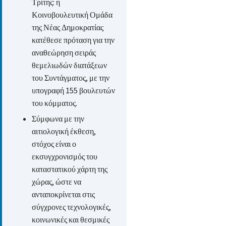
Τρίτης: η
Κοινοβουλευτική Ομάδα
της Νέας Δημοκρατίας
κατέθεσε πρόταση για την
αναθεώρηση σειράς
θεμελιωδών διατάξεων
του Συντάγματος, με την
υπογραφή 155 βουλευτών
του κόμματος.
Σύμφωνα με την
αιτιολογική έκθεση,
στόχος είναι ο
εκσυγχρονισμός του
καταστατικού χάρτη της
χώρας, ώστε να
ανταποκρίνεται στις
σύγχρονες τεχνολογικές,
κοινωνικές και θεσμικές