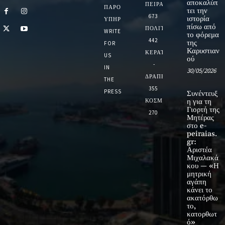
αποκαλύπ
ΠΕΙΡΑΙΑΣ
ΠΑΡΟΧΉΣ
τει την
673
ιστορία
ΥΠΗΡΕΣΙΏΝ
πίσω από
ΠΟΛΙΤΙΚΗ
WRITE
το φόρεμα
442
της
FOR
Καρυστιαν
ΚΕΡΑΤΣΙΝΙ
US
ού
-
IN
30/05/2026
ΔΡΑΠΕΤΣΩΝΑ
THE
355
PRESS
Συνέντευξ
ΚΟΣΜΟΣ
η για τη
Γιορτή της
270
Μητέρας
στο e-
peiraias.
gr:
Αριστέα
Μιχαλακά
κου — «Η
μητρική
αγάπη
κάνει το
ακατόρθω
το,
κατορθωτ
ό»