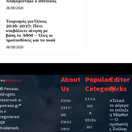
Απαγορεύτηκε ο απόπλους
06/08/2026
Τουρισμός για Όλους
2026-2027: Πότε
υποβάλλετε αίτηση με
βάση το ΑΦΜ – Όλες οι
προϋποθέσεις και τα ποσά
06/08/2026
About
Popular
Editor
Us
Category
Picks
© Peiraias.
All rights
ΕΛΛΑΔΑ
reserved. e-
«Τελικά
ΕΠΙΚΟΙΝΩΝΙΑ
το φόρεμα
peiraias.gr®
933
ΣΧΕΤΙΚΆ
το επέλεξε
is a
Β
η Μάρθη»
ΜΕ
registered
— Ο
ΠΕΙΡΑΙΑ
GR
ΕΜΆΣ
σχεδιαστή
trademark.
867
ς Ζούλιας
ΌΡΟΙ