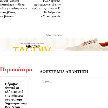
2026: Άνοιξε η
Τίλι Νόργουντ
πλατφόρμα – Μέχρι
πρωταγωνιστεί στην
πότε η προθεσμία και
πρώτη της ταινία – Τι
ποιες βάσεις
θα δούμε στο
ανεβαίνουν
«Misaligned»
- Advertisement -
Περισσότερα
ΑΦΗΣΤΕ ΜΙΑ ΑΠΑΝΤΗΣΗ
Πέραμα:
Φωτιά οι
κλήσεις από
την κάμερα
στο φανάρι
Δημοκρατίας-
Βενιζέλου