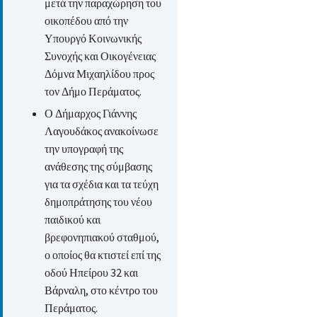
μετά την παραχώρηση του
οικοπέδου από την
Υπουργό Κοινωνικής
Συνοχής και Οικογένειας
Δόμνα Μιχαηλίδου προς
τον Δήμο Περάματος.
Ο Δήμαρχος Γιάννης
Λαγουδάκος ανακοίνωσε
την υπογραφή της
ανάθεσης της σύμβασης
για τα σχέδια και τα τεύχη
δημοπράτησης του νέου
παιδικού και
βρεφονηπιακού σταθμού,
ο οποίος θα κτιστεί επί της
οδού Ηπείρου 32 και
Βάρναλη, στο κέντρο του
Περάματος.