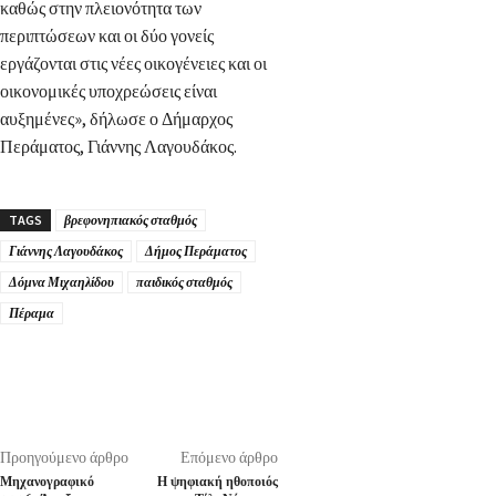
καθώς στην πλειονότητα των
περιπτώσεων και οι δύο γονείς
εργάζονται στις νέες οικογένειες και οι
οικονομικές υποχρεώσεις είναι
αυξημένες», δήλωσε ο Δήμαρχος
Περάματος, Γιάννης Λαγουδάκος.
TAGS
βρεφονηπιακός σταθμός
Γιάννης Λαγουδάκος
Δήμος Περάματος
Δόμνα Μιχαηλίδου
παιδικός σταθμός
Πέραμα
Προηγούμενο άρθρο
Επόμενο άρθρο
Μηχανογραφικό
Η ψηφιακή ηθοποιός