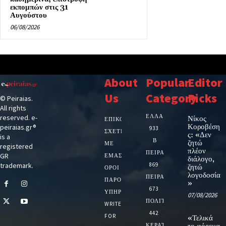
εκπομπών στις 31
Αυγούστου
06/08/2026
About
Popular
Editor
Us
Category
Picks
© Peiraias.
All rights
ΕΛΛΑΔΑ
reserved. e-
Νίκος
ΕΠΙΚΟΙΝΩΝΙΑ
Κοροβέση
peiraias.gr®
933
ΣΧΕΤΙΚΆ
ς: «Δεν
is a
Β
ζητώ
ΜΕ
registered
πλέον
ΠΕΙΡΑΙΑ
GR
ΕΜΆΣ
διάλογο,
trademark.
869
ζητώ
ΌΡΟΙ
λογοδοσία
ΠΕΙΡΑΙΑΣ
ΠΑΡΟΧΉΣ
»
673
ΥΠΗΡΕΣΙΏΝ
07/08/2026
ΠΟΛΙΤΙΚΗ
WRITE
442
FOR
«Τελικά
ΚΕΡΑΤΣΙΝΙ