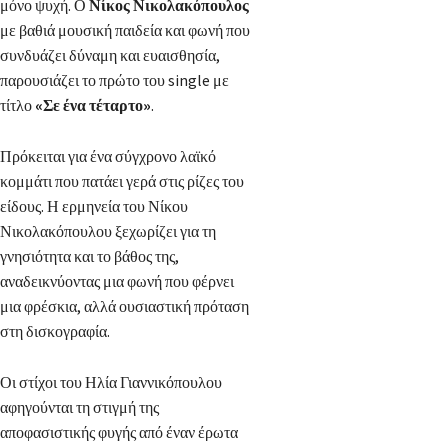
μόνο ψυχή. Ο
Νίκος Νικολακόπουλος
με βαθιά μουσική παιδεία και φωνή που
συνδυάζει δύναμη και ευαισθησία,
παρουσιάζει το πρώτο του single με
τίτλο
«Σε ένα τέταρτο»
.
Πρόκειται για ένα σύγχρονο λαϊκό
κομμάτι που πατάει γερά στις ρίζες του
είδους. Η ερμηνεία του Νίκου
Νικολακόπουλου ξεχωρίζει για τη
γνησιότητα και το βάθος της,
αναδεικνύοντας μια φωνή που φέρνει
μια φρέσκια, αλλά ουσιαστική πρόταση
στη δισκογραφία.
Οι στίχοι του Ηλία Γιαννικόπουλου
αφηγούνται τη στιγμή της
αποφασιστικής φυγής από έναν έρωτα