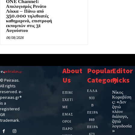
ONE Channel:
Απολογισμός Ρενάτο
Λέκκα – Πάνω από
350.000 τηλεθεατές
καθημερινά, επιστροφή
εκπομπών στις 31
Αυγούστου
06/08/2026
About
Popular
Editor
Us
Category
Picks
© Peiraias.
All rights
ΕΛΛΑΔΑ
reserved. e-
Νίκος
ΕΠΙΚΟΙΝΩΝΙΑ
Κοροβέση
peiraias.gr®
933
ΣΧΕΤΙΚΆ
ς: «Δεν
is a
Β
ζητώ
ΜΕ
registered
πλέον
ΠΕΙΡΑΙΑ
GR
ΕΜΆΣ
διάλογο,
trademark.
869
ζητώ
ΌΡΟΙ
λογοδοσία
ΠΕΙΡΑΙΑΣ
ΠΑΡΟΧΉΣ
»
673