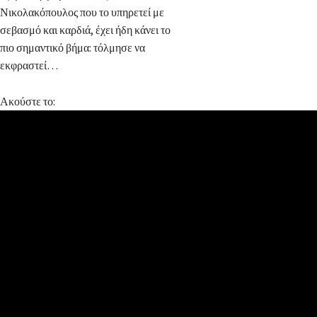
Νικολακόπουλος που το υπηρετεί με
σεβασμό και καρδιά, έχει ήδη κάνει το
πιο σημαντικό βήμα: τόλμησε να
εκφραστεί…
Ακούστε το: