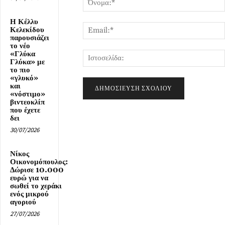
Η Κέλλυ
Κελεκίδου
παρουσιάζει
το νέο
«Γλύκα
Γλύκα» με
το πιο
«γλυκό»
και
«νόστιμο»
βιντεοκλίπ
που έχετε
δει
30/07/2026
Νίκος
Οικονομόπουλος:
Δώρισε 10.000
ευρώ για να
σωθεί το χεράκι
ενός μικρού
αγοριού
27/07/2026