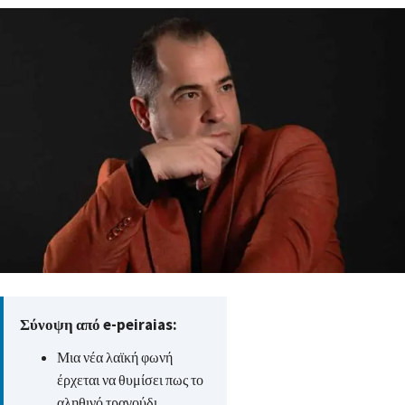
Σύνοψη από e-peiraias:
Μια νέα λαϊκή φωνή
έρχεται να θυμίσει πως το
αληθινό τραγούδι