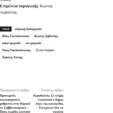
Επιμέλεια παραγωγής
: Κώστας
Αρβανίτης
TAGS
ελληνική δισκογραφία
Ηλίας Γιαννικόπουλος
Κώστας Αρβανίτης
λαϊκό τραγούδι
νέο τραγούδι
Νίκος Νικολακόπουλος
Σε ένα τέταρτο
Χρήστος Χιώνης
Προηγούμενο άρθρο
Επόμενο άρθρο
Προσωρινές
Κορυδαλλός: Σε πλήρη
κυκλοφοριακές
επιφυλακή ο Δήμος
ρυθμίσεις στον Κηφισό
λόγω της καταιγίδας
το Σαββατοκύριακο –
– Έλεγχος σε όλα τα
Ποιες λωρίδες κλείνουν
σχολεία