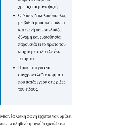
χρειάζεται μόνο ψυχή.
Ο Νίκος Νικολακόπουλος
με βαθιά μουσική παιδεία
και φωνή που συνδυάζει
δύναμη και ευαισθησία,
παρουσιάζει το πρώτο του
single με τίτλο «Σε ένα
τέταρτο».
Πρόκειται για ένα
σύγχρονο λαϊκό κομμάτι
που πατάει γερά στις ρίζες
του είδους.
Μια νέα λαϊκή φωνή έρχεται να θυμίσει
πως το αληθινό τραγούδι χρειάζεται