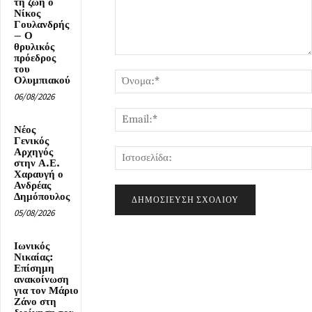
τη ζωή ο
Νίκος
Γουλανδρής
– Ο
θρυλικός
πρόεδρος
Σχόλιο:
του
Ολυμπιακού
06/08/2026
Νέος
Γενικός
Αρχηγός
στην Α.Ε.
Χαραυγή ο
Ανδρέας
Δημόπουλος
05/08/2026
Ιωνικός
Νικαίας:
Επίσημη
ανακοίνωση
για τον Μάριο
Ζάνο στη