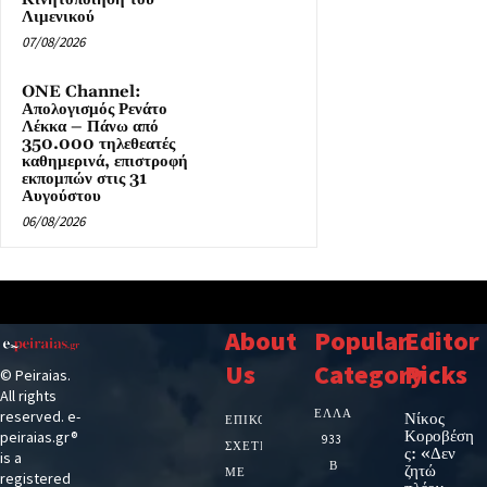
Λιμενικού
07/08/2026
ONE Channel:
Απολογισμός Ρενάτο
Λέκκα – Πάνω από
350.000 τηλεθεατές
καθημερινά, επιστροφή
εκπομπών στις 31
Αυγούστου
06/08/2026
About
Popular
Editor
Us
Category
Picks
© Peiraias.
All rights
ΕΛΛΑΔΑ
reserved. e-
Νίκος
ΕΠΙΚΟΙΝΩΝΙΑ
Κοροβέση
peiraias.gr®
933
ΣΧΕΤΙΚΆ
ς: «Δεν
is a
Β
ζητώ
ΜΕ
registered