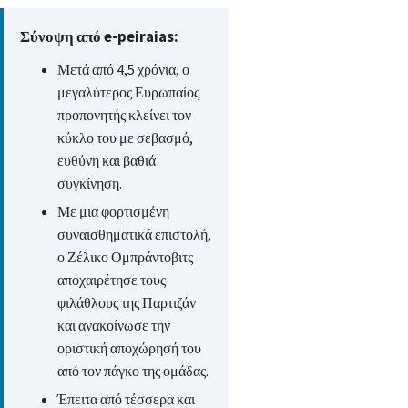
Σύνοψη από e-peiraias:
Μετά από 4,5 χρόνια, ο
μεγαλύτερος Ευρωπαίος
προπονητής κλείνει τον
κύκλο του με σεβασμό,
ευθύνη και βαθιά
συγκίνηση.
Με μια φορτισμένη
συναισθηματικά επιστολή,
ο Ζέλικο Ομπράντοβιτς
αποχαιρέτησε τους
φιλάθλους της Παρτιζάν
και ανακοίνωσε την
οριστική αποχώρησή του
από τον πάγκο της ομάδας.
Έπειτα από τέσσερα και