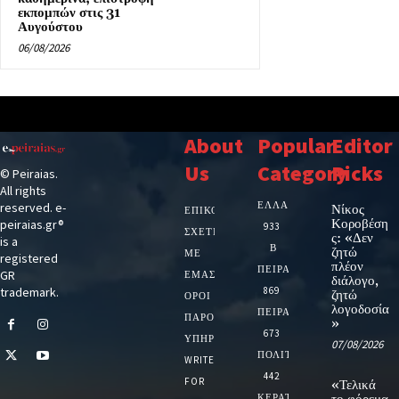
εκπομπών στις 31
Αυγούστου
06/08/2026
About
Popular
Editor
Us
Category
Picks
© Peiraias.
All rights
ΕΛΛΑΔΑ
reserved. e-
Νίκος
ΕΠΙΚΟΙΝΩΝΙΑ
Κοροβέση
peiraias.gr®
933
ΣΧΕΤΙΚΆ
ς: «Δεν
is a
Β
ζητώ
ΜΕ
registered
πλέον
ΠΕΙΡΑΙΑ
GR
ΕΜΆΣ
διάλογο,
trademark.
869
ζητώ
ΌΡΟΙ
λογοδοσία
ΠΕΙΡΑΙΑΣ
ΠΑΡΟΧΉΣ
»
673
ΥΠΗΡΕΣΙΏΝ
07/08/2026
ΠΟΛΙΤΙΚΗ
WRITE
442
FOR
«Τελικά
ΚΕΡΑΤΣΙΝΙ