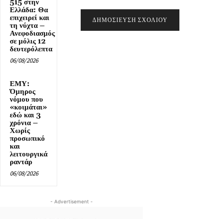
515 στην
Ελλάδα: Θα
επιχειρεί και
τη νύχτα –
Ανεφοδιασμός
σε μόλις 12
δευτερόλεπτα
06/08/2026
ΕΜΥ:
Όμηρος
νόμου που
«κοιμάται»
εδώ και 3
χρόνια –
Χωρίς
προσωπικό
και
λειτουργικά
ραντάρ
06/08/2026
- Advertisement -