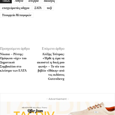
TAGS
Αθήνα
απεργία
διάλογος
επαγγελματίες οδηγοι
ΣΑΤΑ
ταξί
Υπουργείο Μεταφορών
Προηγούμενο άρθρο
Επόμενο άρθρο
Νίκαια – Ρέντης:
Αλέξης Τσίπρας:
Ομόφωνο «όχι» του
«Ήρθε η ώρα να
Δημοτικού
ακουστεί η δική μου
Συμβουλίου στο
φωνή» – Το νέο του
κλείσιμο των ΕΛΤΑ
βιβλίο «Ιθάκη» από
τις εκδόσεις
Gutenberg
- Advertisement -