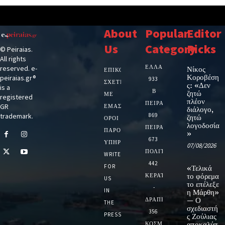
About
Popular
Editor
Us
Category
Picks
© Peiraias.
All rights
ΕΛΛΑΔΑ
reserved. e-
Νίκος
ΕΠΙΚΟΙΝΩΝΙΑ
Κοροβέση
peiraias.gr®
933
ΣΧΕΤΙΚΆ
ς: «Δεν
is a
Β
ζητώ
ΜΕ
registered
πλέον
ΠΕΙΡΑΙΑ
GR
ΕΜΆΣ
διάλογο,
trademark.
869
ζητώ
ΌΡΟΙ
λογοδοσία
ΠΕΙΡΑΙΑΣ
ΠΑΡΟΧΉΣ
»
673
ΥΠΗΡΕΣΙΏΝ
07/08/2026
ΠΟΛΙΤΙΚΗ
WRITE
442
FOR
«Τελικά
ΚΕΡΑΤΣΙΝΙ
το φόρεμα
US
το επέλεξε
-
IN
η Μάρθη»
ΔΡΑΠΕΤΣΩΝΑ
— Ο
THE
σχεδιαστή
356
PRESS
ς Ζούλιας
ΚΟΣΜΟΣ
αποκαλύπ