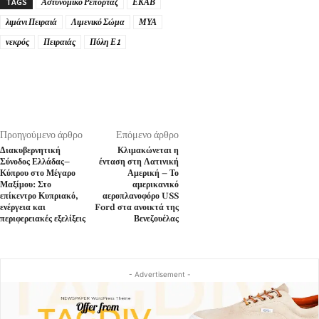
TAGS
Αστυνομικό Ρεπορτάζ
ΕΚΑΒ
λιμάνι Πειραιά
Λιμενικό Σώμα
ΜΥΑ
νεκρός
Πειραιάς
Πύλη Ε1
Προηγούμενο άρθρο
Επόμενο άρθρο
Διακυβερνητική
Κλιμακώνεται η
Σύνοδος Ελλάδας–
ένταση στη Λατινική
Κύπρου στο Μέγαρο
Αμερική – Το
Μαξίμου: Στο
αμερικανικό
επίκεντρο Κυπριακό,
αεροπλανοφόρο USS
ενέργεια και
Ford στα ανοικτά της
περιφερειακές εξελίξεις
Βενεζουέλας
- Advertisement -