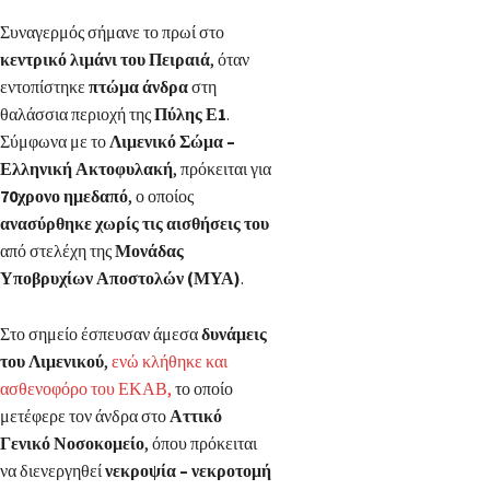
Συναγερμός σήμανε το πρωί στο
κεντρικό λιμάνι του Πειραιά
, όταν
εντοπίστηκε
πτώμα άνδρα
στη
θαλάσσια περιοχή της
Πύλης Ε1
.
Σύμφωνα με το
Λιμενικό Σώμα –
Ελληνική Ακτοφυλακή
, πρόκειται για
70χρονο ημεδαπό
, ο οποίος
ανασύρθηκε χωρίς τις αισθήσεις του
από στελέχη της
Μονάδας
Υποβρυχίων Αποστολών (ΜΥΑ)
.
Στο σημείο έσπευσαν άμεσα
δυνάμεις
του Λιμενικού
,
ενώ κλήθηκε και
ασθενοφόρο του ΕΚΑΒ,
το οποίο
μετέφερε τον άνδρα στο
Αττικό
Γενικό Νοσοκομείο
, όπου πρόκειται
να διενεργηθεί
νεκροψία – νεκροτομή