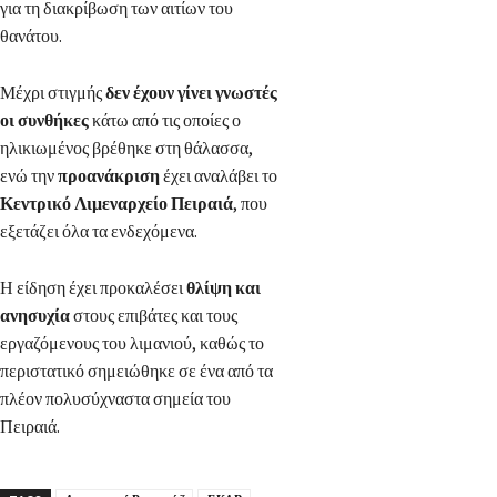
για τη διακρίβωση των αιτίων του
θανάτου.
Μέχρι στιγμής
δεν έχουν γίνει γνωστές
οι συνθήκες
κάτω από τις οποίες ο
ηλικιωμένος βρέθηκε στη θάλασσα,
ενώ την
προανάκριση
έχει αναλάβει το
Κεντρικό Λιμεναρχείο Πειραιά
, που
εξετάζει όλα τα ενδεχόμενα.
Η είδηση έχει προκαλέσει
θλίψη και
ανησυχία
στους επιβάτες και τους
εργαζόμενους του λιμανιού, καθώς το
περιστατικό σημειώθηκε σε ένα από τα
πλέον πολυσύχναστα σημεία του
Πειραιά.