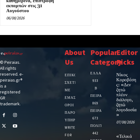
καθημερινά, επιστροφή
εκπομπών στις 31
Αυγούστου
06/08/2026
About
Popular
Editor
Us
Category
Picks
© Peiraias.
All rights
ΕΛΛΑΔΑ
reserved. e-
Νίκος
ΕΠΙΚΟΙΝΩΝΙΑ
Κοροβέση
peiraias.gr®
933
ΣΧΕΤΙΚΆ
ς: «Δεν
is a
Β
ζητώ
ΜΕ
registered
πλέον
ΠΕΙΡΑΙΑ
GR
ΕΜΆΣ
διάλογο,
trademark.
869
ζητώ
ΌΡΟΙ
λογοδοσία
ΠΕΙΡΑΙΑΣ
ΠΑΡΟΧΉΣ
»
673
ΥΠΗΡΕΣΙΏΝ
07/08/2026
ΠΟΛΙΤΙΚΗ
WRITE
442
FOR
«Τελικά