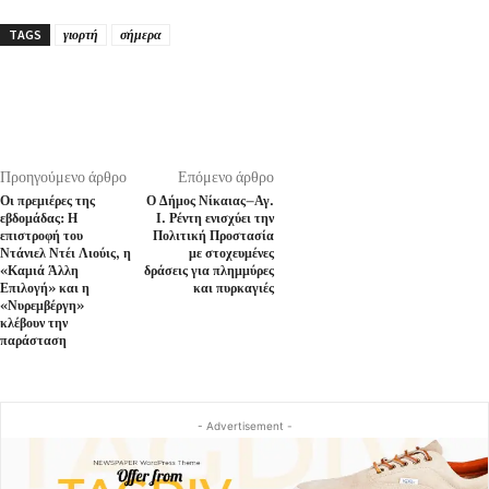
TAGS
γιορτή
σήμερα
Προηγούμενο άρθρο
Επόμενο άρθρο
Οι πρεμιέρες της
Ο Δήμος Νίκαιας–Αγ.
εβδομάδας: Η
Ι. Ρέντη ενισχύει την
επιστροφή του
Πολιτική Προστασία
Ντάνιελ Ντέι Λιούις, η
με στοχευμένες
«Καμιά Άλλη
δράσεις για πλημμύρες
Επιλογή» και η
και πυρκαγιές
«Νυρεμβέργη»
κλέβουν την
παράσταση
- Advertisement -