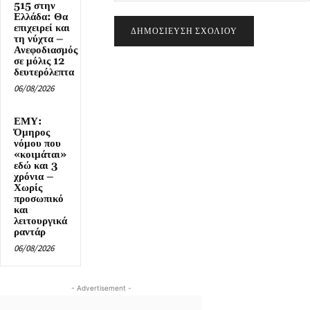
515 στην
Ελλάδα: Θα
επιχειρεί και
τη νύχτα –
Ανεφοδιασμός
σε μόλις 12
δευτερόλεπτα
06/08/2026
ΕΜΥ:
Όμηρος
νόμου που
«κοιμάται»
εδώ και 3
χρόνια –
Χωρίς
προσωπικό
και
λειτουργικά
ραντάρ
06/08/2026
- Advertisement -