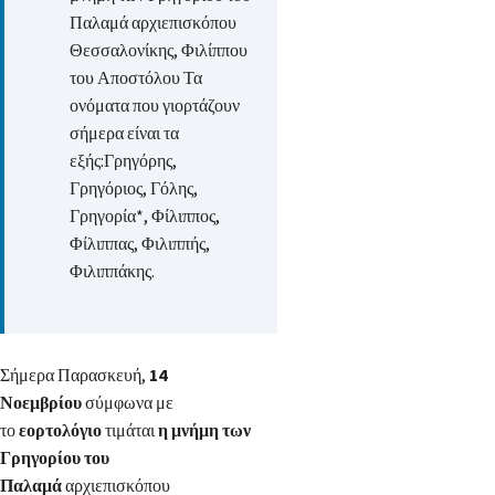
Παλαμά αρχιεπισκόπου
Θεσσαλονίκης, Φιλίππου
του Αποστόλου Τα
ονόματα που γιορτάζουν
σήμερα είναι τα
εξής:Γρηγόρης,
Γρηγόριος, Γόλης,
Γρηγορία*, Φίλιππος,
Φίλιππας, Φιλιππής,
Φιλιππάκης.
Σήμερα Παρασκευή,
14
Νοεμβρίου
σύμφωνα με
το
εορτολόγιο
τιμάται
η μνήμη των
Γρηγορίου του
Παλαμά
αρχιεπισκόπου