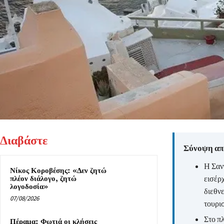
Διαβάστε
Σύνοψη από
Η Σαν
Νίκος Κοροβέσης: «Δεν ζητώ
εισέρχ
πλέον διάλογο, ζητώ
λογοδοσία»
διεθνε
07/08/2026
τουρι
Στο π
Πέραμα: Φωτιά οι κλήσεις