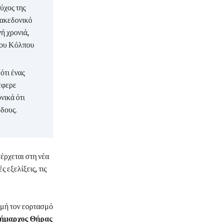
ύχος της
Μακεδονικό
ή χρονιά,
 του Κόλπου
ότι ένας
έφερε
νικά ότι
δους.
έρχεται στη νέα
 εξελίξεις, τις
ρμή τον εορτασμό
ήμαρχος Θήρας