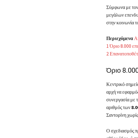
Σύμφωνα με τον
μεγάλων επενδυτ
στην κοινωνία τ
Περιεχόμενα
Α
1
Όριο 8.000 επ
2
Επανατοποθέτ
Όριο 8.00
Κεντρικό σημείο
αρχή να εφαρμόζ
συνεργασία με 
αριθμός των
8.
Σαντορίνη χωρί
Ο σχεδιασμός πρ