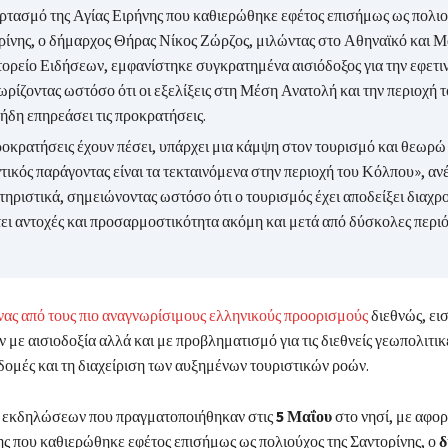
ορτασμό της Αγίας Ειρήνης που καθιερώθηκε εφέτος επισήμως ως πολιο
ρίνης, ο δήμαρχος Θήρας Νίκος Ζώρζος, μιλώντας στο Αθηναϊκό και 
ορείο Ειδήσεων, εμφανίστηκε συγκρατημένα αισιόδοξος για την εφετιν
ωρίζοντας ωστόσο ότι οι εξελίξεις στη Μέση Ανατολή και την περιοχή
ήδη επηρεάσει τις προκρατήσεις.
ροκρατήσεις έχουν πέσει, υπάρχει μια κάμψη στον τουρισμό και θεωρώ 
τικός παράγοντας είναι τα τεκταινόμενα στην περιοχή του Κόλπου», αν
ηριστικά, σημειώνοντας ωστόσο ότι ο τουρισμός έχει αποδείξει διαχρο
τει αντοχές και προσαρμοστικότητα ακόμη και μετά από δύσκολες περιό
νας από τους πιο αναγνωρίσιμους ελληνικούς προορισμούς
διεθνώς, εισ
 με αισιοδοξία αλλά και με προβληματισμό για τις διεθνείς γεωπολιτικές
οδομές και τη διαχείριση των αυξημένων τουριστικών ροών.
ν εκδηλώσεων που πραγματοποιήθηκαν στις
5 Μαΐου
στο νησί, με αφο
ης που καθιερώθηκε εφέτος επισήμως ως πολιούχος της Σαντορίνης, ο
δ