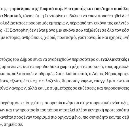
της, η
πρόεδρος της Τουριστικής Επιτροπής και του Δημοτικού Σ
ία Νομικού
, τόνισε ότι η Σαντορίνη επιδιώκει να επανατοποθετηθεί διε
πολυδιάστατος προορισμός εμπειριών, πέρα από την εικόνα της καλντέρ
. «Η Σαντορίνη δεν είναι μόνο μια εικόνα που ταξιδεύει σε όλο τον κόσ
 με ιστορία, ανθρώπους, χωριά, πολιτισμό, γαστρονομία και ηχηρές μν
τόχος του Δήμου είναι να αναδειχθούν περισσότερο οι
εναλλακτικές 
ς αμπελώνες και τα παραδοσιακά χωριά μέχρι τα μουσεία, τους αρχαιο
και τις πολιτιστικές διαδρομές. Στο πλαίσιο αυτό, ο Δήμος Θήρας προχ
άσεις εξωστρέφειας με φιλοξενίες δημοσιογράφων, επαγγελματιών του
θνών αγορών, αλλά και με συμμετοχές σε εκθέσεεις και παρουσιάσεις
ογράμμισε επίσης ότι η ισορροπία ανάμεσα στην τουριστική ανάπτυξη,
ων και την προστασία του τόπου αποτελεί πλέον κεντρική προτεραιότη
κινείται προς έναν τουρισμό πιο οργανωμένο, πιο συνειδητό και πιο σε
», σημείωσε.