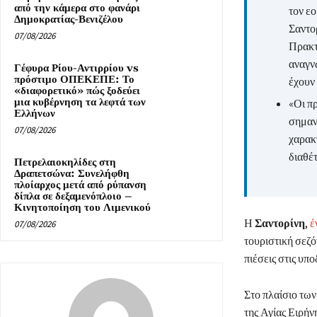
από την κάμερα στο φανάρι
τον ε
Δημοκρατίας-Βενιζέλου
Σαντο
07/08/2026
Πρακτ
αναγν
Γέφυρα Ρίου-Αντιρρίου vs
πρόστιμο ΟΠΕΚΕΠΕ: Το
έχουν 
«διαφορετικό» πώς ξοδεύει
μια κυβέρνηση τα λεφτά των
«Οι π
Ελλήνων
σημαν
07/08/2026
χαρακτ
διαθέ
Πετρελαιοκηλίδες στη
Δραπετσώνα: Συνελήφθη
πλοίαρχος μετά από ρύπανση
δίπλα σε δεξαμενόπλοιο –
Κινητοποίηση του Λιμενικού
Η
Σαντορίνη
,
έ
07/08/2026
τουριστική σεζόν
πιέσεις στις υπ
Στο πλαίσιο τω
της Αγίας Ειρήν