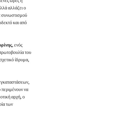
ένες ώρες ή
αλλά αλλάζει ο
να συνωστισμού
οδεκτό και από
ορίνης
, ενός
 πρωτοβουλία του
σχετικό ίδρυμα,
 εγκαταστάσεων,
υ περιμένουν να
οτική αρχή, ο
ρία των