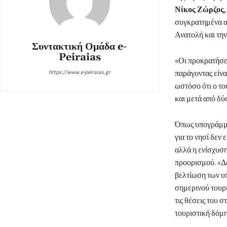
Νίκος Ζώρζος
συγκρατημένα αι
Ανατολή και την
Συντακτική Ομάδα e-
Peiraias
«Οι προκρατήσει
παράγοντας είνα
https://www.e-peiraias.gr
ωστόσο ότι ο το
και μετά από δύ
Όπως υπογράμμι
για το νησί δεν
αλλά η ενίσχυση
προορισμού. «Δε
βελτίωση των υ
σημερινού τουρι
τις θέσεις του 
τουριστική δόμη