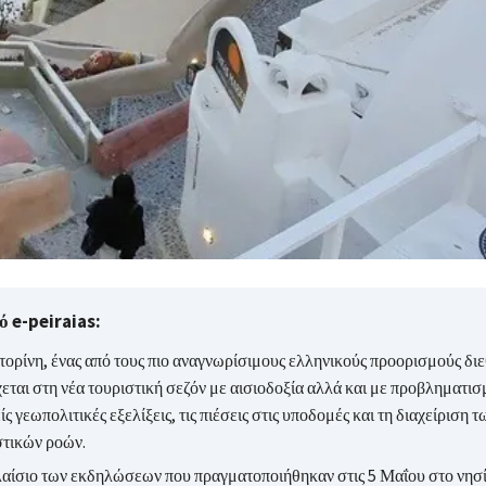
 e-peiraias:
τορίνη, ένας από τους πιο αναγνωρίσιμους ελληνικούς προορισμούς δι
εται στη νέα τουριστική σεζόν με αισιοδοξία αλλά και με προβληματισμ
ίς γεωπολιτικές εξελίξεις, τις πιέσεις στις υποδομές και τη διαχείριση
στικών ροών.
λαίσιο των εκδηλώσεων που πραγματοποιήθηκαν στις 5 Μαΐου στο νησί