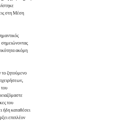
νίστηκε
ξεις στη Μέση
σημαντικός
, σημειώνοντας
τικότητα ακόμη
ν το ζητούμενο
πιχειρήσεων,
 του
Χρειαζόμαστε
κες του
ει ήδη καταθέσει
ρξει επιπλέον