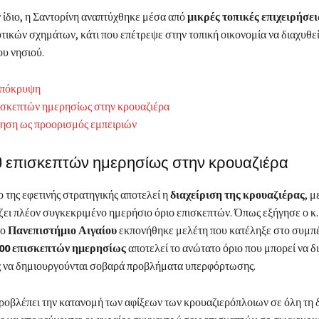
 ίδιο, η Σαντορίνη αναπτύχθηκε μέσα από
μικρές τοπικές επιχειρήσει
ικών σχημάτων, κάτι που επέτρεψε στην τοπική οικονομία να διαχυθε
ου νησιού.
πόκρυψη
ισκεπτών ημερησίως στην κρουαζιέρα
ηση ως προορισμός εμπειριών
0 επισκεπτών ημερησίως στην κρουαζιέρα
 της εφετινής στρατηγικής αποτελεί η
διαχείριση της κρουαζιέρας
, μ
ει πλέον συγκεκριμένο ημερήσιο όριο επισκεπτών. Όπως εξήγησε ο κ.
το
Πανεπιστήμιο Αιγαίου
εκπονήθηκε μελέτη που κατέληξε στο συμπέ
000 επισκεπτών ημερησίως
αποτελεί το ανώτατο όριο που μπορεί να δι
ς να δημιουργούνται σοβαρά προβλήματα υπερφόρτωσης.
οβλέπει την κατανομή των αφίξεων των κρουαζιερόπλοιων σε όλη τη δ