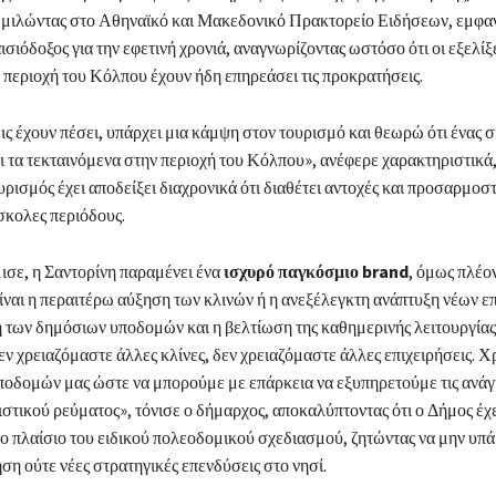
, μιλώντας στο Αθηναϊκό και Μακεδονικό Πρακτορείο Ειδήσεων, εμφα
σιόδοξος για την εφετινή χρονιά, αναγνωρίζοντας ωστόσο ότι οι εξελί
 περιοχή του Κόλπου έχουν ήδη επηρεάσει τις προκρατήσεις.
ς έχουν πέσει, υπάρχει μια κάμψη στον τουρισμό και θεωρώ ότι ένας 
ι τα τεκταινόμενα στην περιοχή του Κόλπου», ανέφερε χαρακτηριστικά
υρισμός έχει αποδείξει διαχρονικά ότι διαθέτει αντοχές και προσαρμοσ
σκολες περιόδους.
σε, η Σαντορίνη παραμένει ένα
ισχυρό παγκόσμιο brand
, όμως πλέο
 είναι η περαιτέρω αύξηση των κλινών ή η ανεξέλεγκτη ανάπτυξη νέων ε
 των δημόσιων υποδομών και η βελτίωση της καθημερινής λειτουργίας
ν χρειαζόμαστε άλλες κλίνες, δεν χρειαζόμαστε άλλες επιχειρήσεις. 
ποδομών μας ώστε να μπορούμε με επάρκεια να εξυπηρετούμε τις ανάγ
στικού ρεύματος», τόνισε ο δήμαρχος, αποκαλύπτοντας ότι ο Δήμος έχ
στο πλαίσιο του ειδικού πολεοδομικού σχεδιασμού, ζητώντας να μην υπά
ση ούτε νέες στρατηγικές επενδύσεις στο νησί.