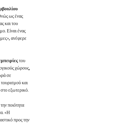
υμβουλίου
θνώς ως ένας
ας και του
μο. Είναι ένας
ήμες», ανέφερε
εμπειρίες
του
λογικούς χώρους,
ωρά σε
 τουρισμού και
 στο εξωτερικό.
 την ποιότητα
τα. «Η
βαστικό προς την