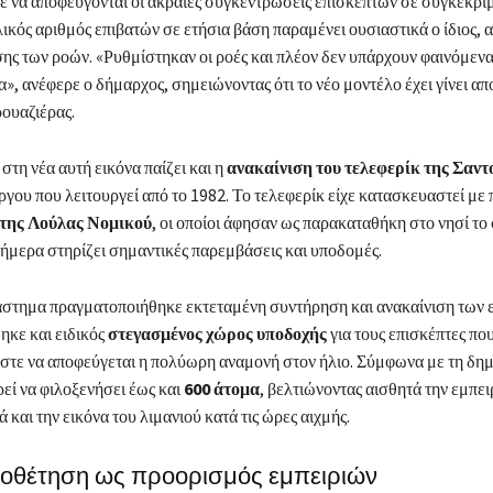
ε να αποφεύγονται οι ακραίες συγκεντρώσεις επισκεπτών σε συγκεκριμ
ικός αριθμός επιβατών σε ετήσια βάση παραμένει ουσιαστικά ο ίδιος, 
σης των ροών. «Ρυθμίστηκαν οι ροές και πλέον δεν υπάρχουν φαινόμε
», ανέφερε ο δήμαρχος, σημειώνοντας ότι το νέο μοντέλο έχει γίνει απ
ρουαζιέρας.
στη νέα αυτή εικόνα παίζει και η
ανακαίνιση του τελεφερίκ της Σαντ
γου που λειτουργεί από το 1982. Το τελεφερίκ είχε κατασκευαστεί με
 της Λούλας Νομικού
, οι οποίοι άφησαν ως παρακαταθήκη στο νησί το 
σήμερα στηρίζει σημαντικές παρεμβάσεις και υποδομές.
ιάστημα πραγματοποιήθηκε εκτεταμένη συντήρηση και ανακαίνιση των
ηκε και ειδικός
στεγασμένος χώρος υποδοχής
για τους επισκέπτες πο
στε να αποφεύγεται η πολύωρη αναμονή στον ήλιο. Σύμφωνα με τη δημ
εί να φιλοξενήσει έως και
600 άτομα
, βελτιώνοντας αισθητά την εμπει
 και την εικόνα του λιμανιού κατά τις ώρες αιχμής.
θέτηση ως προορισμός εμπειριών