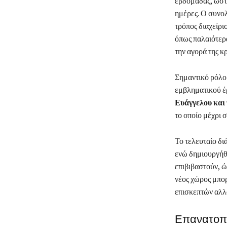
εβδομάδας, ώστ
ημέρες. Ο συνολ
τρόπος διαχείρι
όπως παλαιότερα
την αγορά της κ
Σημαντικό ρόλο 
εμβληματικού έρ
Ευάγγελου και
το οποίο μέχρι 
Το τελευταίο δ
ενώ δημιουργήθ
επιβιβαστούν, ώ
νέος χώρος μπορ
επισκεπτών αλλά
Επανατοπο