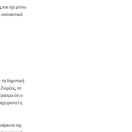
ς
και όχι μέσω
ί ουσιαστικά
ε τη δημοτική
 Ζώρζος, σε
ρασμα ότι ο
αχειριστεί η
ιάρκεια της