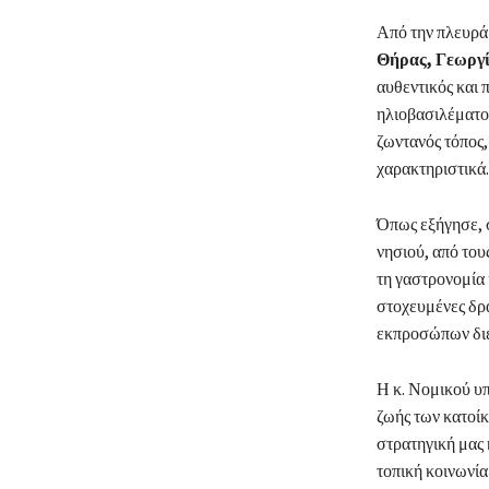
Από την πλευρά 
Θήρας, Γεωργ
αυθεντικός και 
ηλιοβασιλέματος
ζωντανός τόπος,
χαρακτηριστικά.
Όπως εξήγησε, σ
νησιού, από του
τη γαστρονομία 
στοχευμένες δρ
εκπροσώπων διε
Η κ. Νομικού υπ
ζωής των κατοίκ
στρατηγική μας 
τοπική κοινωνία