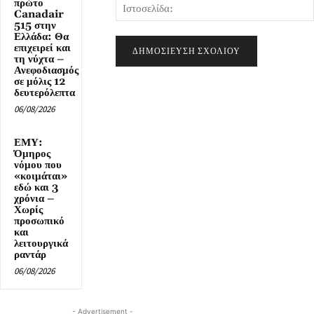
πρώτο
Canadair
515 στην
Ελλάδα: Θα
επιχειρεί και
τη νύχτα –
Ανεφοδιασμός
σε μόλις 12
δευτερόλεπτα
06/08/2026
ΕΜΥ:
Όμηρος
νόμου που
«κοιμάται»
εδώ και 3
χρόνια –
Χωρίς
προσωπικό
και
λειτουργικά
ραντάρ
06/08/2026
- Advertisement -