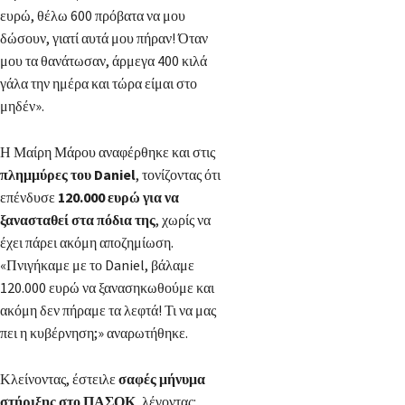
ευρώ, θέλω 600 πρόβατα να μου
δώσουν, γιατί αυτά μου πήραν! Όταν
μου τα θανάτωσαν, άρμεγα 400 κιλά
γάλα την ημέρα και τώρα είμαι στο
μηδέν».
Η Μαίρη Μάρου αναφέρθηκε και στις
πλημμύρες του Daniel
, τονίζοντας ότι
επένδυσε
120.000 ευρώ για να
ξανασταθεί στα πόδια της
, χωρίς να
έχει πάρει ακόμη αποζημίωση.
«Πνιγήκαμε με το Daniel, βάλαμε
120.000 ευρώ να ξανασηκωθούμε και
ακόμη δεν πήραμε τα λεφτά! Τι να μας
πει η κυβέρνηση;» αναρωτήθηκε.
Κλείνοντας, έστειλε
σαφές μήνυμα
στήριξης στο ΠΑΣΟΚ
, λέγοντας: