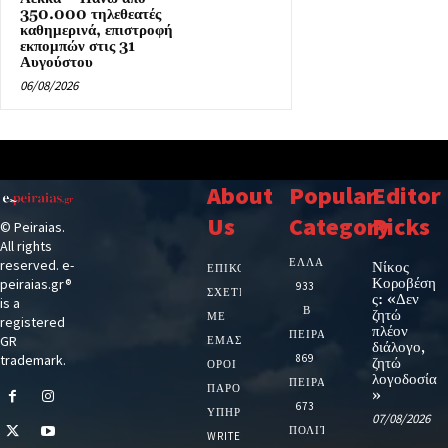
350.000 τηλεθεατές
καθημερινά, επιστροφή
εκπομπών στις 31
Αυγούστου
06/08/2026
About
Popular
Editor
Us
Category
Picks
© Peiraias.
All rights
ΕΛΛΑΔΑ
reserved. e-
Νίκος
ΕΠΙΚΟΙΝΩΝΙΑ
Κοροβέση
peiraias.gr®
933
ΣΧΕΤΙΚΆ
ς: «Δεν
is a
Β
ζητώ
ΜΕ
registered
πλέον
ΠΕΙΡΑΙΑ
GR
ΕΜΆΣ
διάλογο,
trademark.
869
ζητώ
ΌΡΟΙ
λογοδοσία
ΠΕΙΡΑΙΑΣ
ΠΑΡΟΧΉΣ
»
673
ΥΠΗΡΕΣΙΏΝ
07/08/2026
ΠΟΛΙΤΙΚΗ
WRITE