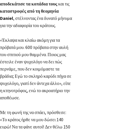
αποδεκάτισε τα κοπάδια τους
και τις
καταστροφές από τη θεομηνία
Daniel
, στέλνοντας ένα δυνατό μήνυμα
για την αδιαφορία του κράτους.
«Έκλαψα και κλαίω ακόμη για τα
πρόβατά μου. 600 πρόβατα στην αυλή
του σπιτιού μου θαμμένα. Ποιος μας
έστειλε έναν ψυχολόγο να δει πώς
περνάμε, που δεν κοιμόμαστε τα
βράδια; Εγώ το σκληρό καρύδι πήγα σε
ψυχολόγο, γιατί δεν άντεχα άλλο», είπε
η κτηνοτρόφος, ενώ το ακροατήριο την
αποθέωσε.
Με τη φωνή της να σπάει, πρόσθεσε:
«Το κράτος ήρθε να μου δώσει 140
ευρώ! Να τα φάνε αυτοί! Δεν θέλω 150