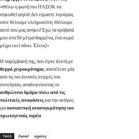
«Θέλω η φωνή του ΠΑΣΟΚ να
σηκωθεί ψηλά! Δεν είμαστε λιγούρια,
ούτε θέλουμε ελεημοσύνη. Θέλουμε
αυτό που μας ανήκει! Έχω τα πρόβατά
μου στα 50 μέτρα θαμμένα, ένα σωρό
μέχρι εκεί πάνω. Έλεος!»
Η παρέμβασή της, που έγινε δεκτή με
θερμό χειροκρότημα
, αποτέλεσε μία
από τις πιο δυνατές στιγμές του
συνεδρίου, αναδεικνύοντας το
ανθρώπινο δράμα πίσω από τις
πολιτικές αποφάσεις
και την ανάγκη
για
ουσιαστική ανασυγκρότηση του
πρωτογενούς τομέα
.
TAGS
Daniel
αγρότες