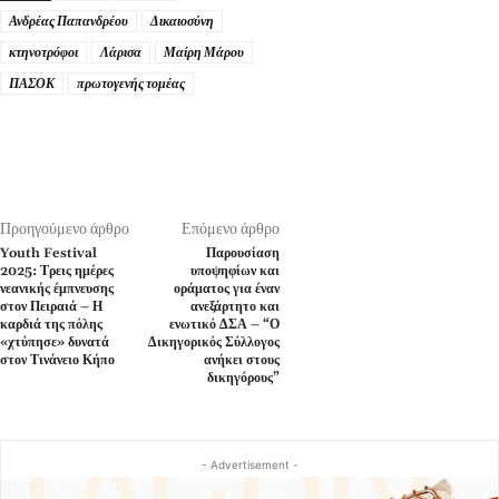
Ανδρέας Παπανδρέου
Δικαιοσύνη
κτηνοτρόφοι
Λάρισα
Μαίρη Μάρου
ΠΑΣΟΚ
πρωτογενής τομέας
Προηγούμενο άρθρο
Επόμενο άρθρο
Youth Festival
Παρουσίαση
2025: Τρεις ημέρες
υποψηφίων και
νεανικής έμπνευσης
οράματος για έναν
στον Πειραιά – Η
ανεξάρτητο και
καρδιά της πόλης
ενωτικό ΔΣΑ – “Ο
«χτύπησε» δυνατά
Δικηγορικός Σύλλογος
στον Τινάνειο Κήπο
ανήκει στους
δικηγόρους”
- Advertisement -