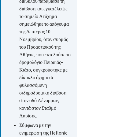
δικύκλου παραβίασε τη
διάβαση και εγκατέλειψε
το σημείο Ατύχημα
σημειώθηκε το απόγευμα
της Δευτέρας 10
Νοεμβρίου, όταν συρμός
του Προαστιακού της
Αθήνας, που εκτελούσε το
δρομολόγιο Πειραιάς–
Κιάτο, συγκρούστηκε με
δίκυκλο όχημα σε
φυλασσόμενη
σιδηροδρομική διάβαση
στην οδό Λένορμαν,
κοντά στον Σταθμό
Λαρίσης.
Σύμφωνα με την
ενημέρωση της Hellenic