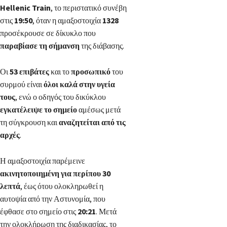
Hellenic Train
, το περιστατικό συνέβη
στις
19:50
, όταν η αμαξοστοιχία
1328
προσέκρουσε σε δίκυκλο που
παραβίασε τη σήμανση
της διάβασης.
Οι
53 επιβάτες
και το
προσωπικό
του
συρμού είναι
όλοι καλά στην υγεία
τους
, ενώ ο οδηγός του δικύκλου
εγκατέλειψε το σημείο
αμέσως μετά
τη σύγκρουση και
αναζητείται από τις
αρχές
.
Η αμαξοστοιχία παρέμεινε
ακινητοποιημένη για περίπου 30
λεπτά
, έως ότου ολοκληρωθεί η
αυτοψία από την Αστυνομία, που
έφθασε στο σημείο στις
20:21
. Μετά
την ολοκλήρωση της διαδικασίας, το