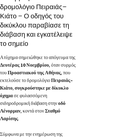
δρομολόγιο Πειραιάς–
Κιάτο – Ο οδηγός του
δικύκλου παραβίασε τη
διάβαση και εγκατέλειψε
το σημείο
Ατύχημα σημειώθηκε το απόγευμα της
Δευτέρας 10 Νοεμβρίου
, όταν συρμός
του
Προαστιακού της Αθήνας
, που
εκτελούσε το δρομολόγιο
Πειραιάς–
Κιάτο
,
συγκρούστηκε με δίκυκλο
όχημα
σε φυλασσόμενη
σιδηροδρομική διάβαση στην
οδό
Λένορμαν
, κοντά στον
Σταθμό
Λαρίσης
.
Σύμφωνα με την ενημέρωση της