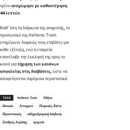
τρένο
αναχώρησε με καθυστέρηση
44 λεπτών
.
Καθ’ όλη τη διάρκεια της αναμονής, το
προσωπικό της Hellenic Train
ενημέρωνε διαρκώς τους επιβάτες για
κάθε εξέλιξη, ενώ η εταιρεία
επανέλαβε την έκκλησή της προς το
κοινό για
τήρηση των κανόνων
ασφαλείας στις διαβάσεις
, ώστε να
αποφεύγονται παρόμοια περιστατικά.
TAGS
Hellenic Train
Αθήνα
δίκυκλο
Λένορμαν
Πειραιάς-Κιάτο
Προαστιακός
σιδηροδρομική διάβαση
Σταθμός Λαρίσης
τροχαίο