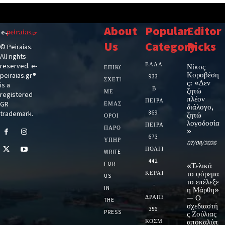
About
Popular
Editor
Us
Category
Picks
© Peiraias.
All rights
ΕΛΛΑΔΑ
reserved. e-
Νίκος
ΕΠΙΚΟΙΝΩΝΙΑ
Κοροβέση
peiraias.gr®
933
ΣΧΕΤΙΚΆ
ς: «Δεν
is a
Β
ζητώ
ΜΕ
registered
πλέον
ΠΕΙΡΑΙΑ
GR
ΕΜΆΣ
διάλογο,
trademark.
869
ζητώ
ΌΡΟΙ
λογοδοσία
ΠΕΙΡΑΙΑΣ
ΠΑΡΟΧΉΣ
»
673
ΥΠΗΡΕΣΙΏΝ
07/08/2026
ΠΟΛΙΤΙΚΗ
WRITE
442
FOR
«Τελικά
ΚΕΡΑΤΣΙΝΙ
το φόρεμα
US
το επέλεξε
-
IN
η Μάρθη»
ΔΡΑΠΕΤΣΩΝΑ
— Ο
THE
σχεδιαστή
356
PRESS
ς Ζούλιας
ΚΟΣΜΟΣ
αποκαλύπ