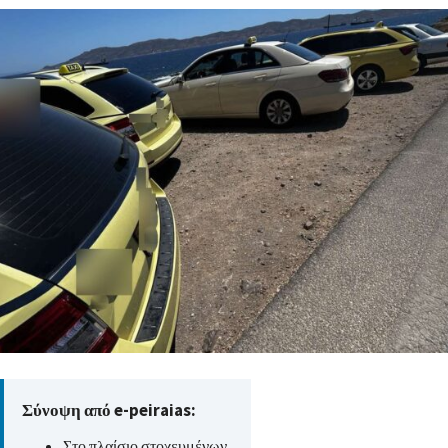
Σύνοψη από e-peiraias:
Στο πλαίσιο στοχευμένων