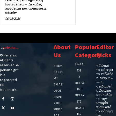
Ηλία στη Β’ Δημοτική
Κοινότητα – Δεκάδες
πρόστιμα και αφαιρέσεις
αδειών
06/08/2026
About
Popular
Editor
Us
Category
Picks
© Peiraias.
All rights
ΕΛΛΑΔΑ
reserved. e-
«Τελικά
ΕΠΙΚΟΙΝΩΝΙΑ
το φόρεμα
peiraias.gr®
931
ΣΧΕΤΙΚΆ
το επέλεξε
is a
Β
η Μάρθη»
ΜΕ
registered
— Ο
ΠΕΙΡΑΙΑ
GR
ΕΜΆΣ
σχεδιαστή
trademark.
863
ς Ζούλιας
ΌΡΟΙ
αποκαλύπ
ΠΕΙΡΑΙΑΣ
ΠΑΡΟΧΉΣ
τει την
672
ιστορία
ΥΠΗΡΕΣΙΏΝ
πίσω από
ΠΟΛΙΤΙΚΗ
WRITE
το φόρεμα
442
της
FOR