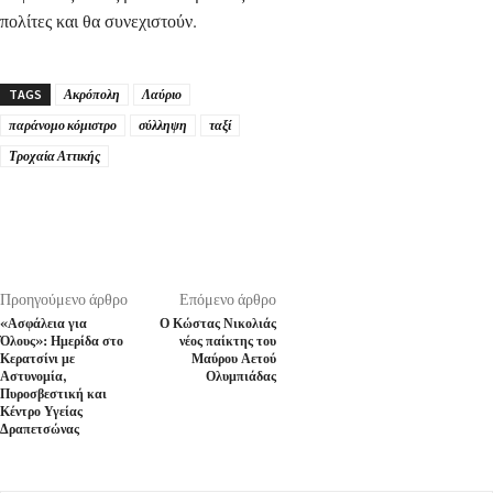
πολίτες και θα συνεχιστούν.
TAGS
Ακρόπολη
Λαύριο
παράνομο κόμιστρο
σύλληψη
ταξί
Τροχαία Αττικής
Προηγούμενο άρθρο
Επόμενο άρθρο
«Ασφάλεια για
Ο Κώστας Νικολιάς
Όλους»: Ημερίδα στο
νέος παίκτης του
Κερατσίνι με
Μαύρου Αετού
Αστυνομία,
Ολυμπιάδας
Πυροσβεστική και
Κέντρο Υγείας
Δραπετσώνας