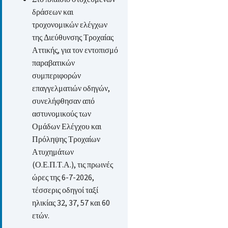
δράσεων και
τροχονομικών ελέγχων
της Διεύθυνσης Τροχαίας
Αττικής, για τον εντοπισμό
παραβατικών
συμπεριφορών
επαγγελματιών οδηγών,
συνελήφθησαν από
αστυνομικούς των
Ομάδων Ελέγχου και
Πρόληψης Τροχαίων
Ατυχημάτων
(Ο.Ε.Π.Τ.Α.), τις πρωινές
ώρες της 6-7-2026,
τέσσερις οδηγοί ταξί
ηλικίας 32, 37, 57 και 60
ετών.