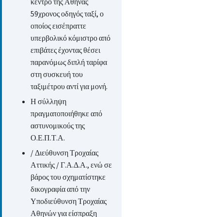
κέντρο της Αθήνας
59χρονος οδηγός ταξί, ο
οποίος εισέπραττε
υπερβολικό κόμιστρο από
επιβάτες έχοντας θέσει
παρανόμως διπλή ταρίφα
στη συσκευή του
ταξιμέτρου αντί για μονή.
Η σύλληψη
πραγματοποιήθηκε από
αστυνομικούς της
Ο.Ε.Π.Τ.Α.
/ Διεύθυνση Τροχαίας
Αττικής / Γ.Α.Δ.Α., ενώ σε
βάρος του σχηματίστηκε
δικογραφία από την
Υποδιεύθυνση Τροχαίας
Αθηνών για είσπραξη