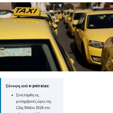
Σύνοψη από e-peiraias:
Συνελήφθη τις
μεσημβρινές ώρες της
12ης Μαΐου 2026 στο