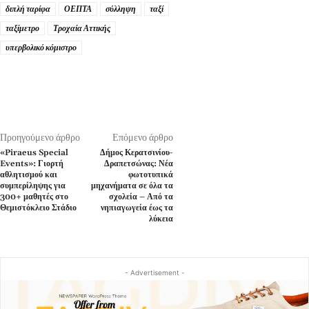
διπλή ταρίφα
ΟΕΠΤΑ
σύλληψη
ταξί
ταξίμετρο
Τροχαία Αττικής
υπερβολικό κόμιστρο
Προηγούμενο άρθρο
Επόμενο άρθρο
«Piraeus Special
Δήμος Κερατσινίου-
Events»: Γιορτή
Δραπετσώνας: Νέα
αθλητισμού και
φωτοτυπικά
συμπερίληψης για
μηχανήματα σε όλα τα
300+ μαθητές στο
σχολεία – Από τα
Θεμιστόκλειο Στάδιο
νηπιαγωγεία έως τα
λύκεια
- Advertisement -