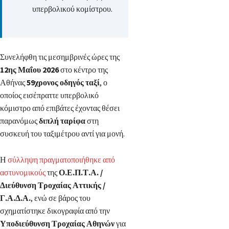
υπερβολικού κομίστρου.
Συνελήφθη τις μεσημβρινές ώρες της
12ης Μαΐου 2026
στο κέντρο της
Αθήνας
59χρονος οδηγός ταξί
, ο
οποίος εισέπραττε υπερβολικό
κόμιστρο από επιβάτες έχοντας θέσει
παρανόμως
διπλή ταρίφα
στη
συσκευή του ταξιμέτρου αντί για μονή.
Η
σύλληψη πραγματοποιήθηκε από
αστυνομικούς
της
Ο.Ε.Π.Τ.Α. /
Διεύθυνση Τροχαίας Αττικής /
Γ.Α.Δ.Α.
, ενώ σε βάρος του
σχηματίστηκε δικογραφία από την
Υποδιεύθυνση Τροχαίας Αθηνών
για