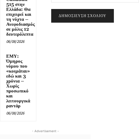
515 στην
Ελλάδα: Θα
επιχειρεί και
τη νύχτα –
Ανεφοδιασμός
σε μόλις 12
δευτερόλεπτα
06/08/2026
ΕΜΥ:
Όμηρος
νόμου που
«κοιμάται»
εδώ και 3
χρόνια –
Χωρίς
προσωπικό
και
λειτουργικά
ραντάρ
06/08/2026
- Advertisement -