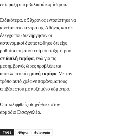
είσπραξη υπερβολικού κομίστρου.
Ειδικότερα, ο 59χρονος εντοπίστηκε να
κινείται στο κέντρο της Αθήνας και σε
έλεγχο που διενήργησαν οι
αστυνομικοί διαπιστώθηκε ότι είχε
ρυθμίσει τη συσκευή του ταξιμέτρου
σε
διπλή ταρίφα
, ενώ για τις
μεσημβρινές ώρες προβλέπεται
αποκλειστικά η
μονή ταρίφα
. Με τον
τρόπο αυτό χρέωνε παράνομα τους
επιβάτες του με αυξημένο κόμιστρο.
Ο συλληφθείς οδηγήθηκε στον
αρμόδιο Εισαγγελέα.
TAGS
Αθήνα
Αστυνομία