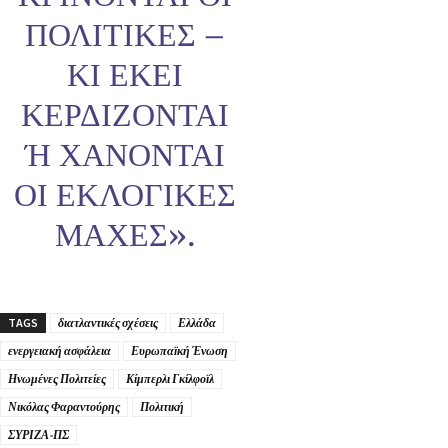
ΠΟΛΙΤΙΚΈΣ –
ΚΙ ΕΚΕΊ
ΚΕΡΔΊΖΟΝΤΑΙ
Ή ΧΆΝΟΝΤΑΙ Ο
Ι ΕΚΛΟΓΙΚΈΣ Μ
ΆΧΕΣ».
TAGS
διατλαντικές σχέσεις
Ελλάδα
ενεργειακή ασφάλεια
Ευρωπαϊκή Ένωση
Ηνωμένες Πολιτείες
Κίμπερλι Γκίλφοϊλ
Νικόλας Φαραντούρης
Πολιτική
ΣΥΡΙΖΑ-ΠΣ