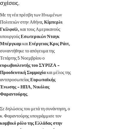
σχέσεις.
Με τη νέα πρέσβη των Ηνωμένων
Πολιτειών στην Αθήνα,
Κίμπερλι
Γκίλφοϊλ
, και τους Αμερικανούς
υπουργούς
Εσωτερικών Νταγκ
Μπέργκαμ
και
Ενέργειας Κρις Ράιτ
,
συναντήθηκε το απόγευμα της
Τετάρτης 5 Νοεμβρίου ο
ευρωβουλευτής του ΣΥΡΙΖΑ –
Προοδευτική Συμμαχία
και μέλος της
αντιπροσωπείας
Ευρωπαϊκής
Ένωσης – ΗΠΑ
,
Νικόλας
Φαραντούρης
.
Σε δηλώσεις του μετά τη συνάντηση, ο
κ. Φαραντούρης υπογράμμισε τον
κομβικό ρόλο της Ελλάδας στην