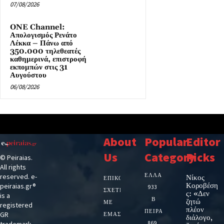
07/08/2026
ONE Channel:
Απολογισμός Ρενάτο
Λέκκα – Πάνω από
350.000 τηλεθεατές
καθημερινά, επιστροφή
εκπομπών στις 31
Αυγούστου
06/08/2026
About
Popular
Editor
Us
Category
Picks
© Peiraias.
All rights
ΕΛΛΑΔΑ
reserved. e-
Νίκος
ΕΠΙΚΟΙΝΩΝΙΑ
Κοροβέση
peiraias.gr®
933
ΣΧΕΤΙΚΆ
ς: «Δεν
is a
Β
ζητώ
ΜΕ
registered
πλέον
ΠΕΙΡΑΙΑ
GR
ΕΜΆΣ
διάλογο,
trademark.
869