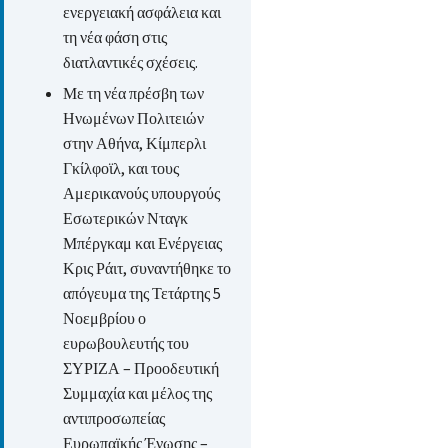
ενεργειακή ασφάλεια και
τη νέα φάση στις
διατλαντικές σχέσεις.
Με τη νέα πρέσβη των
Ηνωμένων Πολιτειών
στην Αθήνα, Κίμπερλι
Γκίλφοϊλ, και τους
Αμερικανούς υπουργούς
Εσωτερικών Νταγκ
Μπέργκαμ και Ενέργειας
Κρις Ράιτ, συναντήθηκε το
απόγευμα της Τετάρτης 5
Νοεμβρίου ο
ευρωβουλευτής του
ΣΥΡΙΖΑ – Προοδευτική
Συμμαχία και μέλος της
αντιπροσωπείας
Ευρωπαϊκής Ένωσης –