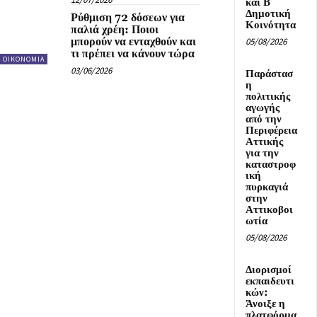
και Β΄
Δημοτική
Ρύθμιση 72 δόσεων για
Κοινότητα
παλιά χρέη: Ποιοι
μπορούν να ενταχθούν και
05/08/2026
τι πρέπει να κάνουν τώρα
ΟΙΚΟΝΟΜΙΑ
03/06/2026
Παράστασ
η
πολιτικής
αγωγής
από την
Περιφέρεια
Αττικής
για την
καταστροφ
ική
πυρκαγιά
στην
Αττικοβοι
ωτία
05/08/2026
Διορισμοί
εκπαιδευτι
κών:
Άνοιξε η
πλατφόρμα