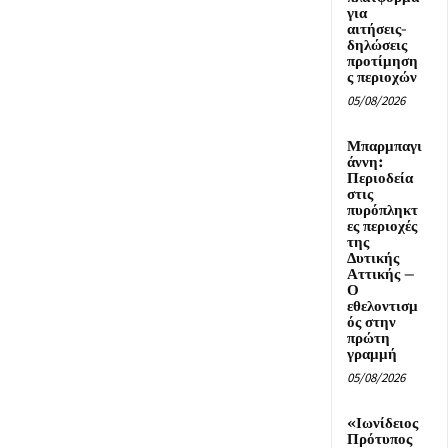
για
αιτήσεις-
δηλώσεις
προτίμηση
ς περιοχών
05/08/2026
Μπαρμπαγι
άννη:
Περιοδεία
στις
πυρόπληκτ
ες περιοχές
της
Δυτικής
Αττικής –
Ο
εθελοντισμ
ός στην
πρώτη
γραμμή
05/08/2026
«Ιωνίδειος
Πρότυπος