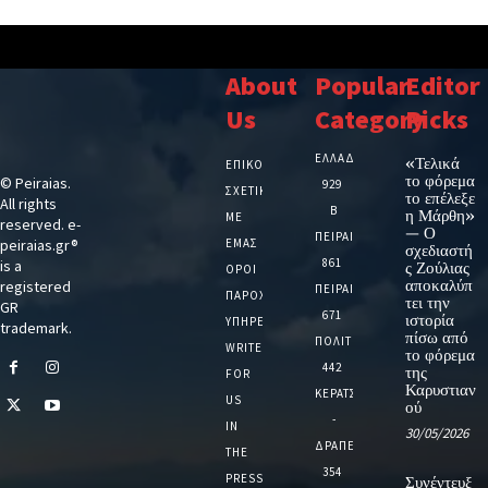
About
Popular
Editor
Us
Category
Picks
ΕΛΛΑΔΑ
«Τελικά
ΕΠΙΚΟΙΝΩΝΙΑ
το φόρεμα
© Peiraias.
929
ΣΧΕΤΙΚΆ
το επέλεξε
All rights
Β
η Μάρθη»
ΜΕ
reserved. e-
— Ο
ΠΕΙΡΑΙΑ
peiraias.gr®
ΕΜΆΣ
σχεδιαστή
861
is a
ς Ζούλιας
ΌΡΟΙ
αποκαλύπ
registered
ΠΕΙΡΑΙΑΣ
ΠΑΡΟΧΉΣ
τει την
GR
671
ιστορία
ΥΠΗΡΕΣΙΏΝ
trademark.
πίσω από
ΠΟΛΙΤΙΚΗ
WRITE
το φόρεμα
442
της
FOR
Καρυστιαν
ΚΕΡΑΤΣΙΝΙ
US
ού
-
IN
30/05/2026
ΔΡΑΠΕΤΣΩΝΑ
THE
354
PRESS
Συνέντευξ