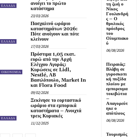
ανοίγει το πρώτο
τη ζωή ο
ΕΛΛΑΔΑ
κατάστημα
Νίκος
Γουλανδρή
23/03/2026
ς – Ο
Πασχαλινό ωράριο
θρυλικός
πρόεδρος
καταστημάτων 2026:
του
Πότε ανοίγουν και πότε
Ολυμπιακο
κλείνουν
ΕΛΛΑΔΑ
ύ
17/03/2026
06/08/2026
Πρόστιμα 1,05 εκατ.
ευρώ από την Αρχή
Πειραιάς:
Ελέγχου Αγοράς:
Βλάβη σε
Κυρώσεις σε Lidl,
ΟΙΚΟΝΟΜΙΑ
γυροσκοπι
Nestlé, ΑΒ
κή πυξίδα
Βασιλόπουλο, Market In
πλοίου με
και Flora Food
εμπορευμα
09/02/2026
τοκιβώτια
–
Ξεκίνησε το εορταστικό
Απαγορεύτ
ωράριο στα εμπορικά
ηκε ο
καταστήματα – Ανοιχτά
απόπλους
τρεις Κυριακές
ΕΛΛΑΔΑ
06/08/2026
11/12/2025
Τουρισμός