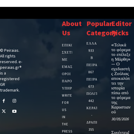
About
Popular
Editor
Us
Category
Picks
ΕΛΛΑΔΑ
«Τελικά
ΕΠΙΚΟΙΝΩΝΙΑ
το φόρεμα
© Peiraias.
933
ΣΧΕΤΙΚΆ
το επέλεξε
All rights
Β
η Μάρθη»
ΜΕ
reserved. e-
— Ο
ΠΕΙΡΑΙΑ
peiraias.gr®
ΕΜΆΣ
σχεδιαστή
867
is a
ς Ζούλιας
ΌΡΟΙ
αποκαλύπ
registered
ΠΕΙΡΑΙΑΣ
ΠΑΡΟΧΉΣ
τει την
GR
673
ιστορία
ΥΠΗΡΕΣΙΏΝ
trademark.
πίσω από
ΠΟΛΙΤΙΚΗ
WRITE
το φόρεμα
442
της
FOR
Καρυστιαν
ΚΕΡΑΤΣΙΝΙ
US
ού
-
IN
30/05/2026
ΔΡΑΠΕΤΣΩΝΑ
THE
355
PRESS
Συνέντευξ