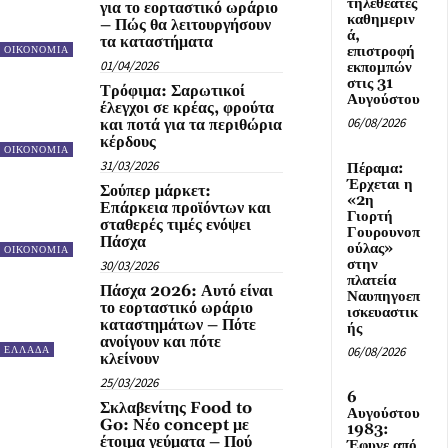
τηλεθεατές
για το εορταστικό ωράριο
καθημεριν
– Πώς θα λειτουργήσουν
ά,
τα καταστήματα
επιστροφή
ΟΙΚΟΝΟΜΙΑ
01/04/2026
εκπομπών
στις 31
Τρόφιμα: Σαρωτικοί
Αυγούστου
έλεγχοι σε κρέας, φρούτα
06/08/2026
και ποτά για τα περιθώρια
κέρδους
ΟΙΚΟΝΟΜΙΑ
31/03/2026
Πέραμα:
Έρχεται η
Σούπερ μάρκετ:
«2η
Επάρκεια προϊόντων και
Γιορτή
σταθερές τιμές ενόψει
Γουρουνοπ
Πάσχα
ούλας»
ΟΙΚΟΝΟΜΙΑ
στην
30/03/2026
πλατεία
Πάσχα 2026: Αυτό είναι
Ναυπηγοεπ
το εορταστικό ωράριο
ισκευαστικ
καταστημάτων – Πότε
ής
ανοίγουν και πότε
06/08/2026
ΕΛΛΑΔΑ
κλείνουν
25/03/2026
6
Σκλαβενίτης Food to
Αυγούστου
Go: Νέο concept με
1983:
έτοιμα γεύματα – Πού
Έφυγε από