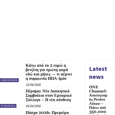
Κάτω από τα 2 ευρώ η
Latest
βενζίνη για πρώτη φορά
εδώ και μήνες — τι φέρνει
news
η συμφωνία ΗΠΑ-Ιράν
ΟΙΚΟΝΟΜΙΑ
15/06/2026
ONE
Πέραμα: Νέο Διοικητικό
Channel:
Συμβούλιο στον Εμπορικό
Απολογισμ
ός Ρενάτο
Σύλλογο – Η νέα σύνθεση
Λέκκα –
05/04/2026
Β ΠΕΙΡΑΙΑ
Πάνω από
350.000
Πάσχα 2026: Πρεμιέρα