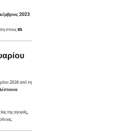
κέμβριος 2023
αση στους
65
.
υαρίου
ρίου 2026 από τη
Δέσποινα
ίας της αγοράς,
ρδειας.