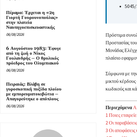
5045/
Πέραμα: Έρχεται η «2η
Γιορτή Γουρουνοπούλας»
στην πλατεία
Ναυπηγοεπισκευαστικής
06/08/2026
Πρόστιμα συνολ
Προστασίας του
6 Αυγούστου 1983: Έφυγε
Μονάδας Ελέγχο
από τη ζωή ο Νίκος
πλαίσιο εφαρμογ
Γουλανδρής – Ο θρυλικός
πρόεδρος του Ολυμπιακού
06/08/2026
Σύμφωνα με την
μικτού κέρδους 
Πειραιάς: Βλάβη σε
κωδικούς και κά
γυροσκοπική πυξίδα πλοίου
με εμπορευματοκιβώτια –
Απαγορεύτηκε ο απόπλους
06/08/2026
Περιεχόμενα
Α
1
Ποιες εταιρεί
2
Οι παραβάσεις 
3
Οι αποφάσεις 