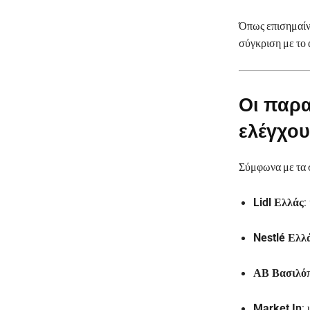
Όπως επισημαίν
σύγκριση με το 
Οι παρα
ελέγχου
Σύμφωνα με τα 
Lidl Ελλάς
:
Nestlé Ελλ
ΑΒ Βασιλό
Market In
: