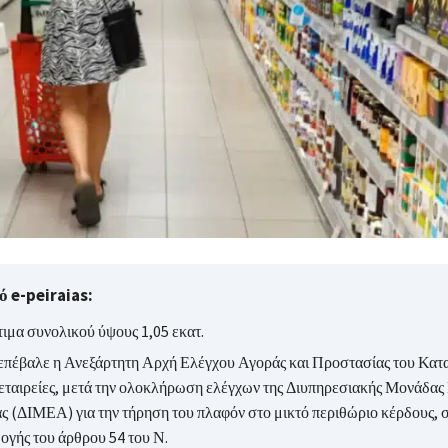
 e-peiraias:
ιμα συνολικού ύψους 1,05 εκατ.
επέβαλε η Ανεξάρτητη Αρχή Ελέγχου Αγοράς και Προστασίας του Κατ
 εταιρείες, μετά την ολοκλήρωση ελέγχων της Διυπηρεσιακής Μονάδας
ς (ΔΙΜΕΑ) για την τήρηση του πλαφόν στο μικτό περιθώριο κέρδους, σ
ογής του άρθρου 54 του Ν.