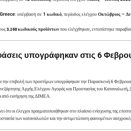
 Greece
: υπέρβαση σε
1 κωδικό
, περίοδος ελέγχου
Οκτώβριος – Δε
τους
3.168 κωδικούς προϊόντων
που ελέγχθηκαν, εντοπίστηκε παραβί
άσεις υπογράφηκαν στις 6 Φεβρο
ια την επιβολή των προστίμων υπογράφηκαν την Παρασκευή 6 Φεβρουα
 Ανεξάρτητης Αρχής Ελέγχου Αγοράς και Προστασίας του Καταναλωτή,
τά από εισήγηση της ΔΙΜΕΑ.
ι ότι οι έλεγχοι πραγματοποιήθηκαν στο πλαίσιο ενίσχυσης της εποπτε
ροστασία των καταναλωτών και την αντιμετώπιση φαινομένων αισχροκέ