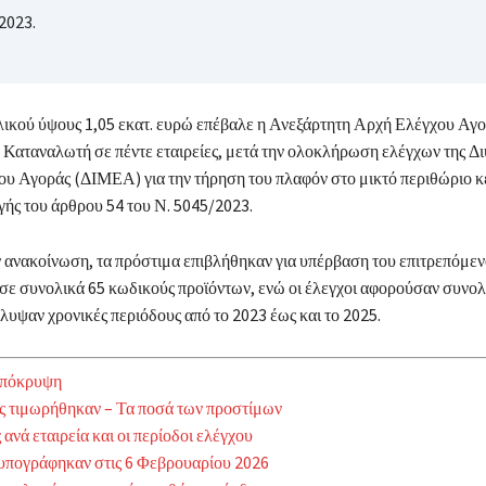
2023.
ικού ύψους 1,05 εκατ. ευρώ επέβαλε η Ανεξάρτητη Αρχή Ελέγχου Αγο
 Καταναλωτή σε πέντε εταιρείες, μετά την ολοκλήρωση ελέγχων της Δ
υ Αγοράς (ΔΙΜΕΑ) για την τήρηση του πλαφόν στο μικτό περιθώριο κ
ής του άρθρου 54 του Ν. 5045/2023.
 ανακοίνωση, τα πρόστιμα επιβλήθηκαν για υπέρβαση του επιτρεπόμε
σε συνολικά 65 κωδικούς προϊόντων, ενώ οι έλεγχοι αφορούσαν συνολ
λυψαν χρονικές περιόδους από το 2023 έως και το 2025.
πόκρυψη
ες τιμωρήθηκαν – Τα ποσά των προστίμων
ανά εταιρεία και οι περίοδοι ελέγχου
υπογράφηκαν στις 6 Φεβρουαρίου 2026