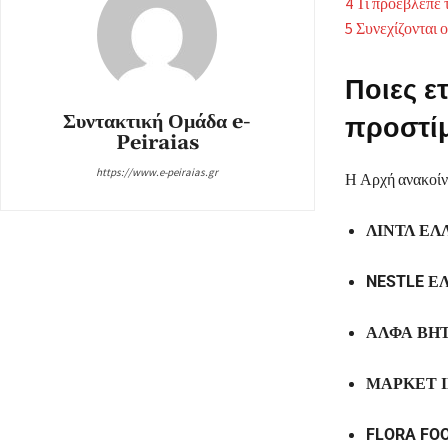
4
Τι προέβλεπε 
5
Συνεχίζονται ο
Ποιες ε
Συντακτική Ομάδα e-
προστί
Peiraias
https://www.e-peiraias.gr
Η Αρχή ανακοίνω
ΛΙΝΤΛ ΕΛΛ
NESTLE ΕΛ
ΑΛΦΑ ΒΗΤ
ΜΑΡΚΕΤ Ι
FLORA FOO