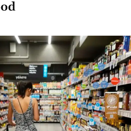
ood
μερίδιο