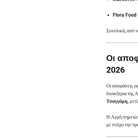
Flora Food
Συνολικά, από 
Οι αποφ
2026
Οι αποφάσεις γ
διοικήτρια της
Τσαγγάρη
, με
Η Αρχή σημειώνε
με στόχο την π