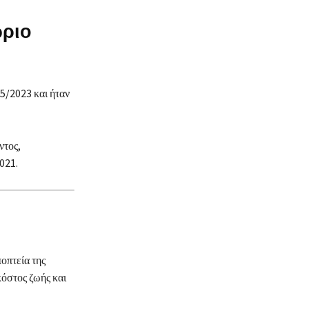
ώριο
5/2023 και ήταν
ντος,
2021.
οπτεία της
κόστος ζωής και