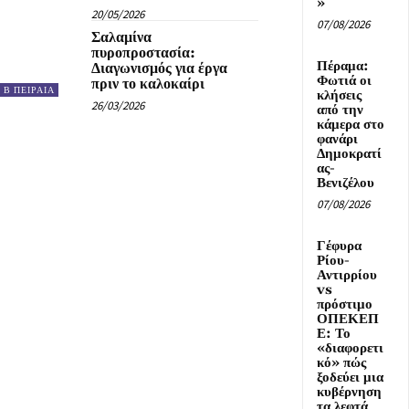
»
20/05/2026
07/08/2026
Σαλαμίνα
πυροπροστασία:
Πέραμα:
Διαγωνισμός για έργα
Φωτιά οι
πριν το καλοκαίρι
Β ΠΕΙΡΑΙΑ
κλήσεις
26/03/2026
από την
κάμερα στο
φανάρι
Δημοκρατί
ας-
Βενιζέλου
07/08/2026
Γέφυρα
Ρίου-
Αντιρρίου
vs
πρόστιμο
ΟΠΕΚΕΠ
Ε: Το
«διαφορετι
κό» πώς
ξοδεύει μια
κυβέρνηση
τα λεφτά