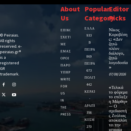
About
Popular
Editor
Us
Category
Picks
ΕΛΛΑΔΑ
Νίκος
ΕΠΙΚΟΙΝΩΝΙΑ
Κοροβέση
© Peiraias.
933
ΣΧΕΤΙΚΆ
ς: «Δεν
All rights
Β
ζητώ
ΜΕ
reserved. e-
πλέον
ΠΕΙΡΑΙΑ
peiraias.gr®
ΕΜΆΣ
διάλογο,
869
is a
ζητώ
ΌΡΟΙ
λογοδοσία
registered
ΠΕΙΡΑΙΑΣ
ΠΑΡΟΧΉΣ
»
GR
673
ΥΠΗΡΕΣΙΏΝ
trademark.
07/08/2026
ΠΟΛΙΤΙΚΗ
WRITE
442
FOR
«Τελικά
ΚΕΡΑΤΣΙΝΙ
το φόρεμα
US
το επέλεξε
-
IN
η Μάρθη»
ΔΡΑΠΕΤΣΩΝΑ
— Ο
THE
σχεδιαστή
356
PRESS
ς Ζούλιας
ΚΟΣΜΟΣ
αποκαλύπ
τει την
270
ιστορία