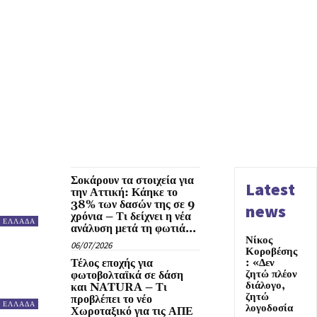
Σοκάρουν τα στοιχεία για
Latest
την Αττική: Κάηκε το
38% των δασών της σε 9
news
χρόνια – Τι δείχνει η νέα
ΕΛΛΑΔΑ
ανάλυση μετά τη φωτιά...
Νίκος
06/07/2026
Κοροβέσης
Τέλος εποχής για
: «Δεν
ζητώ πλέον
φωτοβολταϊκά σε δάση
διάλογο,
και NATURA – Τι
ζητώ
προβλέπει το νέο
ΕΛΛΑΔΑ
λογοδοσία
Χωροταξικό για τις ΑΠΕ