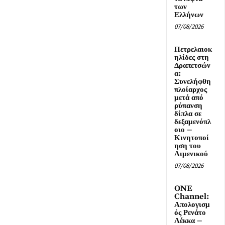
των
Ελλήνων
07/08/2026
Πετρελαιοκ
ηλίδες στη
Δραπετσών
α:
Συνελήφθη
πλοίαρχος
μετά από
ρύπανση
δίπλα σε
δεξαμενόπλ
οιο –
Κινητοποί
ηση του
Λιμενικού
07/08/2026
ONE
Channel:
Απολογισμ
ός Ρενάτο
Λέκκα –