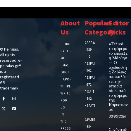
About
Popular
Editor
Us
Category
Picks
ΕΛΛΑΔΑ
«Τελικά
ΕΠΙΚΟΙΝΩΝΙΑ
το φόρεμα
© Peiraias.
929
ΣΧΕΤΙΚΆ
το επέλεξε
All rights
Β
η Μάρθη»
ΜΕ
reserved. e-
— Ο
ΠΕΙΡΑΙΑ
peiraias.gr®
ΕΜΆΣ
σχεδιαστή
861
is a
ς Ζούλιας
ΌΡΟΙ
αποκαλύπ
registered
ΠΕΙΡΑΙΑΣ
ΠΑΡΟΧΉΣ
τει την
GR
671
ιστορία
ΥΠΗΡΕΣΙΏΝ
trademark.
πίσω από
ΠΟΛΙΤΙΚΗ
WRITE
το φόρεμα
442
της
FOR
Καρυστιαν
ΚΕΡΑΤΣΙΝΙ
US
ού
-
IN
30/05/2026
ΔΡΑΠΕΤΣΩΝΑ
THE
354
PRESS
Συνέντευξ