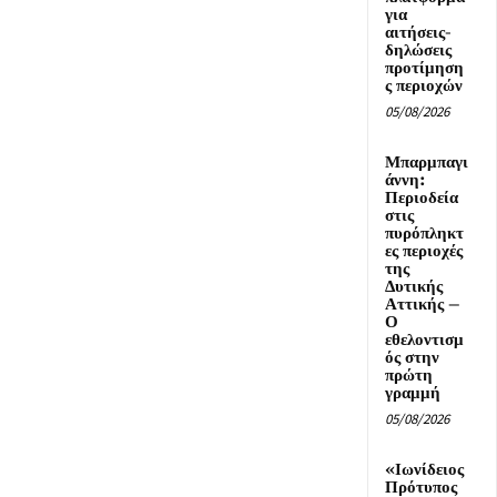
για
αιτήσεις-
δηλώσεις
προτίμηση
ς περιοχών
05/08/2026
Μπαρμπαγι
άννη:
Περιοδεία
στις
πυρόπληκτ
ες περιοχές
της
Δυτικής
Αττικής –
Ο
εθελοντισμ
ός στην
πρώτη
γραμμή
05/08/2026
«Ιωνίδειος
Πρότυπος