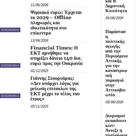
και Β΄
11/06/2026
Δημοτική
Κοινότητα
Ψηφιακό ευρώ: Έρχεται
το 2029 – Offline
05/08/2026
πληρωμές και
ιδιωτικότητα στο
ΟΙΚΟΝΟΜΙΑ
Παράστασ
επίκεντρο
η
13/04/2026
πολιτικής
αγωγής
Financial Times: Η
από την
ΕΚΤ αρνήθηκε να
Περιφέρεια
στηρίξει δάνειο 140 δισ.
Αττικής
ευρώ προς την Ουκρανία
για την
ΟΙΚΟΝΟΜΙΑ
καταστροφ
02/12/2025
ική
Γιάννης Στουρνάρας:
πυρκαγιά
«Δεν υπάρχει λόγος για
στην
μείωση επιτοκίων της
Αττικοβοι
ΕΚΤ μέχρι το τέλος του
ωτία
ΟΙΚΟΝΟΜΙΑ
έτους»
05/08/2026
05/11/2025
Διορισμοί
εκπαιδευτι
κών:
Άνοιξε η
πλατφόρμα