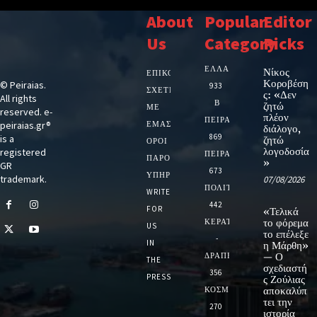
About
Popular
Editor
Us
Category
Picks
ΕΛΛΑΔΑ
Νίκος
ΕΠΙΚΟΙΝΩΝΙΑ
Κοροβέση
© Peiraias.
933
ΣΧΕΤΙΚΆ
ς: «Δεν
All rights
Β
ζητώ
ΜΕ
reserved. e-
πλέον
ΠΕΙΡΑΙΑ
peiraias.gr®
ΕΜΆΣ
διάλογο,
869
is a
ζητώ
ΌΡΟΙ
λογοδοσία
registered
ΠΕΙΡΑΙΑΣ
ΠΑΡΟΧΉΣ
»
GR
673
ΥΠΗΡΕΣΙΏΝ
trademark.
07/08/2026
ΠΟΛΙΤΙΚΗ
WRITE
442
FOR
«Τελικά
ΚΕΡΑΤΣΙΝΙ
το φόρεμα
US
το επέλεξε
-
IN
η Μάρθη»
ΔΡΑΠΕΤΣΩΝΑ
— Ο
THE
σχεδιαστή
356
PRESS
ς Ζούλιας
ΚΟΣΜΟΣ
αποκαλύπ
τει την
270
ιστορία