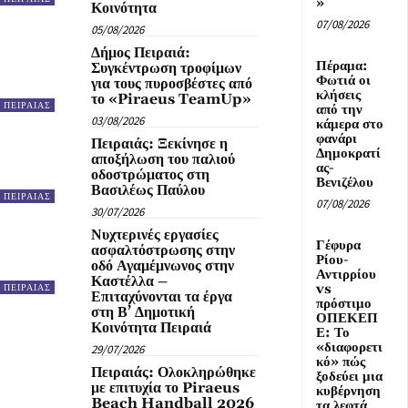
»
Κοινότητα
07/08/2026
05/08/2026
Δήμος Πειραιά:
Πέραμα:
Συγκέντρωση τροφίμων
Φωτιά οι
για τους πυροσβέστες από
κλήσεις
το «Piraeus TeamUp»
ΠΕΙΡΑΙΑΣ
από την
03/08/2026
κάμερα στο
φανάρι
Πειραιάς: Ξεκίνησε η
Δημοκρατί
αποξήλωση του παλιού
ας-
οδοστρώματος στη
Βενιζέλου
Βασιλέως Παύλου
ΠΕΙΡΑΙΑΣ
07/08/2026
30/07/2026
Νυχτερινές εργασίες
Γέφυρα
ασφαλτόστρωσης στην
Ρίου-
οδό Αγαμέμνωνος στην
Αντιρρίου
Καστέλλα –
vs
ΠΕΙΡΑΙΑΣ
Επιταχύνονται τα έργα
πρόστιμο
στη Β’ Δημοτική
ΟΠΕΚΕΠ
Κοινότητα Πειραιά
Ε: Το
«διαφορετι
29/07/2026
κό» πώς
Πειραιάς: Ολοκληρώθηκε
ξοδεύει μια
με επιτυχία το Piraeus
κυβέρνηση
Beach Handball 2026
τα λεφτά