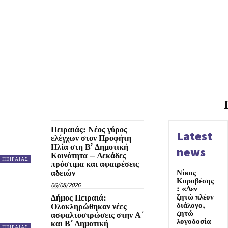
Πειραιάς: Νέος γύρος
Latest
ελέγχων στον Προφήτη
Ηλία στη Β’ Δημοτική
news
Κοινότητα – Δεκάδες
ΠΕΙΡΑΙΑΣ
πρόστιμα και αφαιρέσεις
αδειών
Νίκος
Κοροβέσης
06/08/2026
: «Δεν
ζητώ πλέον
Δήμος Πειραιά:
διάλογο,
Ολοκληρώθηκαν νέες
ζητώ
ασφαλτοστρώσεις στην Α΄
λογοδοσία
και Β΄ Δημοτική
ΠΕΙΡΑΙΑΣ