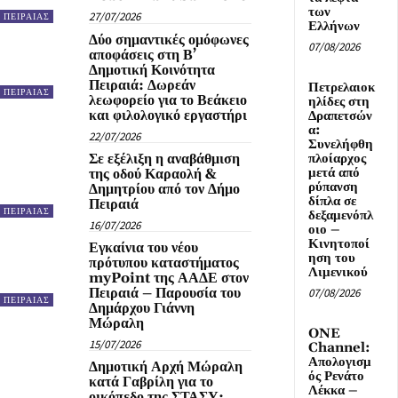
των
27/07/2026
ΠΕΙΡΑΙΑΣ
Ελλήνων
Δύο σημαντικές ομόφωνες
07/08/2026
αποφάσεις στη Β’
Δημοτική Κοινότητα
Πειραιά: Δωρεάν
Πετρελαιοκ
ΠΕΙΡΑΙΑΣ
λεωφορείο για το Βεάκειο
ηλίδες στη
και φιλολογικό εργαστήρι
Δραπετσών
α:
22/07/2026
Συνελήφθη
πλοίαρχος
Σε εξέλιξη η αναβάθμιση
μετά από
της οδού Καραολή &
ρύπανση
Δημητρίου από τον Δήμο
δίπλα σε
Πειραιά
ΠΕΙΡΑΙΑΣ
δεξαμενόπλ
16/07/2026
οιο –
Κινητοποί
Εγκαίνια του νέου
ηση του
πρότυπου καταστήματος
Λιμενικού
myPoint της ΑΑΔΕ στον
Πειραιά – Παρουσία του
07/08/2026
ΠΕΙΡΑΙΑΣ
Δημάρχου Γιάννη
Μώραλη
ONE
15/07/2026
Channel:
Απολογισμ
Δημοτική Αρχή Μώραλη
ός Ρενάτο
κατά Γαβρίλη για το
Λέκκα –
οικόπεδο της ΣΤΑΣΥ: