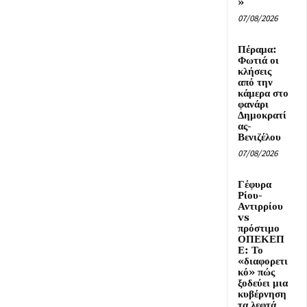
»
07/08/2026
Πέραμα:
Φωτιά οι
κλήσεις
από την
κάμερα στο
φανάρι
Δημοκρατί
ας-
Βενιζέλου
07/08/2026
Γέφυρα
Ρίου-
Αντιρρίου
vs
πρόστιμο
ΟΠΕΚΕΠ
Ε: Το
«διαφορετι
κό» πώς
ξοδεύει μια
κυβέρνηση
τα λεφτά