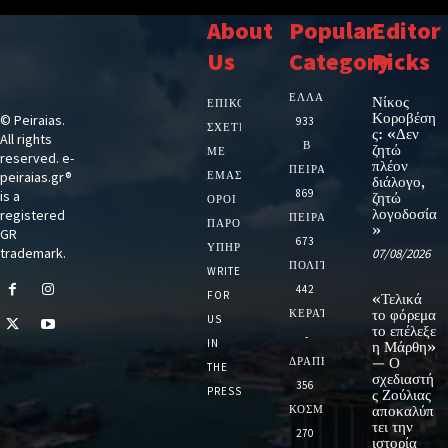
About
Popular
Editor
Us
Category
Picks
ΕΛΛΑΔΑ
Νίκος
ΕΠΙΚΟΙΝΩΝΙΑ
Κοροβέση
© Peiraias.
933
ΣΧΕΤΙΚΆ
ς: «Δεν
All rights
Β
ζητώ
ΜΕ
reserved. e-
πλέον
ΠΕΙΡΑΙΑ
peiraias.gr®
ΕΜΆΣ
διάλογο,
869
is a
ζητώ
ΌΡΟΙ
λογοδοσία
registered
ΠΕΙΡΑΙΑΣ
ΠΑΡΟΧΉΣ
»
GR
673
ΥΠΗΡΕΣΙΏΝ
trademark.
07/08/2026
ΠΟΛΙΤΙΚΗ
WRITE
442
FOR
«Τελικά
ΚΕΡΑΤΣΙΝΙ
το φόρεμα
US
το επέλεξε
-
IN
η Μάρθη»
ΔΡΑΠΕΤΣΩΝΑ
— Ο
THE
σχεδιαστή
356
PRESS
ς Ζούλιας
ΚΟΣΜΟΣ
αποκαλύπ
τει την
270
ιστορία