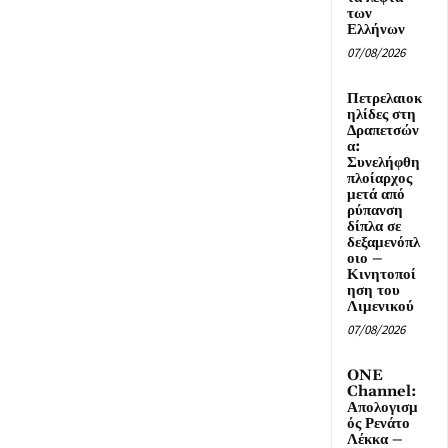
των
Ελλήνων
07/08/2026
Πετρελαιοκ
ηλίδες στη
Δραπετσών
α:
Συνελήφθη
πλοίαρχος
μετά από
ρύπανση
δίπλα σε
δεξαμενόπλ
οιο –
Κινητοποί
ηση του
Λιμενικού
07/08/2026
ONE
Channel:
Απολογισμ
ός Ρενάτο
Λέκκα –