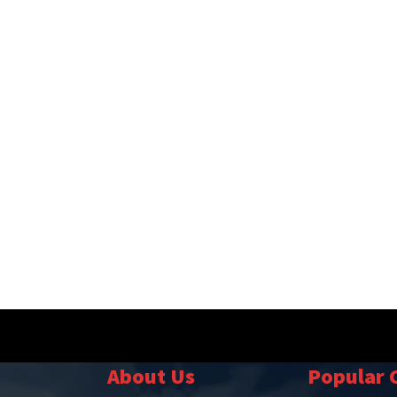
About Us
Popular 