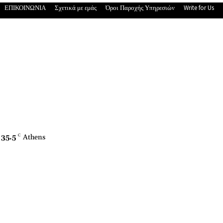
ΕΠΙΚΟΙΝΩΝΙΑ
Σχετικά με εμάς
Όροι Παροχής Υπηρεσιών
Write for Us
35.5
C
Athens