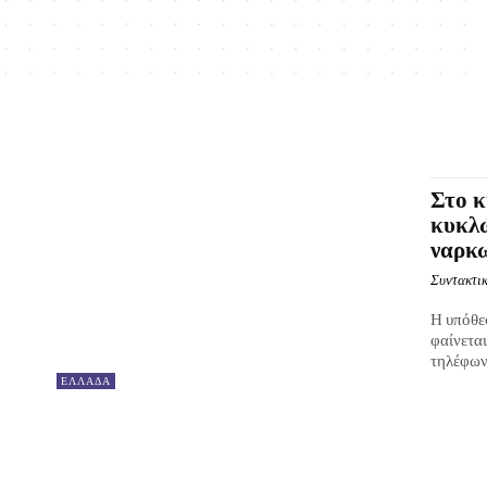
Στο κ
κυκλώ
ναρκω
Συντακτικ
Η υπόθεσ
φαίνετα
τηλέφωνο
ΕΛΛΑΔΑ