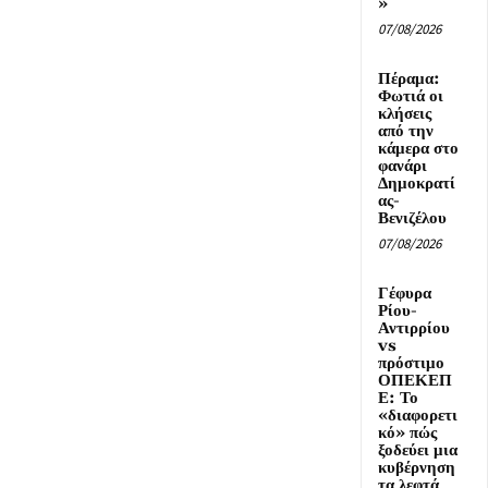
»
07/08/2026
Πέραμα:
Φωτιά οι
κλήσεις
από την
κάμερα στο
φανάρι
Δημοκρατί
ας-
Βενιζέλου
07/08/2026
Γέφυρα
Ρίου-
Αντιρρίου
vs
πρόστιμο
ΟΠΕΚΕΠ
Ε: Το
«διαφορετι
κό» πώς
ξοδεύει μια
κυβέρνηση
τα λεφτά