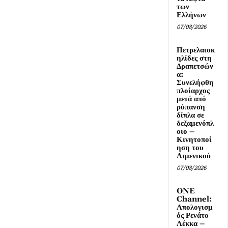
των
Ελλήνων
07/08/2026
Πετρελαιοκ
ηλίδες στη
Δραπετσών
α:
Συνελήφθη
πλοίαρχος
μετά από
ρύπανση
δίπλα σε
δεξαμενόπλ
οιο –
Κινητοποί
ηση του
Λιμενικού
07/08/2026
ONE
Channel:
Απολογισμ
ός Ρενάτο
Λέκκα –