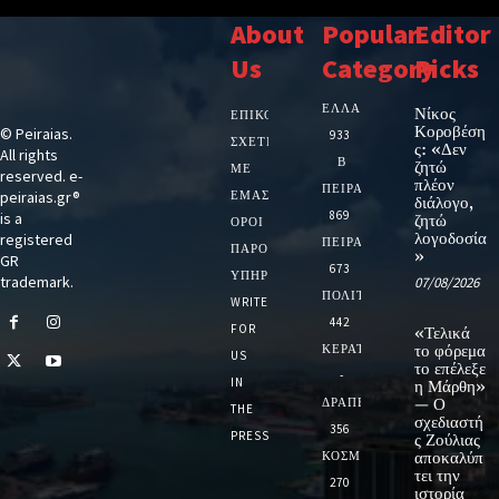
About
Popular
Editor
Us
Category
Picks
ΕΛΛΑΔΑ
Νίκος
ΕΠΙΚΟΙΝΩΝΙΑ
Κοροβέση
© Peiraias.
933
ΣΧΕΤΙΚΆ
ς: «Δεν
All rights
Β
ζητώ
ΜΕ
reserved. e-
πλέον
ΠΕΙΡΑΙΑ
peiraias.gr®
ΕΜΆΣ
διάλογο,
869
is a
ζητώ
ΌΡΟΙ
λογοδοσία
registered
ΠΕΙΡΑΙΑΣ
ΠΑΡΟΧΉΣ
»
GR
673
ΥΠΗΡΕΣΙΏΝ
trademark.
07/08/2026
ΠΟΛΙΤΙΚΗ
WRITE
442
FOR
«Τελικά
ΚΕΡΑΤΣΙΝΙ
το φόρεμα
US
το επέλεξε
-
IN
η Μάρθη»
ΔΡΑΠΕΤΣΩΝΑ
— Ο
THE
σχεδιαστή
356
PRESS
ς Ζούλιας
ΚΟΣΜΟΣ
αποκαλύπ
τει την
270
ιστορία