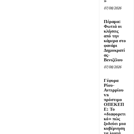
»
07/08/2026
Πέραμα:
Φωτιά οι
κλήσεις
από την
κάμερα στο
φανάρι
Δημοκρατί
ας-
Βενιζέλου
07/08/2026
Γέφυρα
Ρίου-
Αντιρρίου
vs
πρόστιμο
ΟΠΕΚΕΠ
Ε: Το
«διαφορετι
κό» πώς
ξοδεύει μια
κυβέρνηση
τα λεφτά