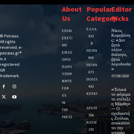
About
Popular
Editor
Us
Category
Picks
ΕΛΛΑΔΑ
Νίκος
ΕΠΙΚΟΙΝΩΝΙΑ
Κοροβέση
© Peiraias.
933
ΣΧΕΤΙΚΆ
ς: «Δεν
All rights
Β
ζητώ
ΜΕ
reserved. e-
πλέον
ΠΕΙΡΑΙΑ
peiraias.gr®
ΕΜΆΣ
διάλογο,
869
is a
ζητώ
ΌΡΟΙ
λογοδοσία
registered
ΠΕΙΡΑΙΑΣ
ΠΑΡΟΧΉΣ
»
GR
673
ΥΠΗΡΕΣΙΏΝ
trademark.
07/08/2026
ΠΟΛΙΤΙΚΗ
WRITE
442
FOR
«Τελικά
ΚΕΡΑΤΣΙΝΙ
το φόρεμα
US
το επέλεξε
-
IN
η Μάρθη»
ΔΡΑΠΕΤΣΩΝΑ
— Ο
THE
σχεδιαστή
356
PRESS
ς Ζούλιας
ΚΟΣΜΟΣ
αποκαλύπ
τει την
270
ιστορία