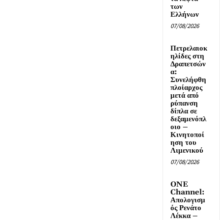
των
Ελλήνων
07/08/2026
Πετρελαιοκ
ηλίδες στη
Δραπετσών
α:
Συνελήφθη
πλοίαρχος
μετά από
ρύπανση
δίπλα σε
δεξαμενόπλ
οιο –
Κινητοποί
ηση του
Λιμενικού
07/08/2026
ONE
Channel:
Απολογισμ
ός Ρενάτο
Λέκκα –