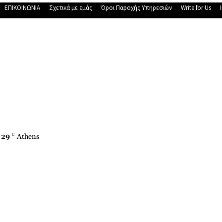
ΕΠΙΚΟΙΝΩΝΙΑ
Σχετικά με εμάς
Όροι Παροχής Υπηρεσιών
Write for Us
29
C
Athens