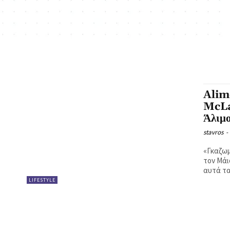
Alim
McLa
Άλιμ
stavros
-
«Γκαζωμ
τον Μάι
αυτά τα
LIFESTYLE