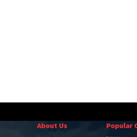
About Us
Popular 