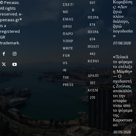
Κοροβέση
© Peiraias.
937
ΣΧΕΤΙΚΆ
ς: «Δεν
All rights
Β
ζητώ
ΜΕ
reserved. e-
πλέον
ΠΕΙΡΑΙΑ
peiraias.gr®
ΕΜΆΣ
διάλογο,
874
is a
ζητώ
ΌΡΟΙ
λογοδοσία
registered
ΠΕΙΡΑΙΑΣ
ΠΑΡΟΧΉΣ
»
GR
674
ΥΠΗΡΕΣΙΏΝ
trademark.
07/08/2026
ΠΟΛΙΤΙΚΗ
WRITE
442
FOR
«Τελικά
ΚΕΡΑΤΣΙΝΙ
το φόρεμα
US
το επέλεξε
-
IN
η Μάρθη»
ΔΡΑΠΕΤΣΩΝΑ
— Ο
THE
σχεδιαστή
357
PRESS
ς Ζούλιας
ΚΟΣΜΟΣ
αποκαλύπ
τει την
270
ιστορία
πίσω από
το φόρεμα
της
Καρυστιαν
ού
30/05/2026