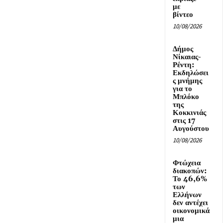
με
βίντεο
10/08/2026
Δήμος
Νίκαιας-
Ρέντη:
Εκδηλώσει
ς μνήμης
για το
Μπλόκο
της
Κοκκινιάς
στις 17
Αυγούστου
10/08/2026
Φτώχεια
διακοπών:
Το 46,6%
των
Ελλήνων
δεν αντέχει
οικονομικά
μια