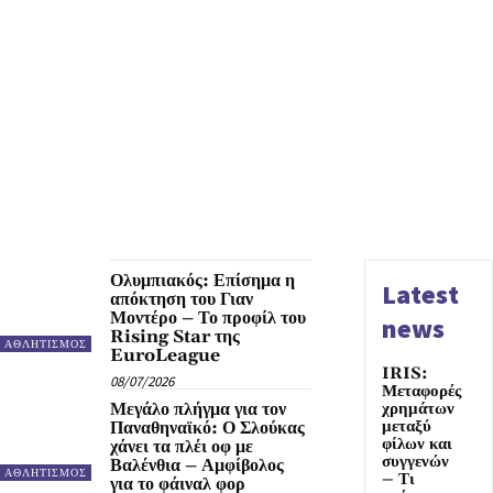
Ολυμπιακός: Επίσημα η
Latest
απόκτηση του Γιαν
Μοντέρο – Το προφίλ του
news
Rising Star της
ΑΘΛΗΤΙΣΜΟΣ
EuroLeague
IRIS:
08/07/2026
Μεταφορές
Μεγάλο πλήγμα για τον
χρημάτων
μεταξύ
Παναθηναϊκό: Ο Σλούκας
φίλων και
χάνει τα πλέι οφ με
συγγενών
Βαλένθια – Αμφίβολος
ΑΘΛΗΤΙΣΜΟΣ
– Τι
για το φάιναλ φορ