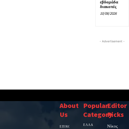
εβδομάδα
διακοπές
10/08/2026
- Advertisement -
About
Popular
Editor
Us
Category
Picks
ΕΛΛΑΔΑ
Νίκος
ΕΠΙΚΟΙΝΩΝΙΑ