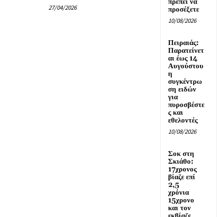
πρέπει να
27/04/2026
προσέξετε
10/08/2026
Πειραιάς:
Παρατείνετ
αι έως 14
Αυγούστου
η
συγκέντρω
ση ειδών
για
πυροσβέστε
ς και
εθελοντές
10/08/2026
Σοκ στη
Σκιάθο:
17χρονος
βίαζε επί
2,5
χρόνια
15χρονο
και τον
εκβίαζε