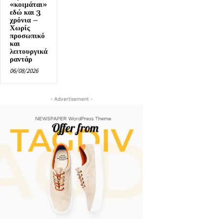
«κοιμάται»
εδώ και 3
χρόνια –
Χωρίς
προσωπικό
και
λειτουργικά
ραντάρ
06/08/2026
- Advertisement -