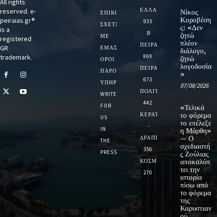
All rights
ΕΛΛΑΔΑ
reserved. e-
Νίκος
ΕΠΙΚΟΙΝΩΝΙΑ
Κοροβέση
peiraias.gr®
933
ΣΧΕΤΙΚΆ
ς: «Δεν
is a
Β
ζητώ
ΜΕ
registered
πλέον
ΠΕΙΡΑΙΑ
GR
ΕΜΆΣ
διάλογο,
trademark.
869
ζητώ
ΌΡΟΙ
λογοδοσία
ΠΕΙΡΑΙΑΣ
ΠΑΡΟΧΉΣ
»
673
ΥΠΗΡΕΣΙΏΝ
07/08/2026
ΠΟΛΙΤΙΚΗ
WRITE
442
FOR
«Τελικά
ΚΕΡΑΤΣΙΝΙ
το φόρεμα
US
το επέλεξε
-
IN
η Μάρθη»
ΔΡΑΠΕΤΣΩΝΑ
— Ο
THE
σχεδιαστή
356
PRESS
ς Ζούλιας
ΚΟΣΜΟΣ
αποκαλύπ
τει την
270
ιστορία
πίσω από
το φόρεμα
της
Καρυστιαν
ού