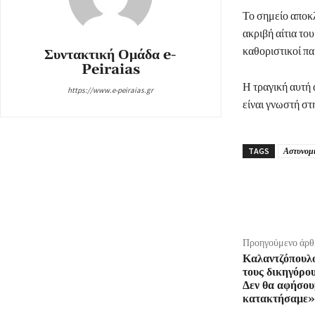
Το σημείο αποκλ
ακριβή αίτια το
καθοριστικοί παρ
Συντακτική Ομάδα e-
Peiraias
Η τραγική αυτή 
https://www.e-peiraias.gr
είναι γνωστή στ
TAGS
Αστυνομ
μερίδιο
Προηγούμενο άρθ
Καλαντζόπουλο
τους δικηγόρο
Δεν θα αφήσουμ
κατακτήσαμε»