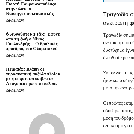
Γιορτή Γουρουνοπούλας»
στην πλατεία
Ναυπηγοεπισκευαστικής
Τραγωδία σ
06/08/2026
ανετράπη φο
6 Αυγούστου 1983: Έφυγε
Τραγωδία σημει
από τη ζωή ο Νίκος
ανετράπη υπό αδ
Γουλανδρής – Ο θρυλικός
πρόεδρος του Ολυμπιακού
δυστύχημα έγινε
06/08/2026
ένα ιδιαίτερα ε
Πειραιάς: Βλάβη σε
Σύμφωνα με τις 
γυροσκοπική πυξίδα πλοίου
με εμπορευματοκιβώτια –
ήταν και ο οδηγ
Απαγορεύτηκε ο απόπλους
μετά την ανατρο
06/08/2026
Οι πρώτες εκτιμ
οδοστρώματος, μ
μέση του δρόμο
εξοπλισμό για 