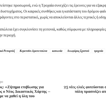
είστηκε προσωρινά, ενώ η Τροχαία συνεχίζει τις έρευνες για να εξακρ
υ δυστυχήματος. Οι καιρικές συνθήκες και η κατάσταση του δρόμου φαίνε
άγοντες στο περιστατικό, χωρίς να αποκλείονται άλλες τεχνικές ή οδηγι
απώλεια έχει συγκλονίσει τη γειτονιά, καθώς σύμφωνα με πληροφορίες,
ην περιοχή.
ικό Ρεπορτάζ
Κερατσίνι-Δραπετσώνα
κοινωνία
Λεωφόρος Σχιστού
τροχαίο
ρο
ς: «Ζήτημα επιβίωσης για
25 νέες ελιές φυτεύονται
υς ο Νέος Δικαστικός Χάρτης –
πόλη πρασινίζει α
ε να χαθεί η ύλη που