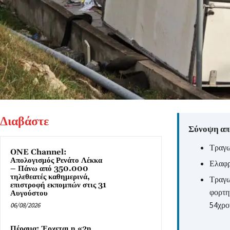
Διαβάστε
Σύνοψη από
Τραγω
ONE Channel:
Απολογισμός Ρενάτο Λέκκα
Ελαφρ
– Πάνω από 350.000
τηλεθεατές καθημερινά,
Τραγω
επιστροφή εκπομπών στις 31
φορτηγ
Αυγούστου
54χρο
06/08/2026
Πέραμα: Έρχεται η «2η