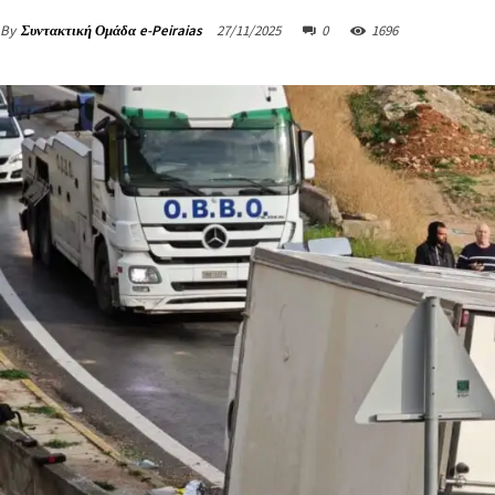
By
Συντακτική Ομάδα e-Peiraias
27/11/2025
0
1696