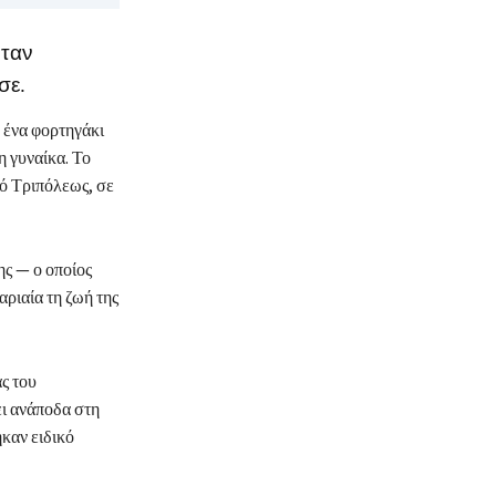
όταν
σε.
 ένα φορτηγάκι
η γυναίκα. Το
δό Τριπόλεως, σε
ης — ο οποίος
αριαία τη ζωή της
ς του
ει ανάποδα στη
καν ειδικό