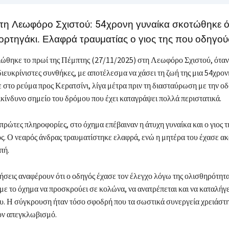
τη Λεωφόρο Σχιστού: 54χρονη γυναίκα σκοτώθηκε 
ρτηγάκι. Ελαφρά τραυματίας ο γιος της που οδηγού
ώθηκε το πρωί της Πέμπτης (27/11/2025) στη Λεωφόρο Σχιστού, όταν
ιευκρίνιστες συνθήκες, με αποτέλεσμα να χάσει τη ζωή της μια 54χρον
 στο ρεύμα προς Κερατσίνι, λίγα μέτρα πριν τη διασταύρωση με την ο
πικίνδυνο σημείο του δρόμου που έχει καταγράψει πολλά περιστατικά.
πρώτες πληροφορίες, στο όχημα επέβαιναν η άτυχη γυναίκα και ο γιος τ
ός. Ο νεαρός άνδρας τραυματίστηκε ελαφρά, ενώ η μητέρα του έχασε ακ
πή.
ήσεις αναφέρουν ότι ο οδηγός έχασε τον έλεγχο λόγω της ολισθηρότητα
ε το όχημα να προσκρούει σε κολώνα, να ανατρέπεται και να καταλήγ
υ. Η σύγκρουση ήταν τόσο σφοδρή που τα σωστικά συνεργεία χρειάστη
τον απεγκλωβισμό.