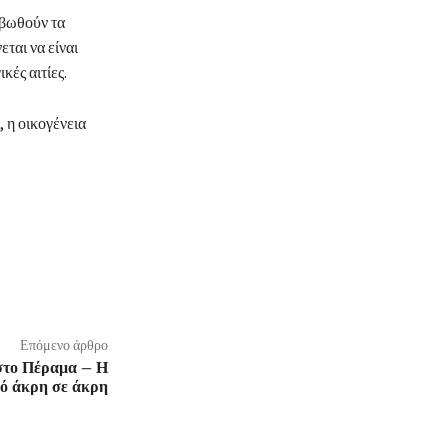
ιβωθούν τα
ται να είναι
κές αιτίες.
 η οικογένεια
Επόμενο άρθρο
 στο Πέραμα – Η
πό άκρη σε άκρη