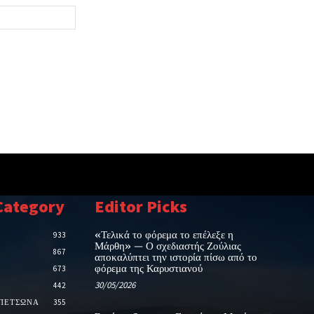
Ιστοσελίδα:
Category
Editor Picks
«Τελικά το φόρεμα το επέλεξε η
933
Μάρθη» — Ο σχεδιαστής Ζούλιας
867
αποκαλύπτει την ιστορία πίσω από το
φόρεμα της Καρυστιανού
673
30/05/2026
442
ΑΠΕΤΣΩΝΑ
355