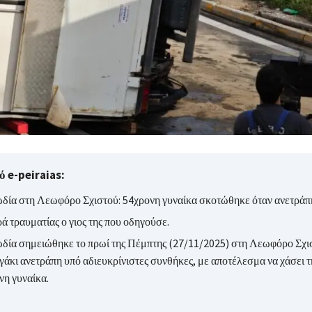
 e-peiraias:
δία στη Λεωφόρο Σχιστού: 54χρονη γυναίκα σκοτώθηκε όταν ανετράπη
ά τραυματίας ο γιος της που οδηγούσε.
δία σημειώθηκε το πρωί της Πέμπτης (27/11/2025) στη Λεωφόρο Σχισ
άκι ανετράπη υπό αδιευκρίνιστες συνθήκες, με αποτέλεσμα να χάσει τ
νη γυναίκα.