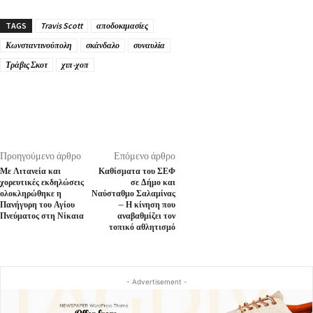
TAGS
Travis Scott
αποδοκιμασίες
Κωνσταντινούπολη
σκάνδαλο
συναυλία
Τράβις Σκοτ
χιπ-χοπ
Προηγούμενο άρθρο
Επόμενο άρθρο
Με Λιτανεία και
Καθίσματα του ΣΕΦ
χορευτικές εκδηλώσεις
σε Δήμο και
ολοκληρώθηκε η
Ναύσταθμο Σαλαμίνας
Πανήγυρη του Αγίου
– Η κίνηση που
Πνεύματος στη Νίκαια
αναβαθμίζει τον
τοπικό αθλητισμό
- Advertisement -