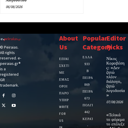
Αυγούστου
06/08/2026
About
Popular
Editor
Us
Category
Picks
© Peiraias.
All rights
ΕΛΛΑΔΑ
reserved. e-
Νίκος
ΕΠΙΚΟΙΝΩΝΙΑ
Κοροβέση
peiraias.gr®
933
ΣΧΕΤΙΚΆ
ς: «Δεν
is a
Β
ζητώ
ΜΕ
registered
πλέον
ΠΕΙΡΑΙΑ
GR
ΕΜΆΣ
διάλογο,
trademark.
869
ζητώ
ΌΡΟΙ
λογοδοσία
ΠΕΙΡΑΙΑΣ
ΠΑΡΟΧΉΣ
»
673
ΥΠΗΡΕΣΙΏΝ
07/08/2026
ΠΟΛΙΤΙΚΗ
WRITE
442
FOR
«Τελικά
ΚΕΡΑΤΣΙΝΙ
το φόρεμα
US
το επέλεξε
-
IN