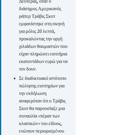
Δευτέρας, όταν ο
διάσημος Αμερικανός
ράπερ Τράβις Σκοτ
εμφανίστηκε στη σκηνή
για μόλις 20 λεπτά,
προκαλώντας την οργή
χιλιάδων θαυμαστών που
είχαν πληρώσει εισιτήρια
εκατοντάδων ευρώ για να
τον δουν.
Σε διαδικτυακό ιστότοπο
πώλησης εισιτηρίων για
την εκδήλωση
αναφερόταν ότι ο Τράβις
Σκοτ θα παρουσίαζε μια
συναυλία «πέραν των
κλασικών» του είδους,
ενώπιον περιορισμένου