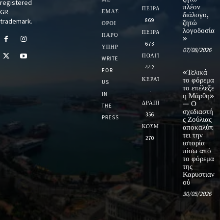
registered
πλέον
ΠΕΙΡΑΙΑ
GR
ΕΜΆΣ
διάλογο,
trademark.
869
ζητώ
ΌΡΟΙ
λογοδοσία
ΠΕΙΡΑΙΑΣ
ΠΑΡΟΧΉΣ
»
673
ΥΠΗΡΕΣΙΏΝ
07/08/2026
ΠΟΛΙΤΙΚΗ
WRITE
442
FOR
«Τελικά
ΚΕΡΑΤΣΙΝΙ
το φόρεμα
US
το επέλεξε
-
IN
η Μάρθη»
ΔΡΑΠΕΤΣΩΝΑ
— Ο
THE
σχεδιαστή
356
PRESS
ς Ζούλιας
ΚΟΣΜΟΣ
αποκαλύπ
τει την
270
ιστορία
πίσω από
το φόρεμα
της
Καρυστιαν
ού
30/05/2026