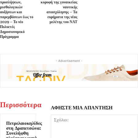
προσλήψεων,
κορυφή της γυναικείας
μισθολογικών
ναυτικής
αυξήσεων και
απασχόλησης – Τα
παρεμβάσεων έως το
ευρήματα της νέας
2029 – Το νέο
μελέτης του ΝΑΤ
Πολυετές
Δημοσιονομικό
Πρόγραμμα
- Advertisement -
Περισσότερα
ΑΦΗΣΤΕ ΜΙΑ ΑΠΑΝΤΗΣΗ
Πετρελαιοκηλίδες
στη Δραπετσώνα:
Συνελήφθη