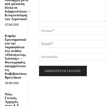
πλοίαρχος μετά
από ρύπανση
δίπλα σε
δεξαμενόπλοιο –
Κινητοποίηση
του Λιμενικού
Σχόλιο:
07/08/2026
Καμάς:
Ερωτηματικά
για την
πυρασφάλεια
στο στάδιο
«Παναγιώτης
Σαλπέας» –
Φωτογραφίες
καταρρίπτουν
τις
διαβεβαιώσεις
Βρεττάκου
06/08/2026
Νέος
Γενικός
Αρχηγός
στην Α.Ε.