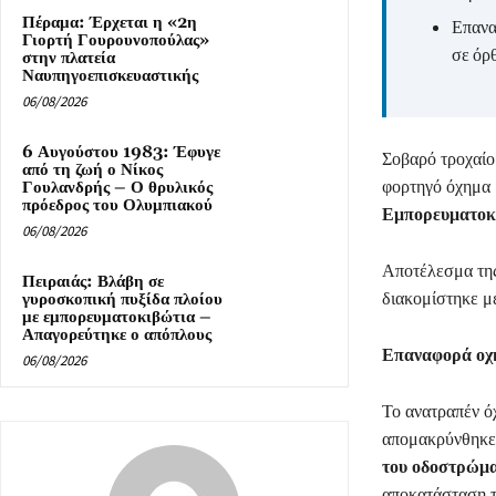
Πέραμα: Έρχεται η «2η
Επανα
Γιορτή Γουρουνοπούλας»
σε όρ
στην πλατεία
Ναυπηγοεπισκευαστικής
06/08/2026
6 Αυγούστου 1983: Έφυγε
Σοβαρό τροχαί
από τη ζωή ο Νίκος
φορτηγό όχημα 
Γουλανδρής – Ο θρυλικός
πρόεδρος του Ολυμπιακού
Εμπορευματοκ
06/08/2026
Αποτέλεσμα της
Πειραιάς: Βλάβη σε
διακομίστηκε μ
γυροσκοπική πυξίδα πλοίου
με εμπορευματοκιβώτια –
Απαγορεύτηκε ο απόπλους
Επαναφορά οχ
06/08/2026
Το ανατραπέν ό
απομακρύνθηκε 
του οδοστρώμ
αποκατάσταση τ