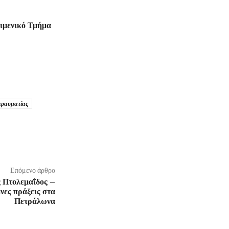
Λιμενικό Τμήμα
τραυματίας
Επόμενο άρθρο
ς Πτολεμαΐδος –
νες πράξεις στα
Πετράλωνα