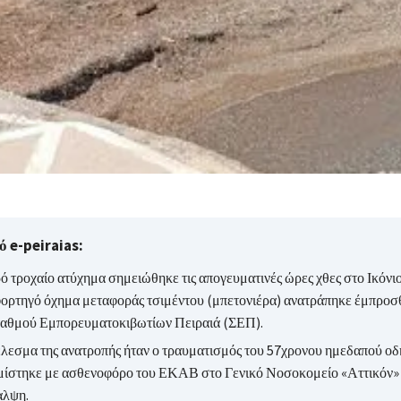
 e-peiraias:
ό τροχαίο ατύχημα σημειώθηκε τις απογευματινές ώρες χθες στο Ικόνι
φορτηγό όχημα μεταφοράς τσιμέντου (μπετονιέρα) ανατράπηκε έμπροσθ
ταθμού Εμπορευματοκιβωτίων Πειραιά (ΣΕΠ).
λεσμα της ανατροπής ήταν ο τραυματισμός του 57χρονου ημεδαπού οδη
μίστηκε με ασθενοφόρο του ΕΚΑΒ στο Γενικό Νοσοκομείο «Αττικόν» γ
αλψη.