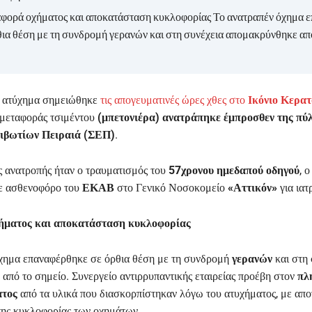
φορά οχήματος και αποκατάσταση κυκλοφορίας Το ανατραπέν όχημα 
θια θέση με τη συνδρομή γερανών και στη συνέχεια απομακρύνθηκε από
ο ατύχημα σημειώθηκε
τις απογευματινές ώρες χθες στο
Ικόνιο Κερατ
μεταφοράς τσιμέντου
(μπετονιέρα) ανατράπηκε έμπροσθεν της πύ
ιβωτίων Πειραιά (ΣΕΠ)
.
 ανατροπής ήταν ο τραυματισμός του
57χρονου ημεδαπού οδηγού
, ο
ε ασθενοφόρο του
ΕΚΑΒ
στο Γενικό Νοσοκομείο
«Αττικόν»
για ιατ
ήματος και αποκατάσταση κυκλοφορίας
χημα επαναφέρθηκε σε όρθια θέση με τη συνδρομή
γερανών
και στη 
από το σημείο. Συνεργείο αντιρρυπαντικής εταιρείας προέβη στον
πλ
ατος
από τα υλικά που διασκορπίστηκαν λόγω του ατυχήματος, με απ
ης κυκλοφορίας των οχημάτων.