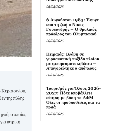
06/08/2026
6 Αυγούστου 1983: Έφυγε
από τη ζωή ο Νίκος
Γουλανδρής – Ο θρυλικός
πρόεδρος του Ολυμπιακού
06/08/2026
Πειραιάς: Βλάβη σε
γυροσκοπική πυξίδα πλοίου
με εμπορευματοκιβώτια –
Απαγορεύτηκε ο απόπλους
06/08/2026
Τουρισμός για Όλους 2026-
ο Κερατσινίου,
2027: Πότε υποβάλλετε
εν της πύλης
αίτηση με βάση το ΑΦΜ –
Όλες οι προϋποθέσεις και τα
ποσά
γού, ο οποίος
06/08/2026
ια ιατρική