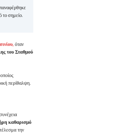
επαναφέρθηκε
 το σημείο.
σινίου
,
όταν
λης του Σταθμού
 οποίος
ρική περίθαλψη.
συνέχεια
ήρη καθαρισμό
οτέλεσμα την