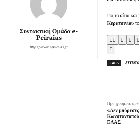
Για τα αίτια κα
Κερατσινίου
το
Συντακτική Ομάδα e-
Peiraias




https://www.e-peiraias.gr

TAGS
ΑΤΤΙΚΟ
μερίδιο
Προηγούμενο άρθ
«Δεν μπόρεσες
Κωνσταντοπούλ
ΕΛΑΣ