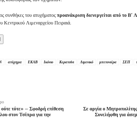
ι τις συνθήκες του ατυχήματος
προανάκριση διενεργείται από το Β’ 
υ Κεντρικού Λιμεναρχείου Πειραιά.

Ν
ατύχημα
ΕΚΑΒ
Ικόνιο
Κερατσίνι
Λιμενικό
μπετονιέρα
ΣΕΠ
ρο
 ούτε τότε» – Σφοδρή επίθεση
Σε αργία ο Μητροπολίτη
ου στον Τσίπρα για την
Συνελήφθη για άσεμ