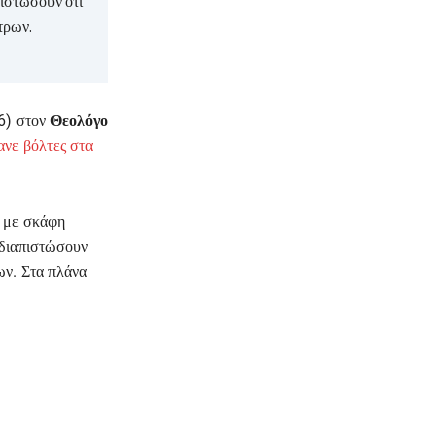
πιστώσουν ότι
τρων.
26) στον
Θεολόγο
ανε βόλτες στα
ή με σκάφη
 διαπιστώσουν
ων. Στα πλάνα