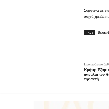
Σύμφωνα με ειδι
συχνά χρειάζετ
TAGS
Βόρειος 
μερίδιο
Προηγούμενο άρθ
Κρήτη: Εξάρτη
παραλία του Α
την ακτή