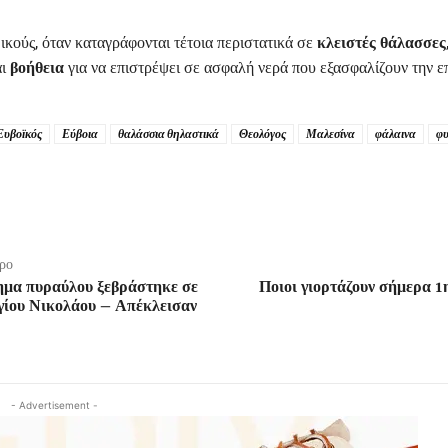
κούς, όταν καταγράφονται τέτοια περιστατικά σε
κλειστές θάλασσες
αι
βοήθεια
για να επιστρέψει σε ασφαλή νερά που εξασφαλίζουν την ε
Ευβοϊκός
Εύβοια
θαλάσσια θηλαστικά
Θεολόγος
Μαλεσίνα
φάλαινα
φ
ρο
μα πυραύλου ξεβράστηκε σε
Ποιοι γιορτάζουν σήμερα 1η
γίου Νικολάου – Απέκλεισαν
- Advertisement -