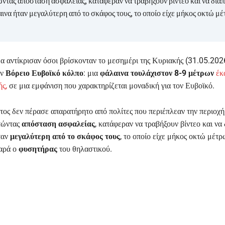
ντας απόσταση ασφαλείας, κατάφεραν να τραβήξουν βίντεο και να δια
ινα ήταν μεγαλύτερη από το σκάφος τους, το οποίο είχε μήκος οκτώ μέ
α αντίκρισαν όσοι βρίσκονταν το μεσημέρι της Κυριακής (31.05.20
ον
Βόρειο Ευβοϊκό κόλπο
: μια
φάλαινα τουλάχιστον 8-9 μέτρων
έκ
ής,
σε μια εμφάνιση που χαρακτηρίζεται μοναδική για τον Ευβοϊκό.
τος δεν πέρασε απαρατήρητο από πολίτες που περιέπλεαν την περιοχ
τώντας
απόσταση ασφαλείας
, κατάφεραν να τραβήξουν βίντεο και να
ταν
μεγαλύτερη από το σκάφος τους
, το οποίο είχε μήκος οκτώ μέτρ
θαρά ο
φυσητήρας
του θηλαστικού.