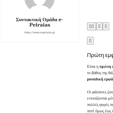
Συντακτική Ομάδα e-
Peiraias




https://www.e-peiraias.gr

Πρώτη εμφ
Είναι η
πρώτη 
το βάθος της θά
μοναδική εμφά
Οι φάλαινες ζου
εντοπίζονται μ
πολλές φορές π
ποτέ όμως έως 