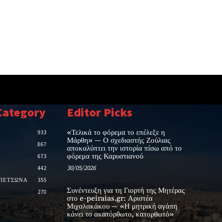
Category
Editor Picks
«Τελικά το φόρεμα το επέλεξε η
933
Μάρθη» — Ο σχεδιαστής Ζούλιας
867
αποκαλύπτει την ιστορία πίσω από το
φόρεμα της Καρυστιανού
673
30/05/2026
442
ΑΠΕΤΣΩΝΑ
355
Συνέντευξη για τη Γιορτή της Μητέρας
270
στο e-peiraias.gr: Αριστέα
Μιχαλακάκου — «Η μητρική αγάπη
κάνει το ακατόρθωτο, κατορθωτό»