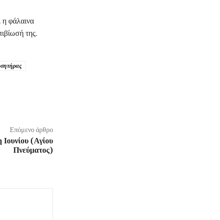
, η φάλαινα
πιβίωσή της.
υσητήρας
Επόμενο άρθρο
 Ιουνίου (Αγίου
Πνεύματος)