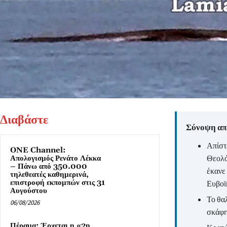
Διαβάστε
Σύνοψη από
Απίστ
ONE Channel:
Θεολό
Απολογισμός Ρενάτο Λέκκα
– Πάνω από 350.000
έκανε 
τηλεθεατές καθημερινά,
επιστροφή εκπομπών στις 31
Ευβοϊ
Αυγούστου
Το θα
06/08/2026
σκάφη
Πέραμα: Έρχεται η «2η