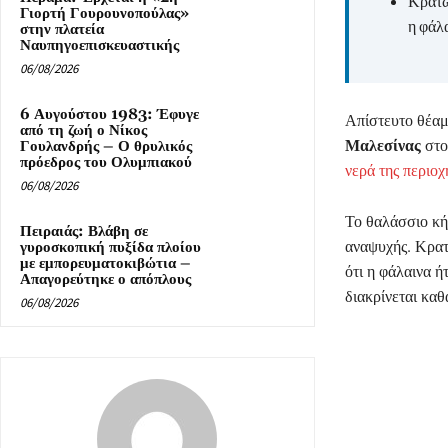
Κρατώ
Γιορτή Γουρουνοπούλας»
η φάλα
στην πλατεία
Ναυπηγοεπισκευαστικής
06/08/2026
6 Αυγούστου 1983: Έφυγε
Απίστευτο θέαμ
από τη ζωή ο Νίκος
Μαλεσίνας
στ
Γουλανδρής – Ο θρυλικός
πρόεδρος του Ολυμπιακού
νερά της περιοχ
06/08/2026
Το θαλάσσιο κή
Πειραιάς: Βλάβη σε
αναψυχής. Κρα
γυροσκοπική πυξίδα πλοίου
με εμπορευματοκιβώτια –
ότι η φάλαινα ή
Απαγορεύτηκε ο απόπλους
διακρίνεται κα
06/08/2026