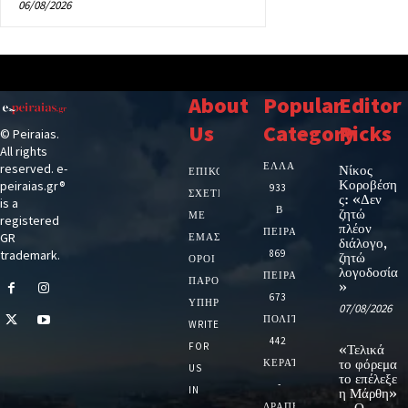
06/08/2026
About
Popular
Editor
Us
Category
Picks
© Peiraias.
All rights
ΕΛΛΑΔΑ
reserved. e-
Νίκος
ΕΠΙΚΟΙΝΩΝΙΑ
Κοροβέση
peiraias.gr®
933
ΣΧΕΤΙΚΆ
ς: «Δεν
is a
Β
ζητώ
ΜΕ
registered
πλέον
ΠΕΙΡΑΙΑ
GR
ΕΜΆΣ
διάλογο,
trademark.
869
ζητώ
ΌΡΟΙ
λογοδοσία
ΠΕΙΡΑΙΑΣ
ΠΑΡΟΧΉΣ
»
673
ΥΠΗΡΕΣΙΏΝ
07/08/2026
ΠΟΛΙΤΙΚΗ
WRITE
442
FOR
«Τελικά
ΚΕΡΑΤΣΙΝΙ
το φόρεμα
US
το επέλεξε
-
IN
η Μάρθη»
ΔΡΑΠΕΤΣΩΝΑ