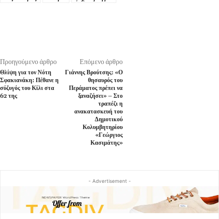
Προηγούμενο άρθρο
Επόμενο άρθρο
Θλίψη για τον Νότη
Γιάννης Βρούτσης: «Ο
Σφακιανάκη: Πέθανε η
θησαυρός του
σύζυγός του Κίλι στα
Περάματος πρέπει να
62 της
ξαναζήσει» – Στο
τραπέζι η
ανακατασκευή του
Δημοτικού
Κολυμβητηρίου
«Γεώργιος
Κασιμάτης»
- Advertisement -