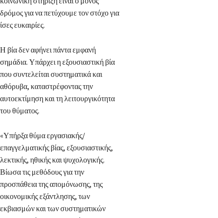
κοινωνική στήριξη είναι ο μόνος
δρόμος για να πετύχουμε τον στόχο για
ίσες ευκαιρίες.
Η βία δεν αφήνει πάντα εμφανή
σημάδια. Υπάρχει η εξουσιαστική βία
που συντελείται συστηματικά και
αθόρυβα, καταστρέφοντας την
αυτοεκτίμηση και τη λειτουργικότητα
του θύματος.
«Υπήρξα θύμα εργασιακής/
επαγγελματικής βίας, εξουσιαστικής,
λεκτικής, ηθικής και ψυχολογικής.
Βίωσα τις μεθόδους για την
προσπάθεια της απομόνωσης, της
οικονομικής εξάντλησης, των
εκβιασμών και των συστηματικών