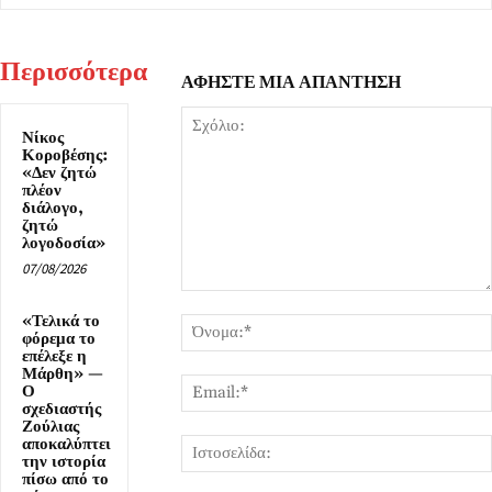
Περισσότερα
ΑΦΗΣΤΕ ΜΙΑ ΑΠΑΝΤΗΣΗ
Νίκος
Κοροβέσης:
«Δεν ζητώ
πλέον
διάλογο,
ζητώ
λογοδοσία»
07/08/2026
Σχόλιο:
«Τελικά το
φόρεμα το
επέλεξε η
Μάρθη» —
Ο
σχεδιαστής
Ζούλιας
αποκαλύπτει
την ιστορία
πίσω από το