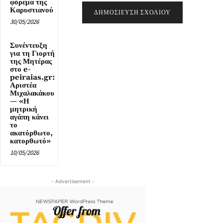
φόρεμα της
Καρυστιανού
30/05/2026
Συνέντευξη
για τη Γιορτή
της Μητέρας
στο e-
peiraias.gr:
Αριστέα
Μιχαλακάκου
— «Η
μητρική
αγάπη κάνει
το
ακατόρθωτο,
κατορθωτό»
10/05/2026
- Advertisement -