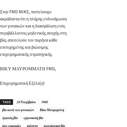
Στην FMD MIKE, πιστεύουμε
ακράδαντα ότι η πλήρης ενδυνάμωση
των γυναικών και η διασφάλιση ενός
περιβάλλοντος μηδενικής ανοχής στη
βία, αποτελούν τον πυρήνα κάθε
επιτυχημένης και βιώσιμης
επιχειρηματικής στρατηγικής.
ΒΙΚΥ ΜΑΥΡΟΜΜΑΤΗ FMD,
Επιχειρηματική Εξέλιξη!
TAGS
25 Νοεμβρίου
FMD
βία κατά των γυναικών
Βίκυ Μαυρομάτη
έμφυλη βία
εργασιακή βία
ίσες ευκαιρίες
ισότητα
ψυχολογική βία