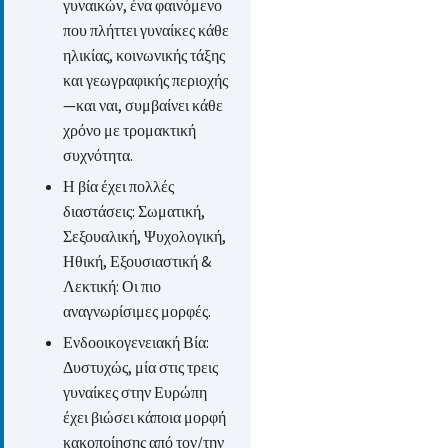
γυναικών, ένα φαινόμενο
που πλήττει γυναίκες κάθε
ηλικίας, κοινωνικής τάξης
και γεωγραφικής περιοχής
—και ναι, συμβαίνει κάθε
χρόνο με τρομακτική
συχνότητα.
Η βία έχει πολλές
διαστάσεις: Σωματική,
Σεξουαλική, Ψυχολογική,
Ηθική, Εξουσιαστική &
Λεκτική: Οι πιο
αναγνωρίσιμες μορφές.
Ενδοοικογενειακή Βία:
Δυστυχώς, μία στις τρεις
γυναίκες στην Ευρώπη
έχει βιώσει κάποια μορφή
κακοποίησης από τον/την