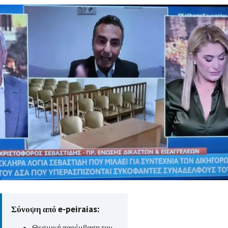
Σύνοψη από e-peiraias:
Θεσμική παρέμβαση του