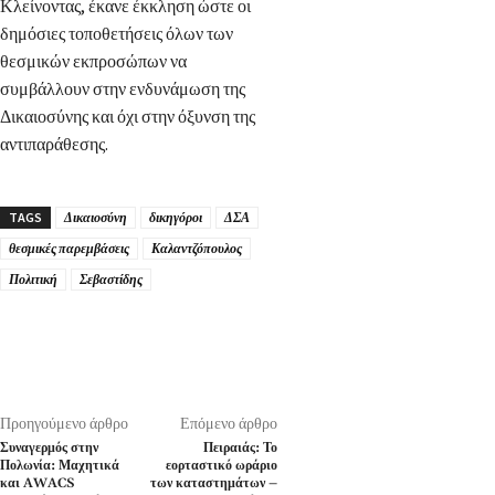
Κλείνοντας, έκανε έκκληση ώστε οι
δημόσιες τοποθετήσεις όλων των
θεσμικών εκπροσώπων να
συμβάλλουν στην ενδυνάμωση της
Δικαιοσύνης και όχι στην όξυνση της
αντιπαράθεσης.
TAGS
Δικαιοσύνη
δικηγόροι
ΔΣΑ
θεσμικές παρεμβάσεις
Καλαντζόπουλος
Πολιτική
Σεβαστίδης
Προηγούμενο άρθρο
Επόμενο άρθρο
Συναγερμός στην
Πειραιάς: Το
Πολωνία: Μαχητικά
εορταστικό ωράριο
και AWACS
των καταστημάτων –