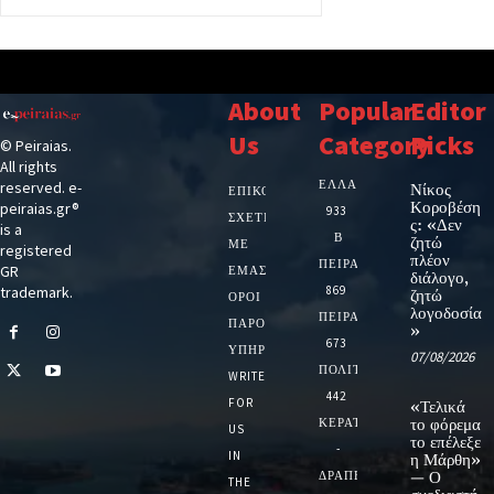
About
Popular
Editor
Us
Category
Picks
© Peiraias.
All rights
ΕΛΛΑΔΑ
reserved. e-
Νίκος
ΕΠΙΚΟΙΝΩΝΙΑ
Κοροβέση
peiraias.gr®
933
ΣΧΕΤΙΚΆ
ς: «Δεν
is a
Β
ζητώ
ΜΕ
registered
πλέον
ΠΕΙΡΑΙΑ
GR
ΕΜΆΣ
διάλογο,
trademark.
869
ζητώ
ΌΡΟΙ
λογοδοσία
ΠΕΙΡΑΙΑΣ
ΠΑΡΟΧΉΣ
»
673
ΥΠΗΡΕΣΙΏΝ
07/08/2026
ΠΟΛΙΤΙΚΗ
WRITE
442
FOR
«Τελικά
ΚΕΡΑΤΣΙΝΙ
το φόρεμα
US
το επέλεξε
-
IN
η Μάρθη»
ΔΡΑΠΕΤΣΩΝΑ
— Ο
THE