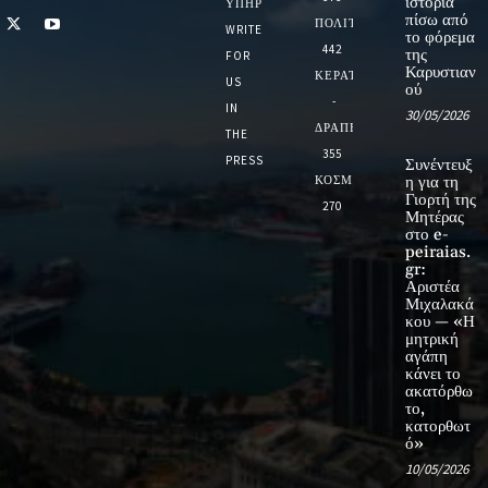
ιστορία
ΥΠΗΡΕΣΙΏΝ
πίσω από
ΠΟΛΙΤΙΚΗ
WRITE
το φόρεμα
442
της
FOR
Καρυστιαν
ΚΕΡΑΤΣΙΝΙ
US
ού
-
IN
30/05/2026
ΔΡΑΠΕΤΣΩΝΑ
THE
355
PRESS
Συνέντευξ
ΚΟΣΜΟΣ
η για τη
Γιορτή της
270
Μητέρας
στο e-
peiraias.
gr:
Αριστέα
Μιχαλακά
κου — «Η
μητρική
αγάπη
κάνει το
ακατόρθω
το,
κατορθωτ
ό»
10/05/2026