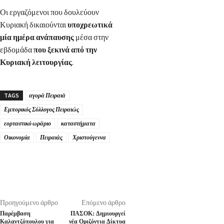
Οι εργαζόμενοι που δουλεύουν
Κυριακή δικαιούνται
υποχρεωτικά
μία ημέρα ανάπαυσης
μέσα στην
εβδομάδα
που ξεκινά από την
Κυριακή λειτουργίας
.
TAGS
αγορά Πειραιά
Εμπορικός Σύλλογος Πειραιώς
εορταστικό ωράριο
καταστήματα
Οικονομία
Πειραιάς
Χριστούγεννα
Προηγούμενο άρθρο
Επόμενο άρθρο
Παρέμβαση
ΠΑΣΟΚ: Δημιουργεί
Καλαντζόπουλου για
νέα Οριζόντια Δίκτυα