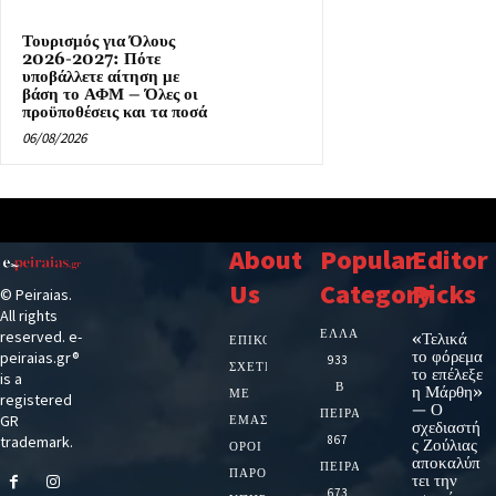
Τουρισμός για Όλους
2026-2027: Πότε
υποβάλλετε αίτηση με
βάση το ΑΦΜ – Όλες οι
προϋποθέσεις και τα ποσά
06/08/2026
About
Popular
Editor
Us
Category
Picks
© Peiraias.
All rights
ΕΛΛΑΔΑ
reserved. e-
«Τελικά
ΕΠΙΚΟΙΝΩΝΙΑ
το φόρεμα
peiraias.gr®
933
ΣΧΕΤΙΚΆ
το επέλεξε
is a
Β
η Μάρθη»
ΜΕ
registered
— Ο
ΠΕΙΡΑΙΑ
GR
ΕΜΆΣ
σχεδιαστή
trademark.
867
ς Ζούλιας
ΌΡΟΙ
αποκαλύπ
ΠΕΙΡΑΙΑΣ
ΠΑΡΟΧΉΣ
τει την
673